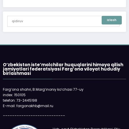
O‘zbekiston iste’molchilar huquqlarini himoya qilish
jamiyatlari federatsiyasi Farg‘ona viloyat hududiy
birlashmasi
Farg‘ona shahri, B.Marg‘inoniy ko‘chasi 77-uy
index: 150105
telefon: 73-2445198
E-mail: fargonakhb@mail.ru
___________________________