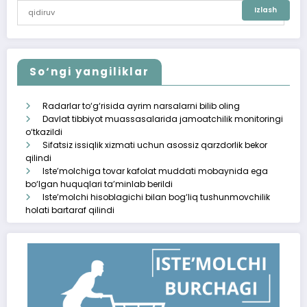
So‘ngi yangiliklar
Radarlar to‘g‘risida ayrim narsalarni bilib oling
Davlat tibbiyot muassasalarida jamoatchilik monitoringi
o‘tkazildi
Sifatsiz issiqlik xizmati uchun asossiz qarzdorlik bekor
qilindi
Iste’molchiga tovar kafolat muddati mobaynida ega
bo‘lgan huquqlari ta’minlab berildi
Iste’molchi hisoblagichi bilan bog‘liq tushunmovchilik
holati bartaraf qilindi