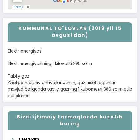
KOMMUNAL TO`LOVLAR (2019 yil 15
avgustdan)
Elektr energiyasi
Elektr energiyasining 1 kilovatti 295 soʼm;
Tabiiy gaz
Аholiga maishiy ehtiyojlar uchun, gaz hisoblagichlar
mavjud boʼlganda tabiiy gazning 1 kubometri 380 soʼm etib
belgilandi.
Bizni ijtimoiy tarmoqlarda kuzatib
boring
Telegram