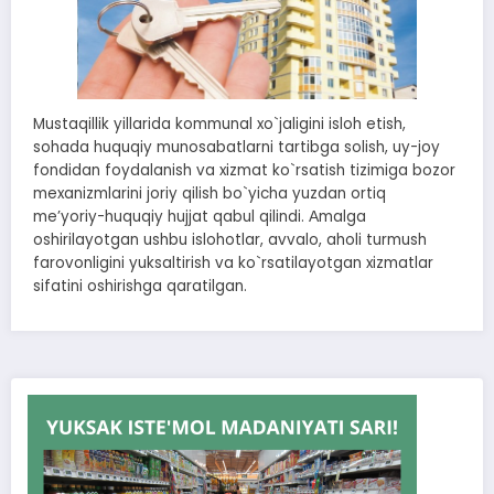
Mustaqillik yillarida kommunal xo`jaligini isloh etish,
sohada huquqiy munosabatlarni tartibga solish, uy-joy
fondidan foydalanish va xizmat ko`rsatish tizimiga bozor
mexanizmlarini joriy qilish bo`yicha yuzdan ortiq
meʼyoriy-huquqiy hujjat qabul qilindi. Аmalga
oshirilayotgan ushbu islohotlar, avvalo, aholi turmush
farovonligini yuksaltirish va ko`rsatilayotgan xizmatlar
sifatini oshirishga qaratilgan.