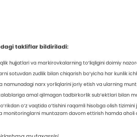
gi takliflar bildiriladi:
k hujjatlari va markirovkalarning to‘liqligini doimiy nazorat
sotuvdan zudlik bilan chiqarish bo‘yicha har kunlik ichki te
amunadagi narx yorliqlarini joriy etish va ularning munt
lablariga amal qilmagan tadbirkorlik sub’ektlari bilan manzi
rikdan o‘z vaqtida o‘tishini raqamli hisobga olish tizimini j
ha monitoringlarni muntazam davom ettirish hamda aholi o‘r
irlashma mutaxassisi.