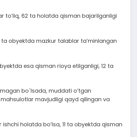
r to‘liq, 62 ta holatda qisman bajarilganligi
24 ta obyektda mazkur talablar ta’minlangan
 obyektda esa qisman rioya etilganligi, 12 ta
tilmagan bo`lsada, muddati o‘tgan
 mahsulotlar mavjudligi qayd qilingan va
r ishchi holatda bo‘lsa, 11 ta obyektda qisman