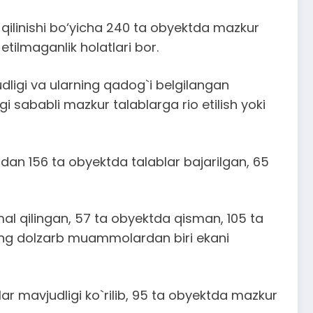
 qilinishi bo‘yicha 240 ta obyektda mazkur
etilmaganlik holatlari bor.
dligi va ularning qadog`i belgilangan
i sababli mazkur talablarga rio etilish yoki
dan 156 ta obyektda talablar bajarilgan, 65
mal qilingan, 57 ta obyektda qisman, 105 ta
eng dolzarb muammolardan biri ekani
tlar mavjudligi ko`rilib, 95 ta obyektda mazkur