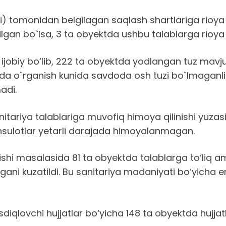
i) tomonidan belgilagan saqlash shartlariga rioya
tilgan bo`lsa, 3 ta obyektda ushbu talablarga rioya 
 ijobiy bo‘lib, 222 ta obyektda yodlangan tuz mavju
ktda o`rganish kunida savdoda osh tuzi bo`lmaganlig
adi.
tariya talablariga muvofiq himoya qilinishi yuzasi
sulotlar yetarli darajada himoyalanmagan.
ishi masalasida 81 ta obyektda talablarga to‘liq a
ni kuzatildi. Bu sanitariya madaniyati bo‘yicha 
asdiqlovchi hujjatlar bo‘yicha 148 ta obyektda hujja