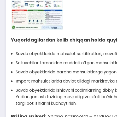
Yuqoridagilardan kelib chiqqan holda quyida
Savdo obyektlarida mahsulot sertifikatlari, muvofiqli
Sotuvchilar tomonidan muddati o‘tgan mahsulotlarni 
Savdo obyektlarida barcha mahsulotlarga yagona n
Import mahsulotlarida davlat tilidagi markirovka ta
Savdo obyektlarida ishlovchi xodimlarning tibbiy ko‘
Yodlangan osh tuzining mavjudligi va sifati bo‘yic
targ‘ibot ishlarini kuchaytirish.
Brifing spikeri:
Shaxlo Kasimova – hududiy b