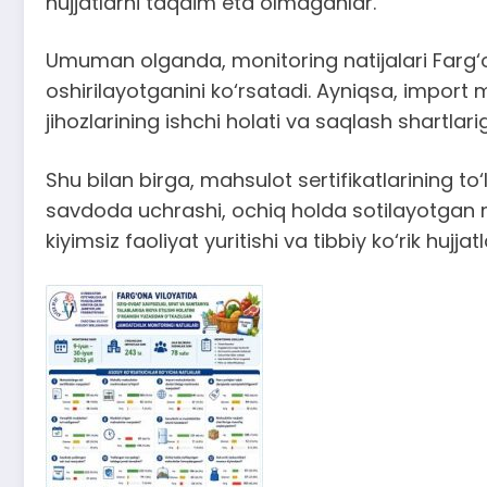
hujjatlarni taqdim eta olmaganlar.
Umuman olganda, monitoring natijalari Farg‘on
oshirilayotganini ko‘rsatadi. Ayniqsa, import 
jihozlarining ishchi holati va saqlash shartlar
Shu bilan birga, mahsulot sertifikatlarining to‘
savdoda uchrashi, ochiq holda sotilayotgan m
kiyimsiz faoliyat yuritishi va tibbiy ko‘rik hu