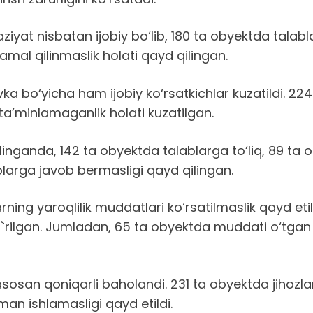
iyat nisbatan ijobiy bo‘lib, 180 ta obyektda talabla
amal qilinmaslik holati qayd qilingan.
vka bo‘yicha ham ijobiy ko‘rsatkichlar kuzatildi. 2
ta’minlamaganlik holati kuzatilgan.
 qilinganda, 142 ta obyektda talablarga to‘liq, 89 ta
blarga javob bermasligi qayd qilingan.
ning yaroqlilik muddatlari ko‘rsatilmaslik qayd e
ko`rilgan. Jumladan, 65 ta obyektda muddati o‘tgan
asosan qoniqarli baholandi. 231 ta obyektda jihozla
an ishlamasligi qayd etildi.