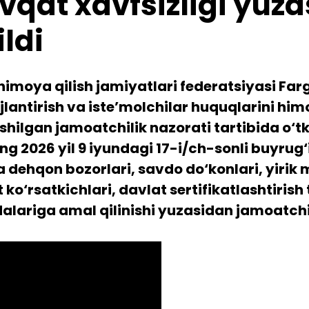
qat xavfsizligi yuz
ldi
himoya qilish jamiyatlari federatsiyasi Far
lantirish va iste’molchilar huquqlarini him
shilgan jamoatchilik nazorati tartibida o‘
 2026 yil 9 iyundagi 17-i/ch-sonli buyrug‘ig
a dehqon bozorlari, savdo do‘konlari, yir
 ko‘rsatkichlari, davlat sertifikatlashtirish
alariga amal qilinishi yuzasidan jamoatchili