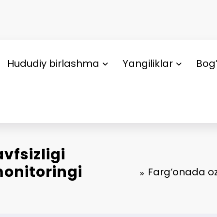
Hududiy birlashma
Yangiliklar
Bog’
fsizligi
onitoringi
Farg‘onada ozi