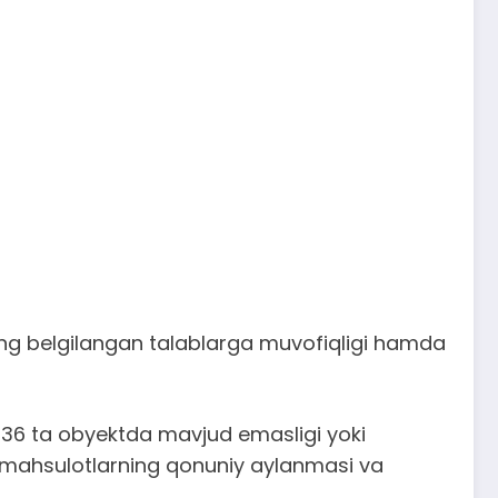
rning belgilangan talablarga muvofiqligi hamda
 36 ta obyektda mavjud emasligi yoki
da mahsulotlarning qonuniy aylanmasi va