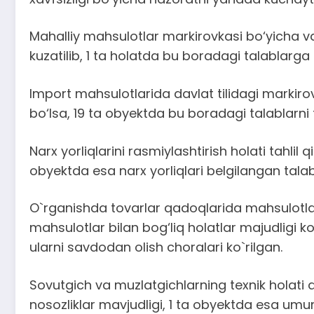
Mahalliy mahsulotlar markirovkasi bo‘yicha vaz
kuzatilib, 1 ta holatda bu boradagi talablarga 
Import mahsulotlarida davlat tilidagi markiro
bo‘lsa, 19 ta obyektda bu boradagi talablarni 
Narx yorliqlarini rasmiylashtirish holati tahlil
obyektda esa narx yorliqlari belgilangan tala
O`rganishda tovarlar qadoqlarida mahsulotlar
mahsulotlar bilan bog‘liq holatlar majudligi 
ularni savdodan olish choralari ko`rilgan.
Sovutgich va muzlatgichlarning texnik holati 
nosozliklar mavjudligi, 1 ta obyektda esa umum