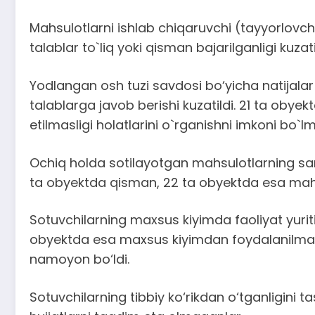
Mahsulotlarni ishlab chiqaruvchi (tayyorlovch
talablar to`liq yoki qisman bajarilganligi kuza
Yodlangan osh tuzi savdosi bo‘yicha natijalar
talablarga javob berishi kuzatildi. 21 ta obye
etilmasligi holatlarini o`rganishni imkoni bo`lm
Ochiq holda sotilayotgan mahsulotlarning sani
ta obyektda qisman, 22 ta obyektda esa mah
Sotuvchilarning maxsus kiyimda faoliyat yurit
obyektda esa maxsus kiyimdan foydalanilmaga
namoyon bo‘ldi.
Sotuvchilarning tibbiy ko‘rikdan o‘tganligini t