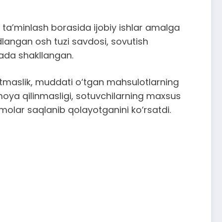
 ta’minlash borasida ijobiy ishlar amalga
odlangan osh tuzi savdosi, sovutish
ajada shakllangan.
 yuritmaslik, muddati o‘tgan mahsulotlarning
oya qilinmasligi, sotuvchilarning maxsus
ammolar saqlanib qolayotganini ko‘rsatdi.