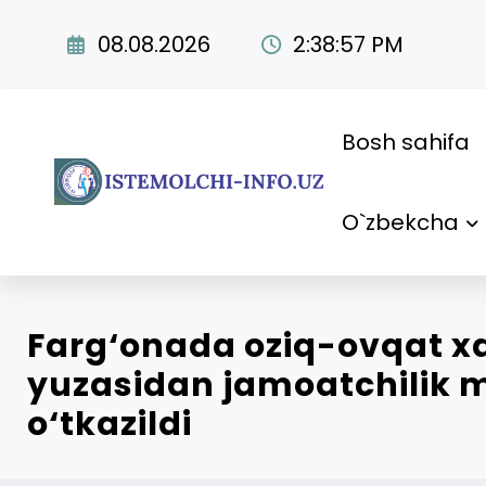
Skip
to
08.08.2026
2:38:58 PM
content
Bosh sahifa
O`zbekcha
Farg‘onada oziq-ovqat xav
yuzasidan jamoatchilik m
o‘tkazildi