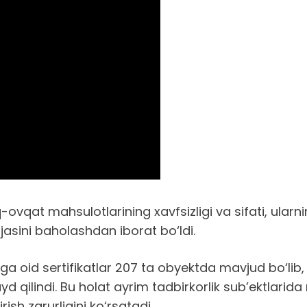
-ovqat mahsulotlarining xavfsizligi va sifati, ula
jasini baholashdan iborat bo‘ldi.
 oid sertifikatlar 207 ta obyektda mavjud bo‘lib,
d qilindi. Bu holat ayrim tadbirkorlik sub’ektlari
ish zarurligini ko‘rsatadi.