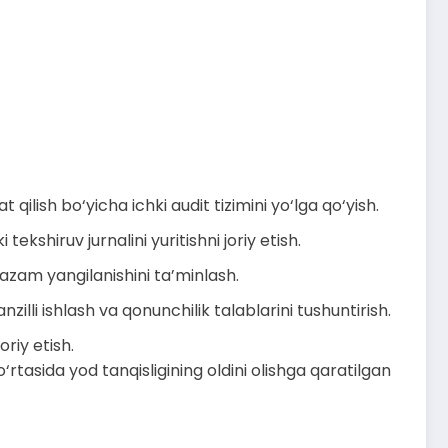
 qilish bo‘yicha ichki audit tizimini yo‘lga qo‘yish.
kshiruv jurnalini yuritishni joriy etish.
azam yangilanishini ta’minlash.
lli ishlash va qonunchilik talablarini tushuntirish.
oriy etish.
tasida yod tanqisligining oldini olishga qaratilgan