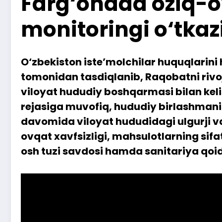
Farg‘onada oziq-ov
monitoringi o‘tkazi
O‘zbekiston iste’molchilar huquqlarini 
tomonidan tasdiqlanib, Raqobatni rivoj
viloyat hududiy boshqarmasi bilan keli
rejasiga muvofiq, hududiy birlashmaning
davomida viloyat hududidagi ulgurji v
ovqat xavfsizligi, mahsulotlarning sifat
osh tuzi savdosi hamda sanitariya qoid