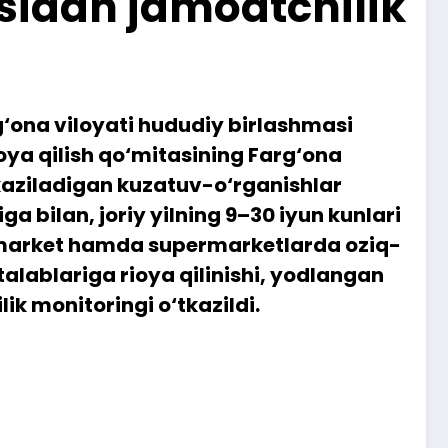
asidan jamoatchilik
g‘ona viloyati hududiy birlashmasi
oya qilish qo‘mitasining Farg‘ona
tkaziladigan kuzatuv-o‘rganishlar
a bilan, joriy yilning 9–30 iyun kunlari
ik market hamda supermarketlarda oziq-
 talablariga rioya qilinishi, yodlangan
k monitoringi o‘tkazildi.