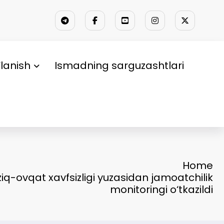
lanish
Ismadning sarguzashtlari
Home
q-ovqat xavfsizligi yuzasidan jamoatchilik
monitoringi o‘tkazildi