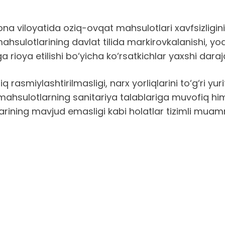
a viloyatida oziq-ovqat mahsulotlari xavfsizligini
mahsulotlarining davlat tilida markirovkalanishi, y
iga rioya etilishi bo‘yicha ko‘rsatkichlar yaxshi dar
liq rasmiylashtirilmasligi, narx yorliqlarini to‘g‘ri
ahsulotlarning sanitariya talablariga muvofiq him
jjatlarining mavjud emasligi kabi holatlar tizimli mu