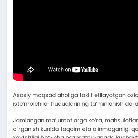
Asosiy maqsad aholiga taklif etilayotgan oziq
iste’molchilar huquqlarining ta’minlanish dara
Jamlangan ma’lumotlarga ko‘ra, mahsulotlarga
o`rganish kunida taqdim eta olinmaganligi qay
xavfsizligi bo‘yicha nazoratni yanada kuchaytir