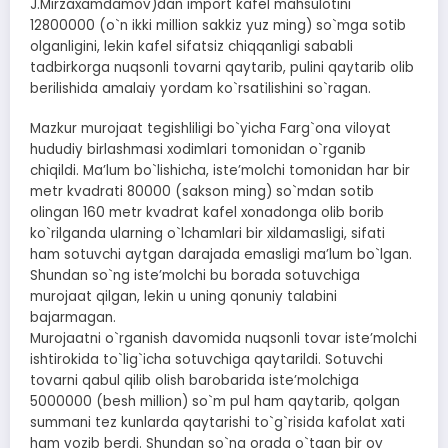
J.Mirzaxamdamov)dan import kafel mahsulotini
12800000 (o`n ikki million sakkiz yuz ming) so`mga sotib
olganligini, lekin kafel sifatsiz chiqqanligi sababli
tadbirkorga nuqsonli tovarni qaytarib, pulini qaytarib olib
berilishida amalaiy yordam ko`rsatilishini so`ragan.
Mazkur murojaat tegishliligi bo`yicha Farg`ona viloyat
hududiy birlashmasi xodimlari tomonidan o`rganib
chiqildi. Maʼlum bo`lishicha, isteʼmolchi tomonidan har bir
metr kvadrati 80000 (sakson ming) so`mdan sotib
olingan 160 metr kvadrat kafel xonadonga olib borib
ko`rilganda ularning o`lchamlari bir xildamasligi, sifati
ham sotuvchi aytgan darajada emasligi maʼlum bo`lgan.
Shundan so`ng isteʼmolchi bu borada sotuvchiga
murojaat qilgan, lekin u uning qonuniy talabini
bajarmagan.
Murojaatni o`rganish davomida nuqsonli tovar isteʼmolchi
ishtirokida to`lig`icha sotuvchiga qaytarildi. Sotuvchi
tovarni qabul qilib olish barobarida isteʼmolchiga
5000000 (besh million) so`m pul ham qaytarib, qolgan
summani tez kunlarda qaytarishi to`g`risida kafolat xati
ham yozib berdi. Shundan so`ng orada o`tgan bir oy