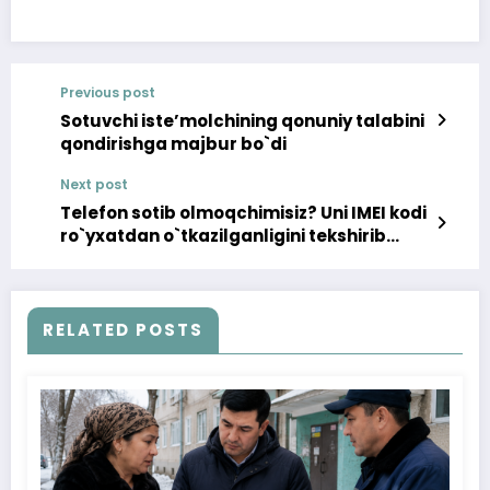
Previous post
Sotuvchi isteʼmolchining qonuniy talabini
qondirishga majbur bo`di
Next post
Telefon sotib olmoqchimisiz? Uni IMEI kodi
ro`yxatdan o`tkazilganligini tekshirib
oling!
RELATED POSTS