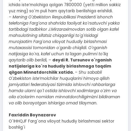
ichida isteʼmolchiga qolgan 7800000 (yetti million sakkiz
yuz ming) so`m puli ham qaytarib berilishiga erishildi.
–
Mening O`zbekiston Respublikasi Prezidenti ishonch
telefoniga Farg`ona shahrida faoliyat ko`rsatuvchi yakka
tartibdagi tadbirkor J.Mirzaraximovdan sotib olgan kafel
mahsulotining sifatsiz chiqqanligi to`g`risidagi
murojaatim Farg`ona viloyat hududiy birlashmasi
mutaxassisi tomonidan o`ganib chiqildi. O`rganish
natijasiga ko`ra, kafel uchun to`lagan pulimni to`liq
qaytarib olib berildi,
–
deydi R. Tursunov o`rganish
natijalariga ko`ra hududiy birlashmaga taqdim
qilgan Minnatdorchilik xatida.
–
Shu sababli
O`zbekiston isteʼmolchilar huquqlarini himoya qilish
jamiyatlari federatsiyasi tizimida ishlovchi rahbarlarga
hamda ularni qo`l ostida ishlovchi xodimlarga o`zim va
oila aʼzolarim nomidan minnatdorchiligimizni bildiraman
va olib borayotgan ishlariga omad tilayman.
Faxriddin Boynazarov
O`IHHQJF Farg`ona viloyat hududiy birlashmasi sektor
boshlig`i