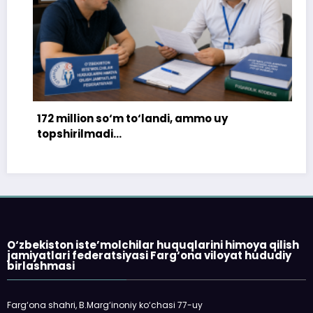
172 million so‘m to‘landi, ammo uy
topshirilmadi…
O‘zbekiston iste’molchilar huquqlarini himoya qilish
jamiyatlari federatsiyasi Farg‘ona viloyat hududiy
birlashmasi
Farg‘ona shahri, B.Marg‘inoniy ko‘chasi 77-uy