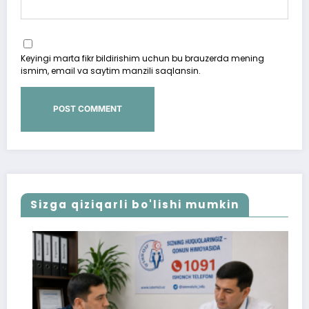
Keyingi marta fikr bildirishim uchun bu brauzerda mening
ismim, email va saytim manzili saqlansin.
Sizga qiziqarli bo'lishi mumkin