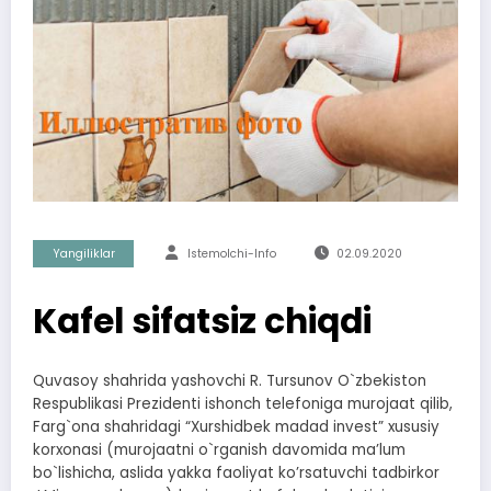
Yangiliklar
Istemolchi-Info
02.09.2020
Kafel sifatsiz chiqdi
Quvasoy shahrida yashovchi R. Tursunov O`zbekiston
Respublikasi Prezidenti ishonch telefoniga murojaat qilib,
Farg`ona shahridagi “Xurshidbek madad invest” xususiy
korxonasi (murojaatni o`rganish davomida maʼlum
bo`lishicha, aslida yakka faoliyat koʼrsatuvchi tadbirkor