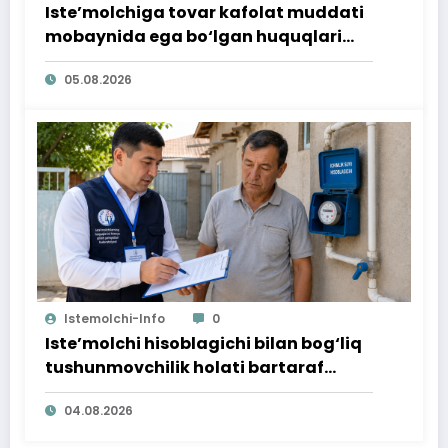
Iste’molchiga tovar kafolat muddati
mobaynida ega bo‘lgan huquqlari
ta’minlab berildi
05.08.2026
Istemolchi-Info
0
Iste’molchi hisoblagichi bilan bog‘liq
tushunmovchilik holati bartaraf
qilindi
04.08.2026