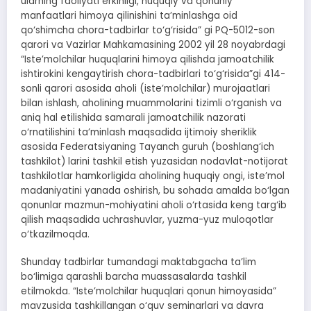
ularning faoliyati erkinligi, huquqiy va qonuniy
manfaatlari himoya qilinishini ta’minlashga oid
qo‘shimcha chora-tadbirlar to‘g‘risida” gi PQ-5012-son
qarori va Vazirlar Mahkamasining 2002 yil 28 noyabrdagi
“Iste’molchilar huquqlarini himoya qilishda jamoatchilik
ishtirokini kengaytirish chora-tadbirlari to‘g‘risida”gi 414-
sonli qarori asosida aholi (iste’molchilar) murojaatlari
bilan ishlash, aholining muammolarini tizimli o‘rganish va
aniq hal etilishida samarali jamoatchilik nazorati
o‘rnatilishini ta’minlash maqsadida ijtimoiy sheriklik
asosida Federatsiyaning Tayanch guruh (boshlang‘ich
tashkilot) larini tashkil etish yuzasidan nodavlat-notijorat
tashkilotlar hamkorligida aholining huquqiy ongi, iste’mol
madaniyatini yanada oshirish, bu sohada amalda bo‘lgan
qonunlar mazmun-mohiyatini aholi o‘rtasida keng targ‘ib
qilish maqsadida uchrashuvlar, yuzma-yuz muloqotlar
o‘tkazilmoqda.
Shunday tadbirlar tumandagi maktabgacha ta’lim
bo‘limiga qarashli barcha muassasalarda tashkil
etilmokda. “Iste’molchilar huquqlari qonun himoyasida”
mavzusida tashkillangan o‘quv seminarlari va davra