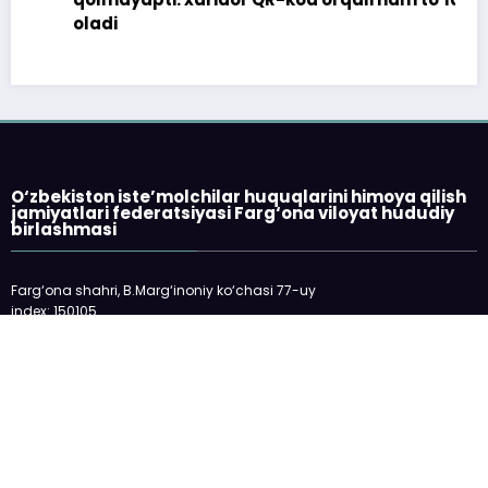
oladi
O‘zbekiston iste’molchilar huquqlarini himoya qilish
jamiyatlari federatsiyasi Farg‘ona viloyat hududiy
birlashmasi
Farg‘ona shahri, B.Marg‘inoniy ko‘chasi 77-uy
index: 150105
telefon: 73-2445198
E-mail: fargonakhb@mail.ru
___________________________
Veb-sayt O‘zbekiston Respublikasi Oliy
Majlisi huzuridagi Nodavlat notijorat
tashkilotlarini va fuqarolik jamiyatining