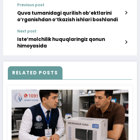
Previous post
Quva tumanidagi qurilish ob’ektlarini
o‘rganishdan o‘tkazish ishlari boshlandi
Next post
Iste’molchilik huquqlaringiz qonun
himoyasida
RELATED POSTS