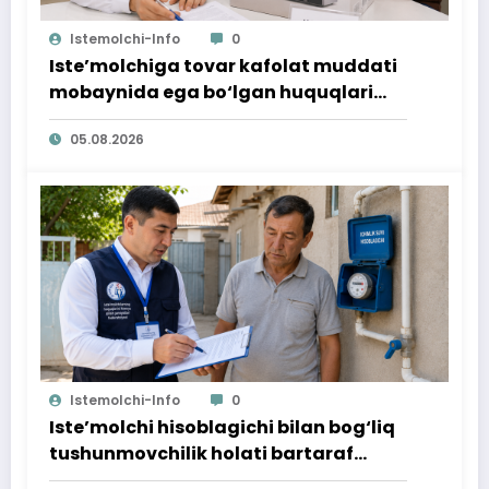
Istemolchi-Info
0
Iste’molchiga tovar kafolat muddati
mobaynida ega bo‘lgan huquqlari
ta’minlab berildi
05.08.2026
Istemolchi-Info
0
Iste’molchi hisoblagichi bilan bog‘liq
tushunmovchilik holati bartaraf
qilindi