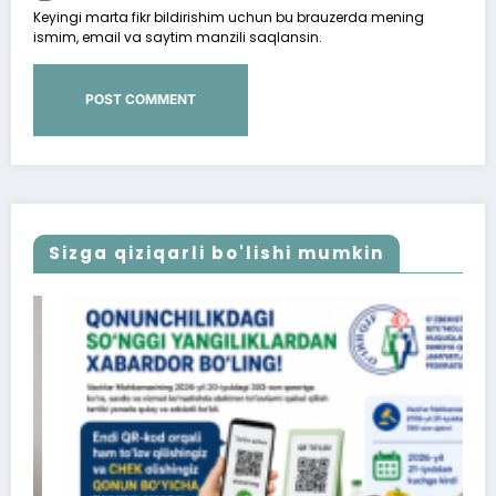
Keyingi marta fikr bildirishim uchun bu brauzerda mening
ismim, email va saytim manzili saqlansin.
Sizga qiziqarli bo'lishi mumkin