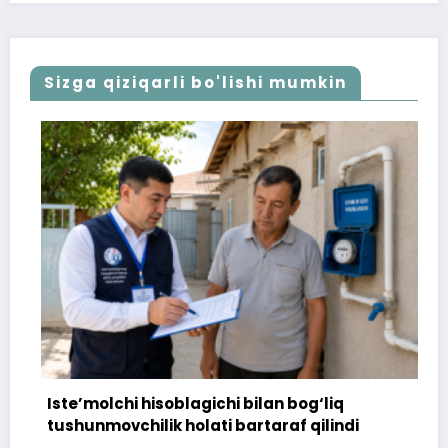
Sizga qiziqarli bo'lishi mumkin
Iste’molchi hisoblagichi bilan bog‘liq
1
tushunmovchilik holati bartaraf qilindi
t