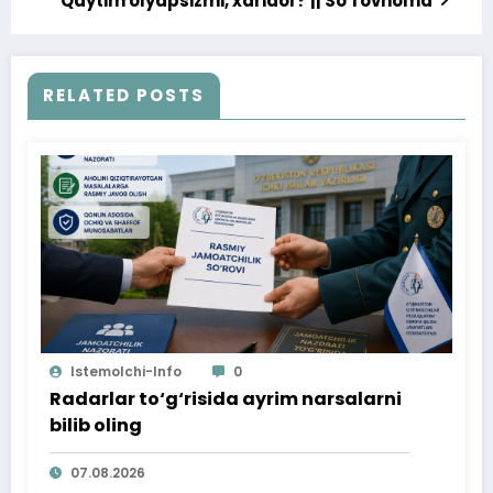
Qaytim olyapsizmi, xaridor? || So‘rovnoma
RELATED POSTS
Istemolchi-Info
0
Radarlar to‘g‘risida ayrim narsalarni
bilib oling
07.08.2026