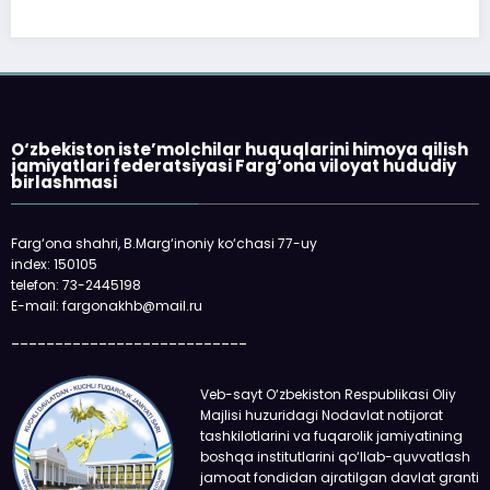
O‘zbekiston iste’molchilar huquqlarini himoya qilish
jamiyatlari federatsiyasi Farg‘ona viloyat hududiy
birlashmasi
Farg‘ona shahri, B.Marg‘inoniy ko‘chasi 77-uy
index: 150105
telefon: 73-2445198
E-mail: fargonakhb@mail.ru
___________________________
Veb-sayt O‘zbekiston Respublikasi Oliy
Majlisi huzuridagi Nodavlat notijorat
tashkilotlarini va fuqarolik jamiyatining
boshqa institutlarini qo‘llab-quvvatlash
jamoat fondidan ajratilgan davlat granti