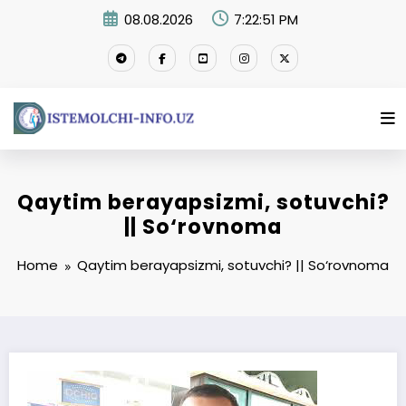
Skip
08.08.2026
7:22:52 PM
to
content
Qaytim berayapsizmi, sotuvchi?
|| So‘rovnoma
Home
Qaytim berayapsizmi, sotuvchi? || So‘rovnoma