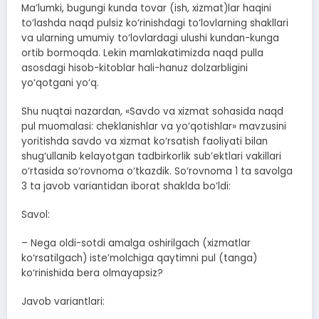
Ma’lumki, bugungi kunda tovar (ish, xizmat)lar haqini
to‘lashda naqd pulsiz ko‘rinishdagi to‘lovlarning shakllari
va ularning umumiy to‘lovlardagi ulushi kundan-kunga
ortib bormoqda. Lekin mamlakatimizda naqd pulla
asosdagi hisob-kitoblar hali-hanuz dolzarbligini
yo‘qotgani yo‘q.
Shu nuqtai nazardan, «Savdo va xizmat sohasida naqd
pul muomalasi: cheklanishlar va yo‘qotishlar» mavzusini
yoritishda savdo va xizmat ko‘rsatish faoliyati bilan
shug‘ullanib kelayotgan tadbirkorlik sub’ektlari vakillari
o‘rtasida so‘rovnoma o‘tkazdik. So‘rovnoma 1 ta savolga
3 ta javob variantidan iborat shaklda bo‘ldi:
Savol:
– Nega oldi-sotdi amalga oshirilgach (xizmatlar
ko‘rsatilgach) iste’molchiga qaytimni pul (tanga)
ko‘rinishida bera olmayapsiz?
Javob variantlari: