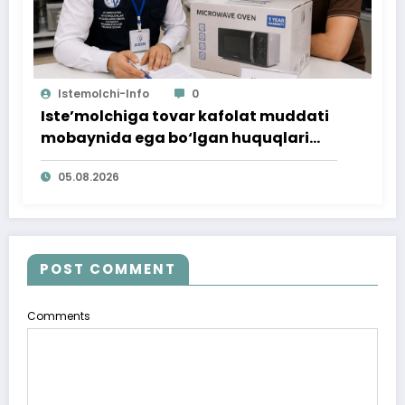
Istemolchi-Info
0
Iste’molchiga tovar kafolat muddati
mobaynida ega bo‘lgan huquqlari
ta’minlab berildi
05.08.2026
POST COMMENT
Comments