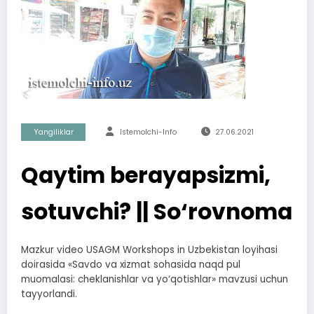
Yangiliklar
Istemolchi-Info
27.06.2021
Qaytim berayapsizmi,
sotuvchi? || So‘rovnoma
Mazkur video USAGM Workshops in Uzbekistan loyihasi
doirasida «Savdo va xizmat sohasida naqd pul
muomalasi: cheklanishlar va yo‘qotishlar» mavzusi uchun
tayyorlandi.