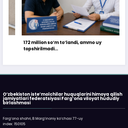
172 million so‘m to‘landi, ammo uy
topshirilmadi…
O‘zbekiston iste’molchilar huquqlarini himoya qilish
jamiyatlari federatsiyasi Farg‘ona viloyat hududiy
birlashmasi
Farg‘ona shahri, B.Marg‘inoniy ko‘chasi 77-uy
index: 150105