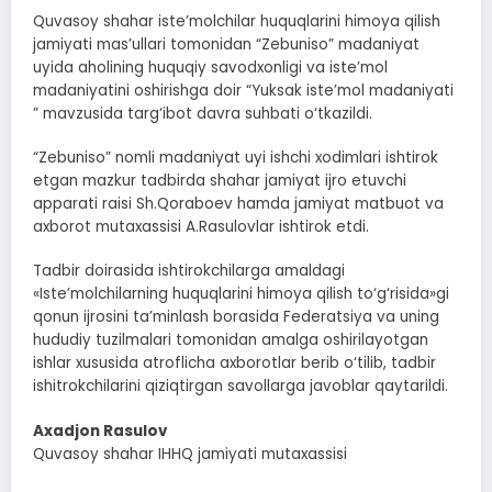
Quvasoy shahar iste’molchilar huquqlarini himoya qilish
jamiyati mas’ullari tomonidan “Zebuniso” madaniyat
uyida aholining huquqiy savodxonligi va iste’mol
madaniyatini oshirishga doir “Yuksak iste’mol madaniyati
” mavzusida targ‘ibot davra suhbati o‘tkazildi.
“Zebuniso” nomli madaniyat uyi ishchi xodimlari ishtirok
etgan mazkur tadbirda shahar jamiyat ijro etuvchi
apparati raisi Sh.Qoraboev hamda jamiyat matbuot va
axborot mutaxassisi A.Rasulovlar ishtirok etdi.
Tadbir doirasida ishtirokchilarga amaldagi
«Iste’molchilarning huquqlarini himoya qilish to‘g‘risida»gi
qonun ijrosini ta’minlash borasida Federatsiya va uning
hududiy tuzilmalari tomonidan amalga oshirilayotgan
ishlar xususida atroflicha axborotlar berib o‘tilib, tadbir
ishitrokchilarini qiziqtirgan savollarga javoblar qaytarildi.
Axadjon Rasulov
Quvasoy shahar IHHQ jamiyati mutaxassisi