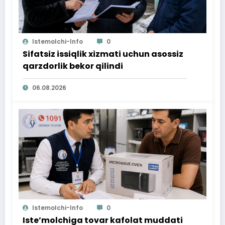
Istemolchi-Info
0
Sifatsiz issiqlik xizmati uchun asossiz
qarzdorlik bekor qilindi
06.08.2026
Istemolchi-Info
0
Iste’molchiga tovar kafolat muddati