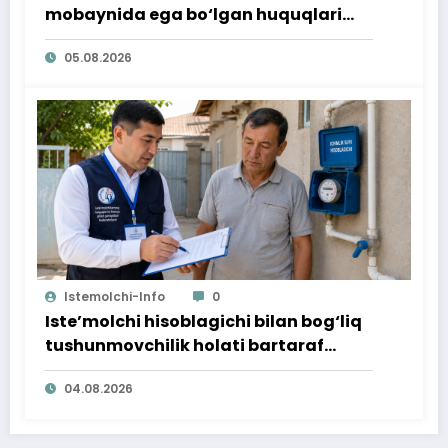
mobaynida ega bo‘lgan huquqlari
ta’minlab berildi
05.08.2026
Istemolchi-Info
0
Iste’molchi hisoblagichi bilan bog‘liq
tushunmovchilik holati bartaraf
qilindi
04.08.2026