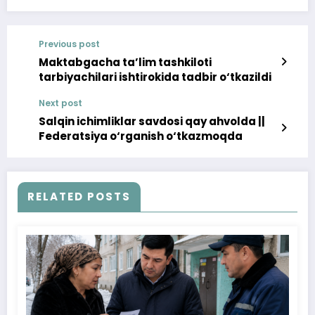
Previous post
Maktabgacha ta’lim tashkiloti
tarbiyachilari ishtirokida tadbir o‘tkazildi
Next post
Salqin ichimliklar savdosi qay ahvolda ||
Federatsiya o‘rganish o‘tkazmoqda
RELATED POSTS