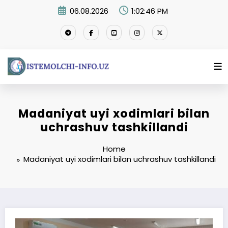
Skip
06.08.2026
1:02:46 PM
to
content
Madaniyat uyi xodimlari bilan
uchrashuv tashkillandi
Home
Madaniyat uyi xodimlari bilan uchrashuv tashkillandi