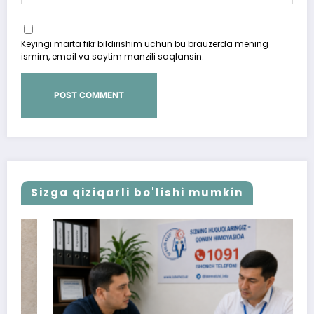
Keyingi marta fikr bildirishim uchun bu brauzerda mening
ismim, email va saytim manzili saqlansin.
Sizga qiziqarli bo'lishi mumkin