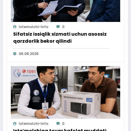
Istemolchi-Info
0
Sifatsiz issiqlik xizmati uchun asossiz
qarzdorlik bekor qilindi
06.08.2026
Istemolchi-Info
0
Iste’molchiga tovar kafolat muddati