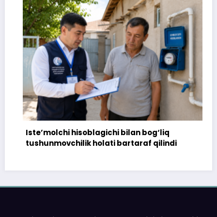
Iste’molchi hisoblagichi bilan bog‘liq
tushunmovchilik holati bartaraf qilindi