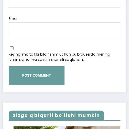
Email
Keyingi marta fikr bildirishim uchun bu brauzerda mening
ismim, email va saytim manzili saqlansin.
Sizga qiziqarli bo'lishi mumkin