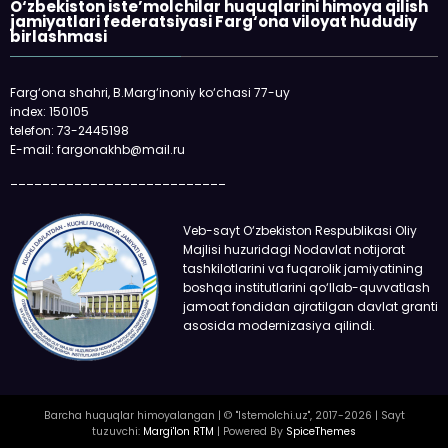
O‘zbekiston iste’molchilar huquqlarini himoya qilish
jamiyatlari federatsiyasi Farg‘ona viloyat hududiy
birlashmasi
Farg‘ona shahri, B.Marg‘inoniy ko‘chasi 77-uy
index: 150105
telefon: 73-2445198
E-mail: fargonakhb@mail.ru
___________________________
Veb-sayt O‘zbekiston Respublikasi Oliy
Majlisi huzuridagi Nodavlat notijorat
tashkilotlarini va fuqarolik jamiyatining
boshqa institutlarini qo‘llab-quvvatlash
jamoat fondidan ajratilgan davlat granti
asosida modernizasiya qilindi.
Barcha huquqlar himoyalangan | © "Istemolchi.uz", 2017-2026 | Sayt
tuzuvchi:
Margi'lon RTM
| Powered By
SpiceThemes