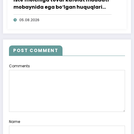
mobaynida ega bo‘lgan huquqlari
ta’minlab berildi
05.08.2026
POST COMMENT
Comments
Name