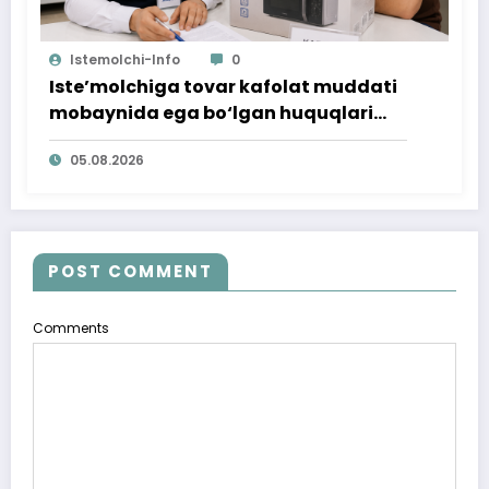
Istemolchi-Info
0
Iste’molchiga tovar kafolat muddati
mobaynida ega bo‘lgan huquqlari
ta’minlab berildi
05.08.2026
POST COMMENT
Comments