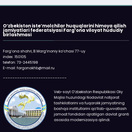
O‘zbekiston iste’molchilar huquqlarini himoya qilish
jamiyatlari federatsiyasi Farg‘ona viloyat hududiy
birlashmasi
Farg‘ona shahri, B.Marg‘inoniy ko‘chasi 77-uy
index: 150105
telefon: 73-2445198
E-mail: fargonakhb@mail.ru
___________________________
Veb-sayt O‘zbekiston Respublikasi Oliy
Majlisi huzuridagi Nodavlat notijorat
tashkilotlarini va fuqarolik jamiyatining
boshqa institutlarini qo‘llab-quvvatlash
jamoat fondidan ajratilgan davlat granti
asosida modernizasiya qilindi.