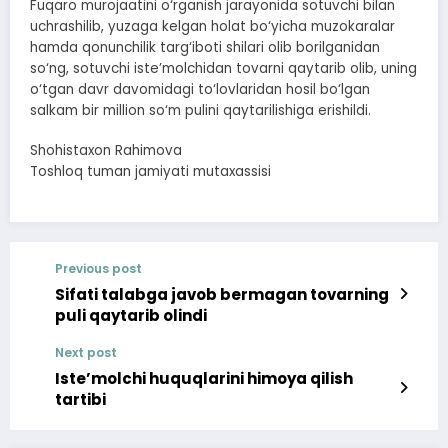
Fuqaro murojaatini o‘rganish jarayonida sotuvchi bilan
uchrashilib, yuzaga kelgan holat bo‘yicha muzokaralar
hamda qonunchilik targ‘iboti shilari olib borilganidan
so‘ng, sotuvchi iste’molchidan tovarni qaytarib olib, uning
o‘tgan davr davomidagi to‘lovlaridan hosil bo‘lgan
salkam bir million so‘m pulini qaytarilishiga erishildi.
Shohistaxon Rahimova
Toshloq tuman jamiyati mutaxassisi
Previous post
Sifati talabga javob bermagan tovarning
puli qaytarib olindi
Next post
Iste’molchi huquqlarini himoya qilish
tartibi