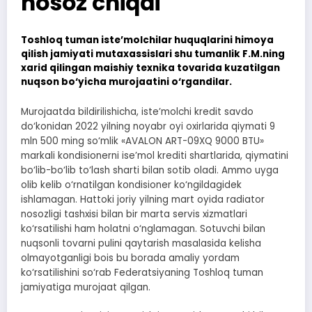
nosoz chiqdi
Toshloq tuman iste’molchilar huquqlarini himoya
qilish jamiyati mutaxassislari shu tumanlik F.M.ning
xarid qilingan maishiy texnika tovarida kuzatilgan
nuqson bo‘yicha murojaatini o‘rgandilar.
Murojaatda bildirilishicha, iste’molchi kredit savdo
do‘konidan 2022 yilning noyabr oyi oxirlarida qiymati 9
mln 500 ming so‘mlik «AVALON ART-09XQ 9000 BTU»
markali kondisionerni ise’mol krediti shartlarida, qiymatini
bo‘lib-bo‘lib to‘lash sharti bilan sotib oladi. Ammo uyga
olib kelib o‘rnatilgan kondisioner ko‘ngildagidek
ishlamagan. Hattoki joriy yilning mart oyida radiator
nosozligi tashxisi bilan bir marta servis xizmatlari
ko‘rsatilishi ham holatni o‘nglamagan. Sotuvchi bilan
nuqsonli tovarni pulini qaytarish masalasida kelisha
olmayotganligi bois bu borada amaliy yordam
ko‘rsatilishini so‘rab Federatsiyaning Toshloq tuman
jamiyatiga murojaat qilgan.