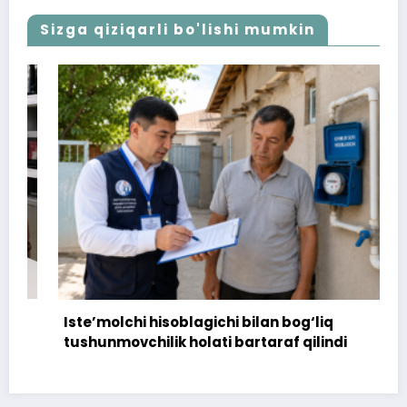
Sizga qiziqarli bo'lishi mumkin
Iste’molchi hisoblagichi bilan bog‘liq
tushunmovchilik holati bartaraf qilindi