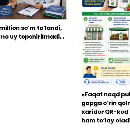
ion so‘m to‘landi,
y topshirilmadi…
«Faqat naqd pul» d
gapga o‘rin qolmay
xaridor QR-kod orqa
ham to‘lay oladi