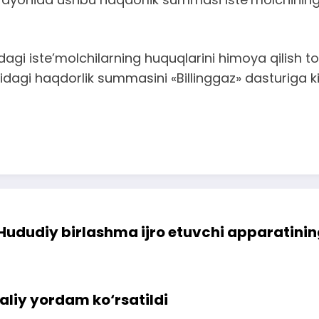
 iste’molchilarning huquqlarini himoya qilish to‘g‘r
agi haqdorlik summasini «Billinggaz» dasturiga kirit
Hududiy birlashma ijro etuvchi apparatining 
aliy yordam ko‘rsatildi