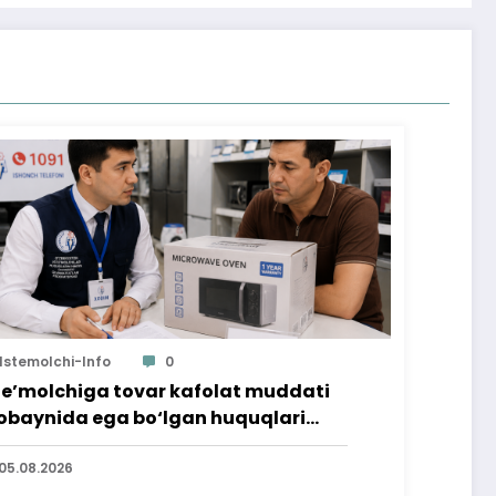
Istemolchi-Info
0
te’molchiga tovar kafolat muddati
baynida ega bo‘lgan huquqlari
’minlab berildi
05.08.2026