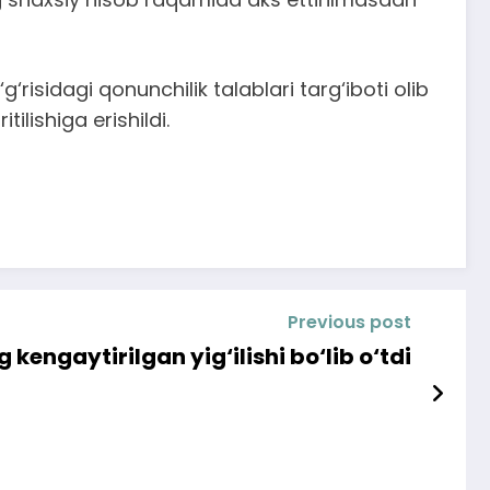
isidagi qonunchilik talablari targ‘iboti olib
ilishiga erishildi.
Previous post
kengaytirilgan yig‘ilishi bo‘lib o‘tdi