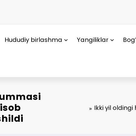
Hududiy birlashma
Yangiliklar
Bog’
k summasi
hisob
Ikki yil oldin
hildi