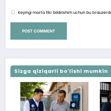
Keyingi marta fikr bildirishim uchun bu brauzerd
Sizga qiziqarli bo'lishi mumkin