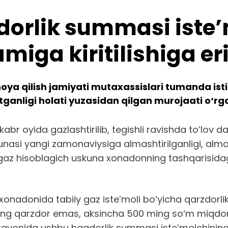
aqdorlik summasi iste
iga kiritilishiga eri
oya qilish jamiyati mutaxassislari tumanda isti
anligi holati yuzasidan qilgan murojaati o‘rgan
oyida gazlashtirilib, tegishli ravishda to‘lov dafta
asi yangi zamonaviysiga almashtirilganligi, almas
i, gaz hisoblagich uskuna xonadonning tashqarisida
xonadonida tabiiy gaz iste’moli bo‘yicha qarzdorlik
uning qarzdor emas, aksincha 500 ming so‘m miqdor
jarayonida ushbu haqdorlik summasi iste’molchinin