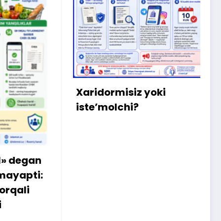
X
m
b
q
Xaridormisiz yoki
k
iste’molchi?
egan
apti:
li