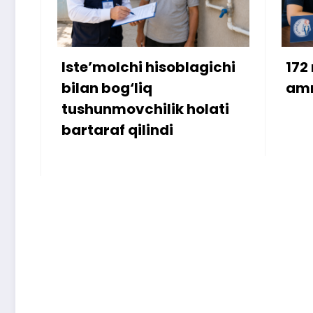
Iste’molchi hisoblagichi
172 mill
bilan bog‘liq
ammo u
tushunmovchilik holati
bartaraf qilindi