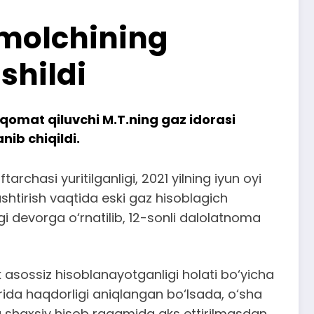
’molchining
shildi
qomat qiluvchi M.T.ning gaz idorasi
ib chiqildi.
rchasi yuritilganligi, 2021 yilning iyun oyi
htirish vaqtida eski gaz hisoblagich
gi devorga o‘rnatilib, 12-sonli dalolatnoma
 asossiz hisoblanayotganligi holati bo‘yicha
ida haqdorligi aniqlangan bo‘lsada, o‘sha
g shaxsiy hisob raqamida aks ettirilmasdan