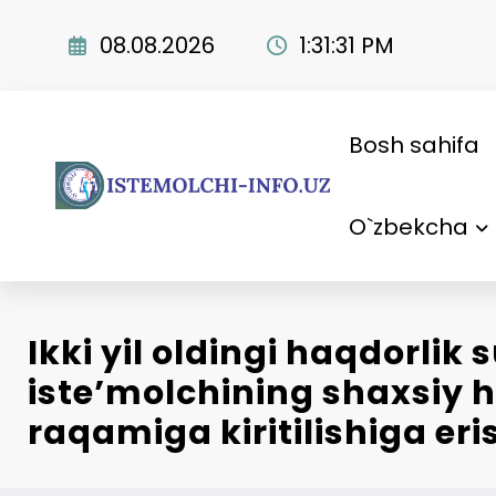
Skip
to
08.08.2026
1:31:32 PM
content
Bosh sahifa
O`zbekcha
Ikki yil oldingi haqdorli
iste’molchining shaxsiy 
raqamiga kiritilishiga eris