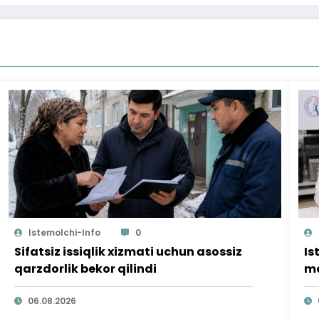
Istemolchi-Info
0
Sifatsiz issiqlik xizmati uchun asossiz
Is
qarzdorlik bekor qilindi
mo
ta
06.08.2026