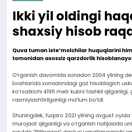
Ikki yil oldingi h
shaxsiy hisob raqam
Quva tuman iste’molchilar huquqlarini him
tomonidan asossiz qarzdorlik hisoblanayotg
O‘rganish davomida xonadon 2004 yilning dekabr 
boshlarida xonadondagi gaz hisoblagich uskun
ko‘rsatkichi 4195 metr kubni tashkil qilganlig
rasmiylashtirilganligi ma’lum bo‘ldi.
Shuningdek, fuqaro 2021 yilning avgust oyida 
murojaat qilganligi va o‘rganish natijasida 
paytda “Billinggaz” dasturi yangilanganishi 