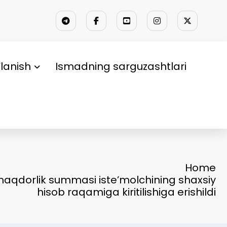
lanish
Ismadning sarguzashtlari
Home
gi haqdorlik summasi iste’molchining shaxsiy
hisob raqamiga kiritilishiga erishildi