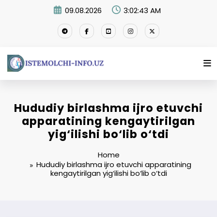
Skip
09.08.2026
3:02:44 AM
to
content
Hududiy birlashma ijro etuvchi
apparatining kengaytirilgan
yig‘ilishi bo‘lib o‘tdi
Home
Hududiy birlashma ijro etuvchi apparatining
kengaytirilgan yig‘ilishi bo‘lib o‘tdi