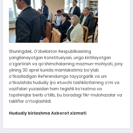
Shuningdek, O‘zbekiston Respublikasining
yangilanayotgan Konstitusiyasi, unga kiritilayotgan
o‘zgartirish va qo‘shimchalarning mazmun-mohiyati, joriy
yilning 30 aprel kunida mamlakatimiz bo‘ylab
o‘tkaziladigan Referendumga tayyorgarlik va uni
o‘tkazishda hududiy ijro etuvchi tashkilotlarning o‘rni va
vazifalari yuzasidan ham tegishli ko‘rsatma va
topshiriqlar berib o‘tilib, bu boradagi fikr-mulohazalar va
takliflar o‘rtoqlashildi.
Hududiy birlashma Axborot xizmati