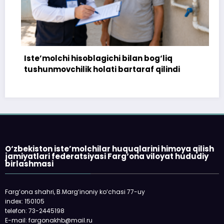
 hisoblagichi bilan bog‘liq
172 million so‘
ilik holati bartaraf qilindi
topshirilmadi…
O‘zbekiston iste’molchilar huquqlarini himoya qilish
jamiyatlari federatsiyasi Farg‘ona viloyat hududiy
birlashmasi
Farg‘ona shahri, B.Marg‘inoniy ko‘chasi 77-uy
index: 150105
telefon: 73-2445198
E-mail: fargonakhb@mail.ru