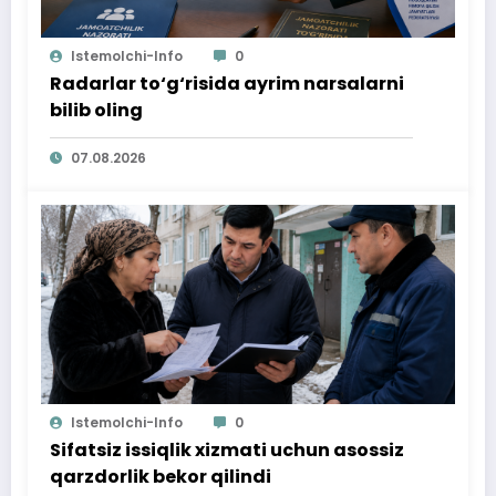
Istemolchi-Info
0
Radarlar to‘g‘risida ayrim narsalarni
bilib oling
07.08.2026
Istemolchi-Info
0
Sifatsiz issiqlik xizmati uchun asossiz
qarzdorlik bekor qilindi