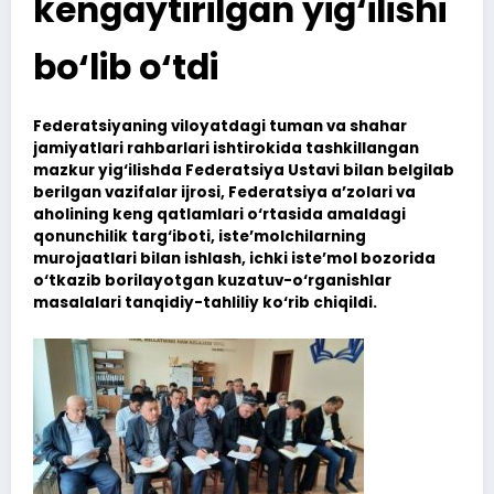
kengaytirilgan yig‘ilishi
bo‘lib o‘tdi
Federatsiyaning viloyatdagi tuman va shahar
jamiyatlari rahbarlari ishtirokida tashkillangan
mazkur yig‘ilishda Federatsiya Ustavi bilan belgilab
berilgan vazifalar ijrosi, Federatsiya a’zolari va
aholining keng qatlamlari o‘rtasida amaldagi
qonunchilik targ‘iboti, iste’molchilarning
murojaatlari bilan ishlash, ichki iste’mol bozorida
o‘tkazib borilayotgan kuzatuv-o‘rganishlar
masalalari tanqidiy-tahliliy ko‘rib chiqildi.