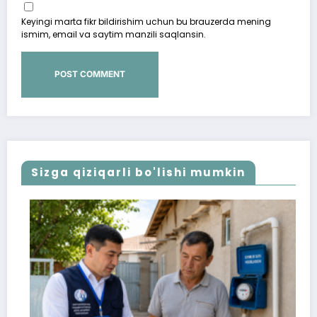
Keyingi marta fikr bildirishim uchun bu brauzerda mening
ismim, email va saytim manzili saqlansin.
Sizga qiziqarli bo'lishi mumkin