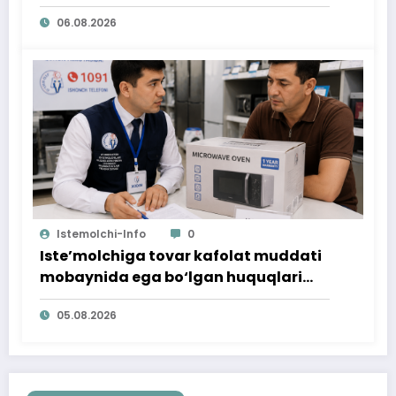
06.08.2026
Istemolchi-Info
0
Iste’molchiga tovar kafolat muddati
mobaynida ega bo‘lgan huquqlari
ta’minlab berildi
05.08.2026