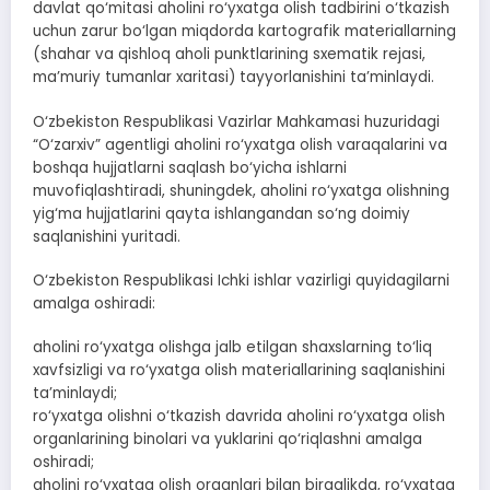
davlat qo‘mitasi aholini ro‘yxatga olish tadbirini o‘tkazish
uchun zarur bo‘lgan miqdorda kartografik materiallarning
(shahar va qishloq aholi punktlarining sxematik rejasi,
ma’muriy tumanlar xaritasi) tayyorlanishini ta’minlaydi.
O‘zbekiston Respublikasi Vazirlar Mahkamasi huzuridagi
“O‘zarxiv” agentligi aholini ro‘yxatga olish varaqalarini va
boshqa hujjatlarni saqlash bo‘yicha ishlarni
muvofiqlashtiradi, shuningdek, aholini ro‘yxatga olishning
yig‘ma hujjatlarini qayta ishlangandan so‘ng doimiy
saqlanishini yuritadi.
O‘zbekiston Respublikasi Ichki ishlar vazirligi quyidagilarni
amalga oshiradi:
aholini ro‘yxatga olishga jalb etilgan shaxslarning to‘liq
xavfsizligi va ro‘yxatga olish materiallarining saqlanishini
ta’minlaydi;
ro‘yxatga olishni o‘tkazish davrida aholini ro‘yxatga olish
organlarining binolari va yuklarini qo‘riqlashni amalga
oshiradi;
aholini ro‘yxatga olish organlari bilan birgalikda, ro‘yxatga