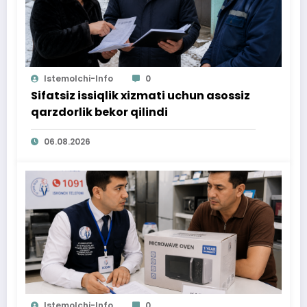
Istemolchi-Info
0
Sifatsiz issiqlik xizmati uchun asossiz
qarzdorlik bekor qilindi
06.08.2026
Istemolchi-Info
0