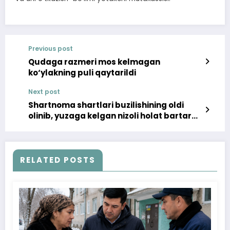
Previous post
Qudaga razmeri mos kelmagan
ko‘ylakning puli qaytarildi
Next post
Shartnoma shartlari buzilishining oldi
olinib, yuzaga kelgan nizoli holat bartaraf
etildi
RELATED POSTS