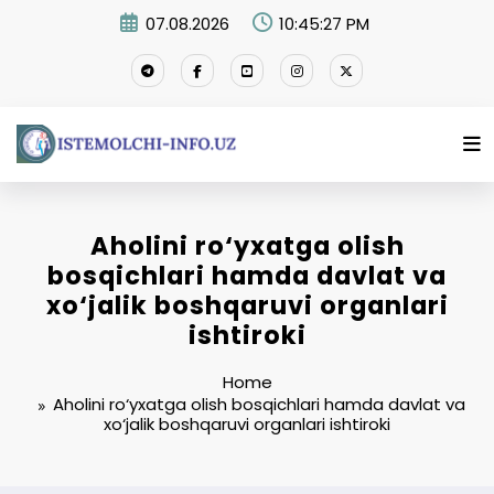
Skip
07.08.2026
10:45:27 PM
to
content
Aholini ro‘yxatga olish
bosqichlari hamda davlat va
xo‘jalik boshqaruvi organlari
ishtiroki
Home
Aholini ro‘yxatga olish bosqichlari hamda davlat va
xo‘jalik boshqaruvi organlari ishtiroki