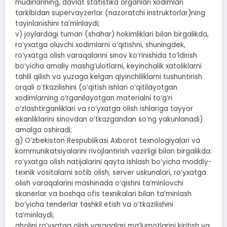
mudirlarining, davlat statistika organlari xodimlari
tarkibidan supervayzerlar (nazoratchi instruktorlar)ning
tayinlanishini ta’minlaydi;
v) joylardagi tuman (shahar) hokimliklari bilan birgalikda,
ro‘yxatga oluvchi xodimlarni o‘qitishni, shuningdek,
ro‘yxatga olish varaqalarini sinov ko‘rinishida to‘ldirish
bo‘yicha amaliy mashg’ulotlarni, keyinchalik xatoliklarni
tahlil qilish va yuzaga kelgan qiyinchiliklarni tushuntirish
orqali o‘tkazilishini (o‘qitish ishlari o‘qitilayotgan
xodimlarning o‘rganilayotgan materialni to‘g‘ri
o‘zlashtirganliklari va ro‘yxatga olish ishlariga tayyor
ekanliklarini sinovdan o‘tkazgandan so‘ng yakunlanadi)
amalga oshiradi;
g) O‘zbekiston Respublikasi Axborot texnologiyalari va
kommunikatsiyalarini rivojlantirish vazirligi bilan birgalikda:
ro‘yxatga olish natijalarini qayta ishlash bo‘yicha moddiy-
texnik vositalarni sotib olish, server uskunalari, ro‘yxatga
olish varaqalarini mashinada o‘qishni ta’minlovchi
skanerlar va boshqa ofis texnikalari bilan ta’minlash
bo‘yicha tenderlar tashkil etish va o‘tkazilishini
ta’minlaydi;
aholini ro‘yxatga olish varaqalari ma’lumotlarini kiritish va