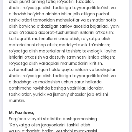
aholi punktlarining to‘liq ro‘yxatini tuzadilar.
Aholini ro‘yxatga olish tadbiriga tayyorgarlik ko‘rish va
o‘tkazish bo‘yicha alohida ishlar jalb etilgan pudrat
tashkilotlari tomonidan mahsulotlar va xizmatlar sotib
olish bo‘yicha o‘tkazilgan tanlov asosida bajariladi, ya’ni:
aholi o‘rtasida axborot-tushuntirish ishlarini o‘tkazish;
kartografik materiallarni chop etish; ro‘yxatga olish
materiallarini chop etish; moddiy-texnik ta’minlash;
ro‘yxatga olish materiallarini tashish; texnologik-loyiha
ishlarini o‘tkazish va dasturiy ta’minotni ishlab chiqish;
ro‘yxatga olish varaqalari ma’lumotlarini kiritish,
avtomatlashtirilgan holda qayta ishlash va boshqalar.
Aholini ro‘yxatga olish tadbiriga tayyorgarlik ko‘rish va
o‘tkazishga ko‘maklashish uchun zarur hollarda
qo‘shimcha ravishda boshqa vazirliklar, idoralar,
tashkilotlar, yuridik va jismoniy shaxslar jalb etilishi
mumkin.
M. Fazilova,
Farg‘ona viloyati statistika boshqarmasining
“Ro‘yxatga olish jarayonlarini tashkil etish
va uni o‘tkazish” bo‘limi yetakchi mutaxassisi.