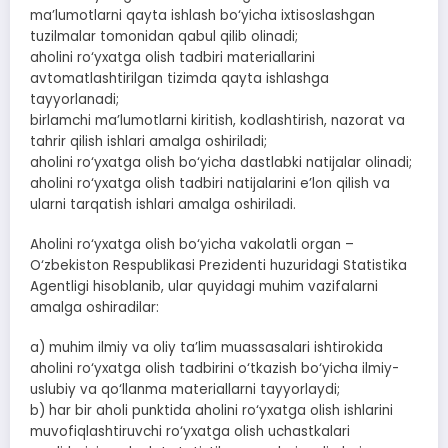
ma’lumotlarni qayta ishlash bo‘yicha ixtisoslashgan
tuzilmalar tomonidan qabul qilib olinadi;
aholini ro‘yxatga olish tadbiri materiallarini
avtomatlashtirilgan tizimda qayta ishlashga
tayyorlanadi;
birlamchi ma’lumotlarni kiritish, kodlashtirish, nazorat va
tahrir qilish ishlari amalga oshiriladi;
aholini ro‘yxatga olish bo‘yicha dastlabki natijalar olinadi;
aholini ro‘yxatga olish tadbiri natijalarini e’lon qilish va
ularni tarqatish ishlari amalga oshiriladi.
Aholini ro‘yxatga olish bo‘yicha vakolatli organ –
O‘zbekiston Respublikasi Prezidenti huzuridagi Statistika
Agentligi hisoblanib, ular quyidagi muhim vazifalarni
amalga oshiradilar:
a) muhim ilmiy va oliy ta’lim muassasalari ishtirokida
aholini ro‘yxatga olish tadbirini o‘tkazish bo‘yicha ilmiy-
uslubiy va qo‘llanma materiallarni tayyorlaydi;
b) har bir aholi punktida aholini ro‘yxatga olish ishlarini
muvofiqlashtiruvchi ro‘yxatga olish uchastkalari