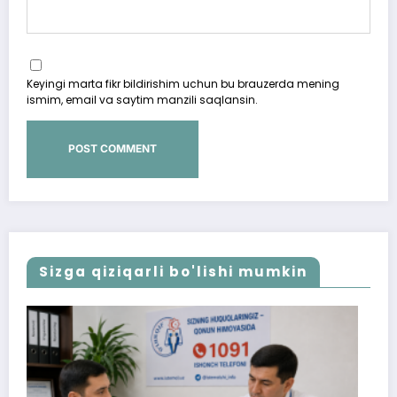
Keyingi marta fikr bildirishim uchun bu brauzerda mening
ismim, email va saytim manzili saqlansin.
Sizga qiziqarli bo'lishi mumkin