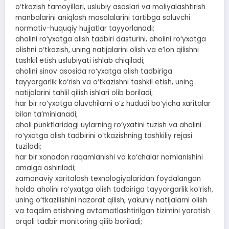
o‘tkazish tamoyillari, uslubiy asoslari va moliyalashtirish
manbalarini aniqlash masalalarini tartibga soluvchi
normativ-huquqiy hujjatlar tayyorlanadi;
aholini ro‘yxatga olish tadbiri dasturini, aholini ro‘yxatga
olishni o‘tkazish, uning natijalarini olish va e’lon qilishni
tashkil etish uslubiyati ishlab chiqiladi;
aholini sinov asosida ro‘yxatga olish tadbiriga
tayyorgarlik ko‘rish va o‘tkazishni tashkil etish, uning
natijalarini tahlil qilish ishlari olib boriladi;
har bir ro‘yxatga oluvchilarni o‘z hududi bo‘yicha xaritalar
bilan ta’minlanadi;
aholi punktlaridagi uylarning ro‘yxatini tuzish va aholini
ro‘yxatga olish tadbirini o‘tkazishning tashkiliy rejasi
tuziladi;
har bir xonadon raqamlanishi va ko‘chalar nomlanishini
amalga oshiriladi;
zamonaviy xaritalash texnologiyalaridan foydalangan
holda aholini ro‘yxatga olish tadbiriga tayyorgarlik ko‘rish,
uning o‘tkazilishini nazorat qilish, yakuniy natijalarni olish
va taqdim etishning avtomatlashtirilgan tizimini yaratish
orqali tadbir monitoring qilib boriladi;