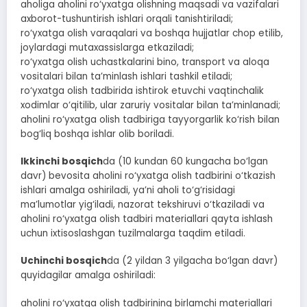
aholiga aholini ro‘yxatga olishning maqsadi va vazifalari
axborot-tushuntirish ishlari orqali tanishtiriladi;
ro‘yxatga olish varaqalari va boshqa hujjatlar chop etilib,
joylardagi mutaxassislarga etkaziladi;
ro‘yxatga olish uchastkalarini bino, transport va aloqa
vositalari bilan ta’minlash ishlari tashkil etiladi;
ro‘yxatga olish tadbirida ishtirok etuvchi vaqtinchalik
xodimlar o‘qitilib, ular zaruriy vositalar bilan ta’minlanadi;
aholini ro‘yxatga olish tadbiriga tayyorgarlik ko‘rish bilan
bog‘liq boshqa ishlar olib boriladi.
Ikkinchi bosqich
da (10 kundan 60 kungacha bo‘lgan
davr) bevosita aholini ro‘yxatga olish tadbirini o‘tkazish
ishlari amalga oshiriladi, ya’ni aholi to‘g‘risidagi
ma’lumotlar yig‘iladi, nazorat tekshiruvi o‘tkaziladi va
aholini ro‘yxatga olish tadbiri materiallari qayta ishlash
uchun ixtisoslashgan tuzilmalarga taqdim etiladi.
Uchinchi bosqich
da (2 yildan 3 yilgacha bo‘lgan davr)
quyidagilar amalga oshiriladi:
aholini ro‘yxatga olish tadbirining birlamchi materiallari