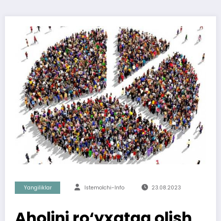
Yangiliklar
Istemolchi-Info
23.08.2023
Aholini ro‘yxatga olish