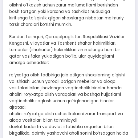
olishni o‘tkazish uchun zarur ma’lumotlarni berishdan
bosh tortgan yoki korxona va tashkilot hududiga
kiritishga to‘sqinlik qilgan shaxslarga nisbatan ma’muriy
ta’sir choralari ko‘rishi mumkin.
Bundan tashqari, Qoraqalpog‘iston Respublikasi Vazirlar
Kengashi, viloyatlar va Toshkent shahar hokimliklari,
tumanlar (shaharlar) hokimliklari zimmalariga ham bir
qator vazifalar yuklatilgan bo‘lib, ular quyidagilarni
amalga oshiradilar:
ro‘yxatga olish tadbiriga jalb etilgan shaxslarning o‘qishi
va ishlashi uchun yaroqli bo‘lgan mebellar va aloqa
vositalari bilan jihozlangan vaqtinchalik binolar hamda
aholini ro‘yxatga olish varaqalari va boshqa hujjatlarni
vaqtinchalik saqlash uchun qo‘riqlanadigan binolar
ajratadi;
aholini ro‘yxatga olish uchastkalarini zarur transport va
aloqa vositalari bilan ta’minlaydi;
davlat kadastri va davlat statistika organlari bilan
birgalikda, doimiy yashovchi aholi sonini ko‘rsatgan holda