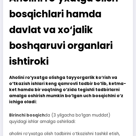
bosqichlari hamda
davlat va xo‘jalik
boshqaruvi organlari
ishtiroki
Aholini ro‘yxatga olishga tayyorgarlik ko‘rish va
o‘tkazish ishlari keng qamrovli tadbir bo‘lib, ketma-
ket hamda bir vaqtning o‘zida tegishli tadbirlarni
amalga oshirish mumkin bo‘lgan uch bosqichlni o‘z
ichiga oladi:
Birinchi bosqich
da (3 yilgacha bo‘lgan muddat)
quyidagi ishlar amalga oshiriladi:
aholini ro‘yxatga olish tadbirini o‘tkazishni tashkil etish,