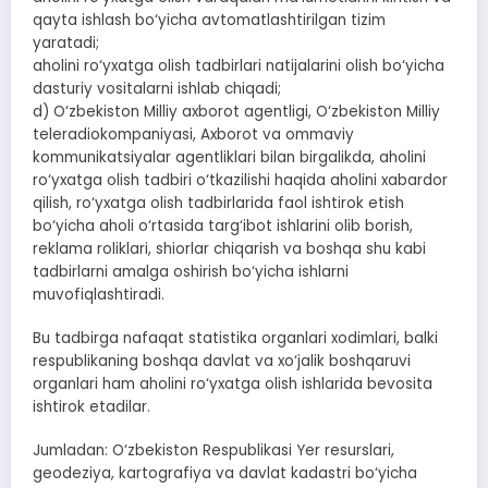
qayta ishlash bo‘yicha avtomatlashtirilgan tizim
yaratadi;
aholini ro‘yxatga olish tadbirlari natijalarini olish bo‘yicha
dasturiy vositalarni ishlab chiqadi;
d) O‘zbekiston Milliy axborot agentligi, O‘zbekiston Milliy
teleradiokompaniyasi, Axborot va ommaviy
kommunikatsiyalar agentliklari bilan birgalikda, aholini
ro‘yxatga olish tadbiri o‘tkazilishi haqida aholini xabardor
qilish, ro‘yxatga olish tadbirlarida faol ishtirok etish
bo‘yicha aholi o‘rtasida targ‘ibot ishlarini olib borish,
reklama roliklari, shiorlar chiqarish va boshqa shu kabi
tadbirlarni amalga oshirish bo‘yicha ishlarni
muvofiqlashtiradi.
Bu tadbirga nafaqat statistika organlari xodimlari, balki
respublikaning boshqa davlat va xo‘jalik boshqaruvi
organlari ham aholini ro‘yxatga olish ishlarida bevosita
ishtirok etadilar.
Jumladan: O‘zbekiston Respublikasi Yer resurslari,
geodeziya, kartografiya va davlat kadastri bo‘yicha