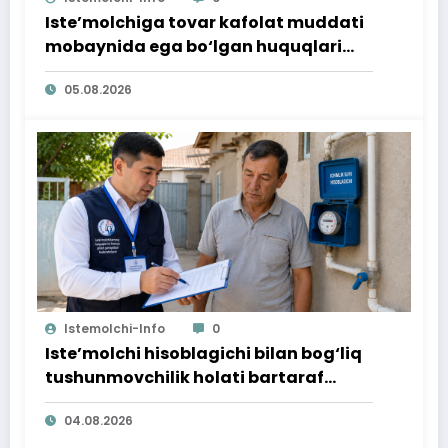
Iste’molchiga tovar kafolat muddati
mobaynida ega bo‘lgan huquqlari
ta’minlab berildi
05.08.2026
Istemolchi-Info
0
Iste’molchi hisoblagichi bilan bog‘liq
tushunmovchilik holati bartaraf
qilindi
04.08.2026