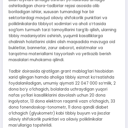
oshiriladigan chora-tadbirlar rejasi asosida olib
boriladigan ishlar, xususan tumandagi har bir
sektorlardagi mavjud oilaviy shifokorlik punktlari va
poliklinikalarda tibbiyot xodimlari va aholi o‘rtasida
sog‘lom turmush tarzi tamoyillarini targ‘ib qilish, ularning
tibbiy madaniyatini oshirish, yuqumli kasalliklarga
chalinish holatlarini oldini olish maqsadida mavzuga oid
bukletlar, bannerlar, zarur axborot, eslatmalar va
tarqatma materiallarni tayyorlash va yetkazib berish
masalalari muhokama qilindi.
Tadbir doirasida ajratilgan grant mablag‘lari hisobidan
xarid qilingan hamda aholiga tibbiy xizmat ko‘rsatishda
foydalaniladigan, umumiy qiymati 22 047 000 so‘mlik, 2
dona bo‘y o‘lchagich, bolalarda uchraydigan yuqori
nafas yo‘llari kasalliklarini davolash uchun 20 dona
ingolyator, 13 dona elektron raqamli vazn o‘lchagich, 33
dona fonendoskop-tonometr, 11 dona qandli diabet
o‘lchagich (glyukometr) kabi tibbiy buyum va jixozlar
oilaviy shifokorlik punktlari va oilaviy poliklinikalar
mas’ullariga topshirildi.