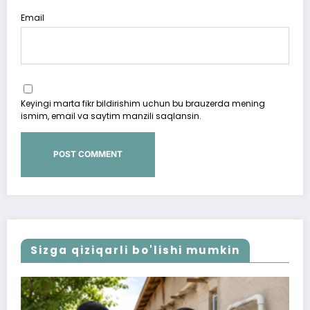
Email
Keyingi marta fikr bildirishim uchun bu brauzerda mening
ismim, email va saytim manzili saqlansin.
Sizga qiziqarli bo'lishi mumkin