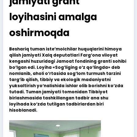
jamiyati grant
loyihasini amalga
oshirmoqda
Beshariq tuman iste’molchilar huquqlarini himoya
qilish jamiyati Xalq deputatlari Farg‘ona viloyat
kengashi huzuridagi Jamoat fondining granti sohibi
bo‘lgan edi. Loyiha «Sog‘liging o‘z qo‘lingda» deb
nomlanib, aholi o‘rtasida sog‘lom turmush tarzini
targ‘ib qilish, tibbiy va ekologik madaniyatni
yuksaltirish yo‘nalishida ishlar olib borishni ko‘zda
tutadi. Tuman jamiyati tomonidan Tibbiyot
birlashmasida tashkillangan tadbir ana shu
loyihada ko‘zda tutilgan tadbirlardan biri
hisoblanadi.