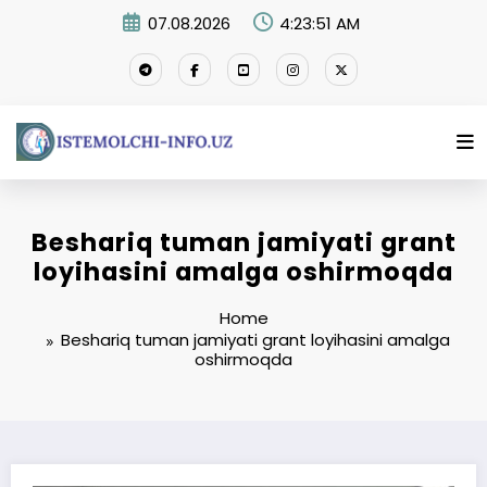
Skip
07.08.2026
4:23:52 AM
to
content
Beshariq tuman jamiyati grant
loyihasini amalga oshirmoqda
Home
Beshariq tuman jamiyati grant loyihasini amalga
oshirmoqda