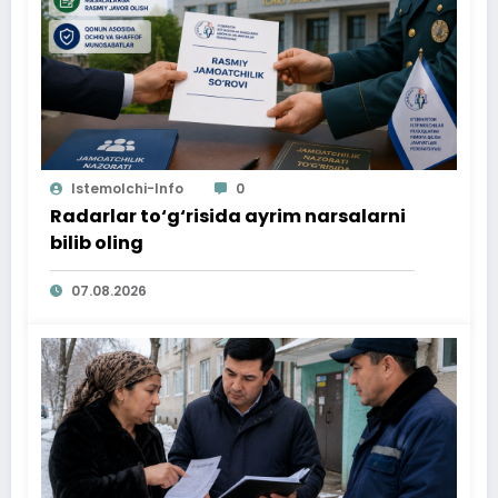
Istemolchi-Info
0
Radarlar to‘g‘risida ayrim narsalarni
bilib oling
07.08.2026