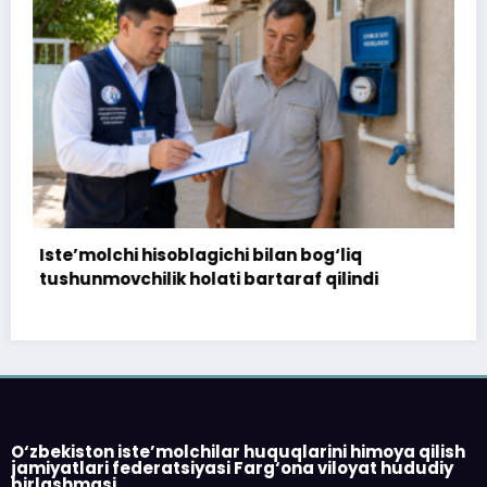
gichi bilan bog‘liq
172 million so‘m to‘lan
lati bartaraf qilindi
topshirilmadi…
O‘zbekiston iste’molchilar huquqlarini himoya qilish
jamiyatlari federatsiyasi Farg‘ona viloyat hududiy
birlashmasi