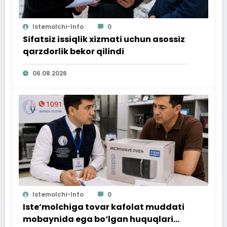
Istemolchi-Info
0
Sifatsiz issiqlik xizmati uchun asossiz
qarzdorlik bekor qilindi
06.08.2026
Istemolchi-Info
0
Iste’molchiga tovar kafolat muddati
mobaynida ega bo‘lgan huquqlari