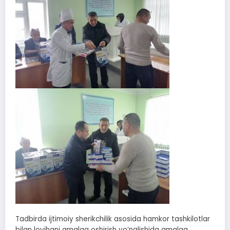
Tadbirda ijtimoiy sherikchilik asosida hamkor tashkilotlar
bilan loyihani amalga oshirish yo‘nalishida amalga