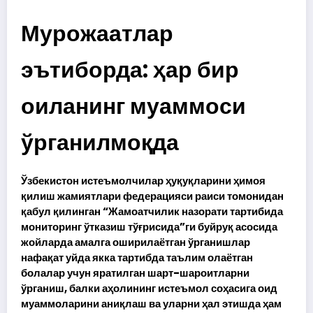
Мурожаатлар
эътиборда: ҳар бир
оиланинг муаммоси
ўрганилмоқда
Ўзбекистон истеъмолчилар ҳуқуқларини ҳимоя
қилиш жамиятлари федерацияси раиси томонидан
қабул қилинган “Жамоатчилик назорати тартибида
мониторинг ўтказиш тўғрисида”ги буйруқ асосида
жойларда амалга оширилаётган ўрганишлар
нафақат уйда якка тартибда таълим олаётган
болалар учун яратилган шарт-шароитларни
ўрганиш, балки аҳолининг истеъмол соҳасига оид
муаммоларини аниқлаш ва уларни ҳал этишда ҳам