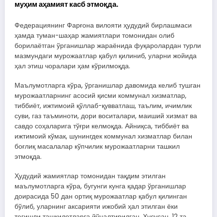
муҳим аҳамият касб этмоқда.
Федерациянинг Фарғона вилояти ҳудудий бирлашмаси
ҳамда туман-шаҳар жамиятлари томонидан олиб
борилаётган ўрганишлар жараёнида фуқаролардан турли
мазмундаги мурожаатлар қабул қилиниб, уларни жойида
ҳал этиш чоралари ҳам кўрилмоқда.
Маълумотларга кўра, ўрганишлар давомида келиб тушган
мурожаатларнинг асосий қисми коммунал хизматлар,
тиббиёт, ижтимоий қўллаб-қувватлаш, таълим, ичимлик
суви, газ таъминоти, дори воситалари, маиший хизмат ва
савдо соҳаларига тўғри келмоқда. Айниқса, тиббиёт ва
ижтимоий кўмак, шунингдек коммунал хизматлар билан
боғлиқ масалалар кўпчилик мурожаатларни ташкил
этмоқда.
Ҳудудий жамиятлар томонидан тақдим этилган
маълумотларга кўра, бугунги кунга қадар ўрганишлар
доирасида 50 дан ортиқ мурожаатлар қабул қилинган
бўлиб, уларнинг аксарияти ижобий ҳал этилган ёки
тегишли ташкилотларга йўналтирилган. Хусусан, 12 та