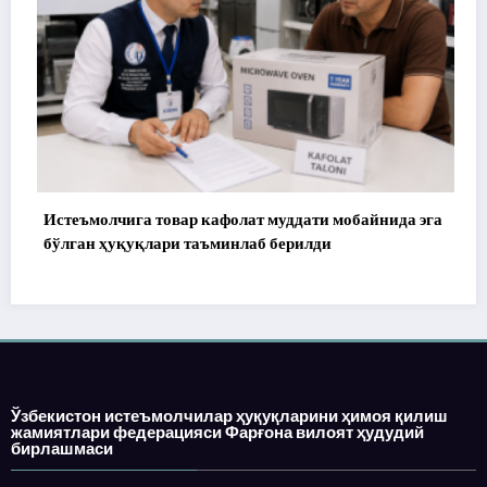
Истеъмолчига товар кафолат муддати мобайнида эга
бўлган ҳуқуқлари таъминлаб берилди
Ўзбекистон истеъмолчилар ҳуқуқларини ҳимоя қилиш
жамиятлари федерацияси Фарғона вилоят ҳудудий
бирлашмаси