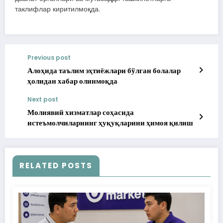
таклифлар киритилмоқда.
Previous post
Алоҳида таълим эҳтиёжлари бўлган болалар
ҳолидан хабар олинмоқда
Next post
Молиявий хизматлар соҳасида
истеъмолчиларнинг ҳуқуқларини ҳимоя қилиш
RELATED POSTS