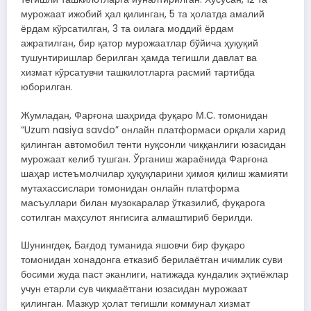
мурожаат ижобий ҳал қилинган, 5 та ҳолатда амалий
ёрдам кўрсатилган, 3 та оилага моддий ёрдам
ажратилган, бир қатор мурожаатлар бўйича ҳуқуқий
тушунтиришлар берилган ҳамда тегишли давлат ва
хизмат кўрсатувчи ташкилотларга расмий тартибда
юборилган.
Жумладан, Фарғона шаҳрида фуқаро М.С. томонидан
“Uzum nasiya savdo” онлайн платформаси орқали харид
қилинган автомобил тенти нуқсонли чиққанлиги юзасидан
мурожаат келиб тушган. Ўрганиш жараёнида Фарғона
шаҳар истеъмолчилар ҳуқуқларини ҳимоя қилиш жамияти
мутахассислари томонидан онлайн платформа
масъуллари билан музокаралар ўтказилиб, фуқарога
сотилган маҳсулот янгисига алмаштириб берилди.
Шунингдек, Бағдод туманида яшовчи бир фуқаро
томонидан хонадонга етказиб берилаётган ичимлик суви
босими жуда паст эканлиги, натижада кундалик эҳтиёжлар
учун етарли сув чиқмаётгани юзасидан мурожаат
қилинган. Мазкур ҳолат тегишли коммунал хизмат