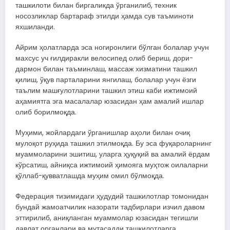
ташкилоти билан биргаликда ўрганилиб, техник
носозликлар бартараф этилди ҳамда сув таъминоти
яхшиланди.
Айрим ҳолатларда эса ногиронлиги бўлган болалар учун
махсус уч ғилдиракли велосипед олиб бериш, дори-
дармон билан таъминлаш, массаж хизматини ташкил
қилиш, ўқув парталарини янгилаш, болалар учун ёзги
таълим машғулотларини ташкил этиш каби ижтимоий
аҳамиятга эга масалалар юзасидан ҳам амалий ишлар
олиб борилмоқда.
Муҳими, жойлардаги ўрганишлар аҳоли билан очиқ
мулоқот руҳида ташкил этилмоқда. Бу эса фуқароларнинг
муаммоларини эшитиш, уларга ҳуқуқий ва амалий ёрдам
кўрсатиш, айниқса ижтимоий ҳимояга муҳтож оилаларни
қўллаб-қувватлашда муҳим омил бўлмоқда.
Федерация тизимидаги ҳудудий ташкилотлар томонидан
бундай жамоатчилик назорати тадбирлари изчил давом
эттирилиб, аниқланган муаммолар юзасидан тегишли
давлат органлари ва мутасадди ташкилотларга