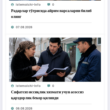
Istemolchi-Info
0
Радарлар тўғрисида айрим нарсаларни билиб
олинг
07.08.2026
Istemolchi-Info
0
Сифатсиз иссиқлик хизмати учун асоссиз
қарздорлик бекор қилинди
06.08.2026