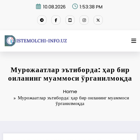
Skip
10.08.2026
1:53:39 PM
to
content
Мурожаатлар эътиборда: ҳар бир
оиланинг муаммоси ўрганилмоқда
Home
Мурожаатлар эътиборда: ҳар бир оиланинг муаммоси
ўрганилмоқда