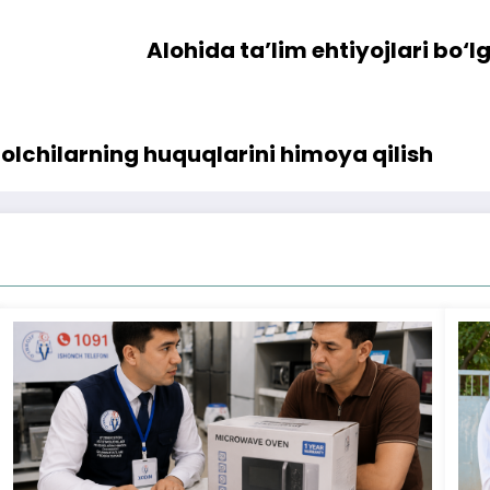
Alohida ta’lim ehtiyojlari bo‘
olchilarning huquqlarini himoya qilish