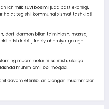
ichimlik suvi bosimi juda past ekanligi,
r holat tegishli kommunal xizmat tashkiloti
ish, dori-darmon bilan ta’minlash, massaj
ashkil etish kabi ijtimoiy ahamiyatga ega
rolarning muammolarini eshitish, ularga
atlashda muhim omil bo‘lmoqda.
zchil davom ettirilib, aniqlangan muammolar