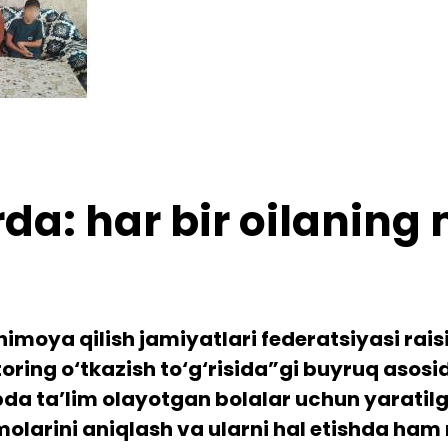
orda: har bir oilani
himoya qilish jamiyatlari federatsiyasi rai
oring o‘tkazish to‘g‘risida”gi buyruq asos
da ta’lim olayotgan bolalar uchun yaratilga
molarini aniqlash va ularni hal etishda h