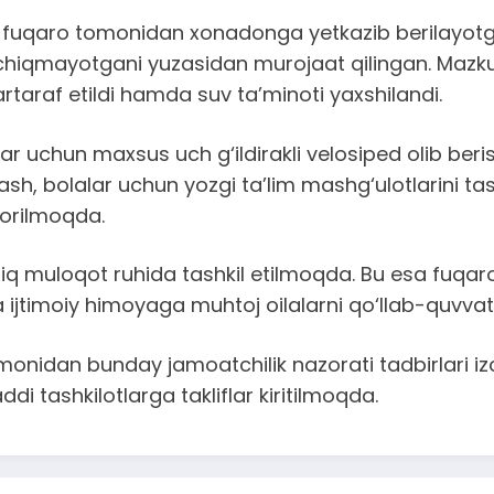
fuqaro tomonidan xonadonga yetkazib berilayotgan 
v chiqmayotgani yuzasidan murojaat qilingan. Mazku
bartaraf etildi hamda suv ta’minoti yaxshilandi.
lar uchun maxsus uch g‘ildirakli velosiped olib ber
gilash, bolalar uchun yozgi ta’lim mashg‘ulotlarini t
borilmoqda.
chiq muloqot ruhida tashkil etilmoqda. Bu esa fuqa
a ijtimoiy himoyaga muhtoj oilalarni qo‘llab-quvv
omonidan bunday jamoatchilik nazorati tadbirlari i
i tashkilotlarga takliflar kiritilmoqda.