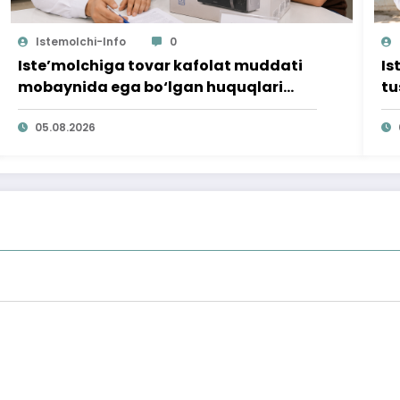
Istemolchi-Info
0
Iste’molchiga tovar kafolat muddati
Is
mobaynida ega bo‘lgan huquqlari
tu
ta’minlab berildi
qi
05.08.2026