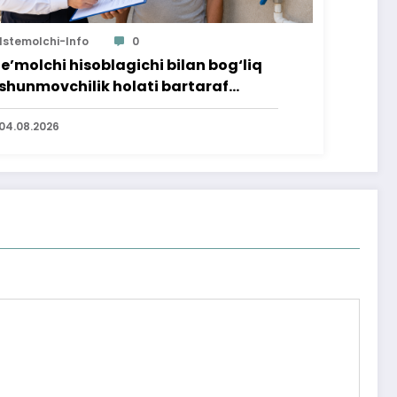
Istemolchi-Info
0
te’molchi hisoblagichi bilan bog‘liq
shunmovchilik holati bartaraf
lindi
04.08.2026