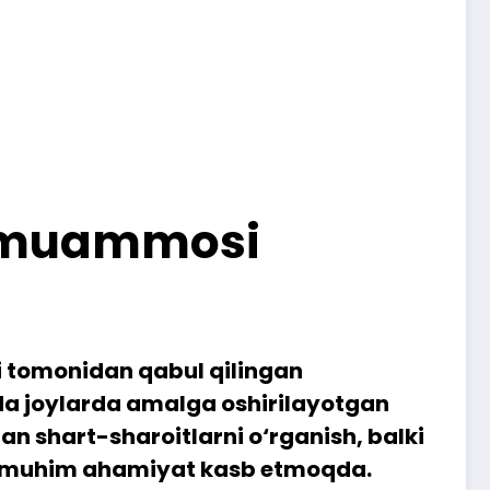
ng muammosi
si tomonidan qabul qilingan
ida joylarda amalga oshirilayotgan
n shart-sharoitlarni o‘rganish, balki
am muhim ahamiyat kasb etmoqda.