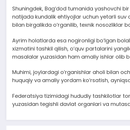
Shuningdek, Bag‘dod tumanida yashovchi bir 
natijada kundalik ehtiyojlar uchun yetarli su
bilan birgalikda o‘rganilib, texnik nosozliklar 
Ayrim holatlarda esa nogironligi bo‘lgan bola
xizmatini tashkil qilish, o‘quv partalarini yan
masalalar yuzasidan ham amaliy ishlar olib 
Muhimi, joylardagi o‘rganishlar aholi bilan o
huquqiy va amaliy yordam ko‘rsatish, ayniqs
Federatsiya tizimidagi hududiy tashkilotlar t
yuzasidan tegishli davlat organlari va mutasadd