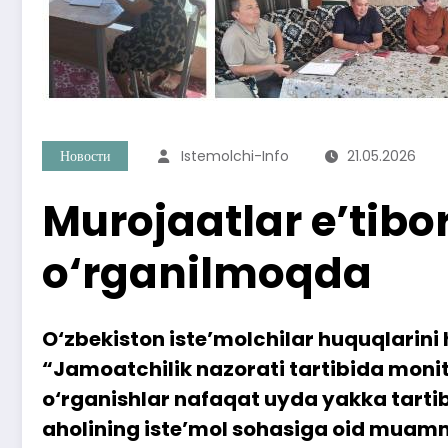
Новости
Istemolchi-Info
21.05.2026
Murojaatlar e’tib
o‘rganilmoqda
O‘zbekiston iste’molchilar huquqlarini 
“Jamoatchilik nazorati tartibida monit
o‘rganishlar nafaqat uyda yakka tartib
aholining iste’mol sohasiga oid muam