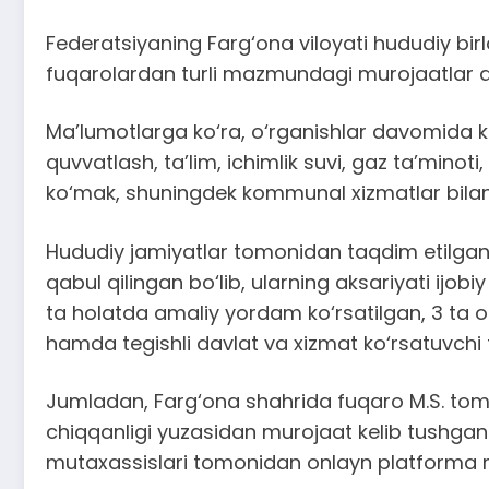
Federatsiyaning Farg‘ona viloyati hududiy b
fuqarolardan turli mazmundagi murojaatlar qab
Ma’lumotlarga ko‘ra, o‘rganishlar davomida ke
quvvatlash, ta’lim, ichimlik suvi, gaz ta’minoti
ko‘mak, shuningdek kommunal xizmatlar bilan 
Hududiy jamiyatlar tomonidan taqdim etilgan
qabul qilingan bo‘lib, ularning aksariyati ijobiy
ta holatda amaliy yordam ko‘rsatilgan, 3 ta o
hamda tegishli davlat va xizmat ko‘rsatuvchi 
Jumladan, Farg‘ona shahrida fuqaro M.S. tomo
chiqqanligi yuzasidan murojaat kelib tushgan.
mutaxassislari tomonidan onlayn platforma mas