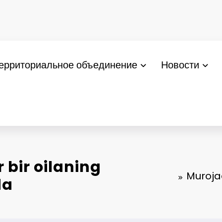
ерриториальное объединение
Новости
 bir oilaning
Muroja
da