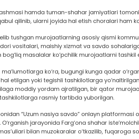
irlashmasi hamda tuman-shahar jamiyatlari tomonid
ul qilinib, ularni joyida hal etish choralari ham k
lib tushgan murojaatlarning asosiy qismi kommunal 
, dori vositalari, maishiy xizmat va savdo sohalarig
bog‘liq masalalar ko‘pchilik murojaatlarni tashki
 ma’lumotlarga ko‘ra, bugungi kunga qadar o‘rgani
 hal etilgan yoki tegishli tashkilotlarga yo‘naltirilga
ilaga moddiy yordam ajratilgan, bir qator murojaat
tashkilotlarga rasmiy tartibda yuborilgan.
nidan “Uzum nasiya savdo” onlayn platformasi orqa
 O‘rganish jarayonida Farg‘ona shahar iste’molchil
’ullari bilan muzokaralar o‘tkazilib, fuqaroga sot