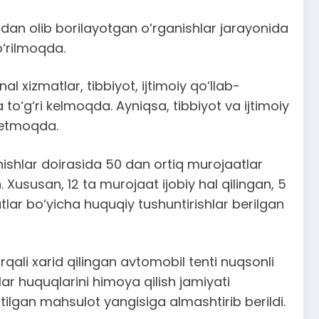
an olib borilayotgan o‘rganishlar jarayonida
o‘rilmoqda.
xizmatlar, tibbiyot, ijtimoiy qo‘llab-
a to‘g‘ri kelmoqda. Ayniqsa, tibbiyot va ijtimoiy
l etmoqda.
shlar doirasida 50 dan ortiq murojaatlar
n. Xususan, 12 ta murojaat ijobiy hal qilingan, 5
lar bo‘yicha huquqiy tushuntirishlar berilgan
li xarid qilingan avtomobil tenti nuqsonli
ar huquqlarini himoya qilish jamiyati
ilgan mahsulot yangisiga almashtirib berildi.