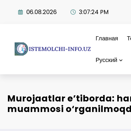
Перейти
к
06.08.2026
3:07:25 PM
содержимому
Главная
Т
Русский
Murojaatlar e’tiborda: har
muammosi o‘rganilmoq