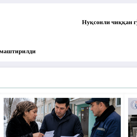
Нуқсонли чиққан 
лмаштирилди