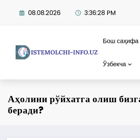
Skip
to
08.08.2026
3:36:28 PM
content
Бош саҳифа
Ўзбекча
Аҳолини рўйхатга олиш бизг
беради?