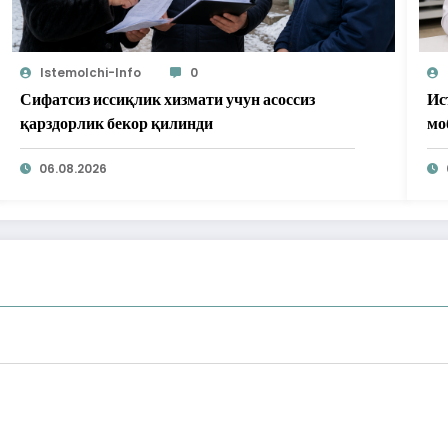
Istemolchi-Info
0
Сифатсиз иссиқлик хизмати учун асоссиз
Ис
қарздорлик бекор қилинди
мо
бе
06.08.2026