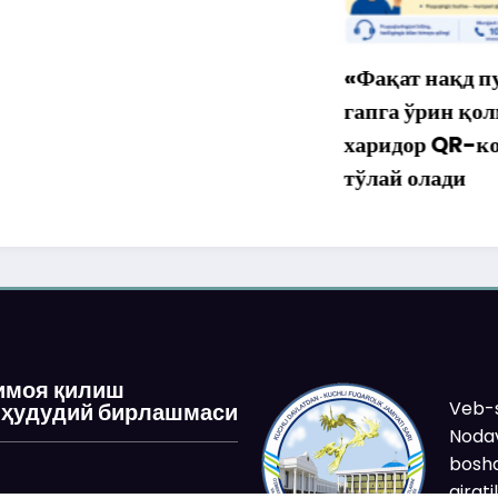
«Фақат нақд пул» дег
гапга ўрин қолмаяпти
харидор QR-код орқа
тўлай олади
имоя қилиш
Veb-s
 ҳудудий бирлашмаси
Nodav
boshq
ajrat