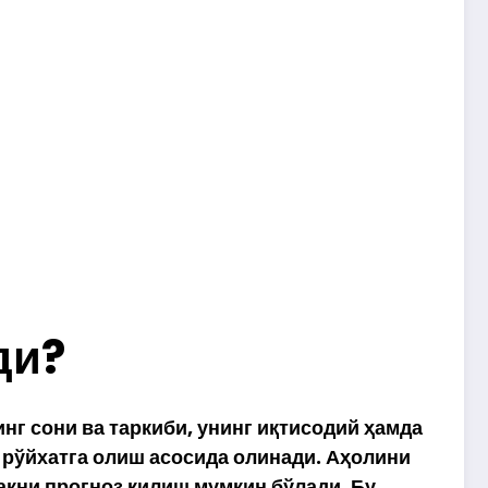
ди?
нг сони ва таркиби, унинг иқтисодий ҳамда
 рўйхатга олиш асосида олинади. Аҳолини
акни прогноз қилиш мумкин бўлади. Бу