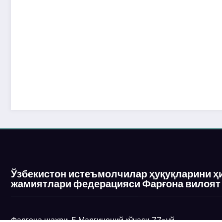
Ўзбекистон истеъмолчилар ҳуқуқларини ҳ
жамиятлари федерацияси Фарғона вилоят
Фарғона шаҳри, Б.Марғиноний кўчаси 77-уй