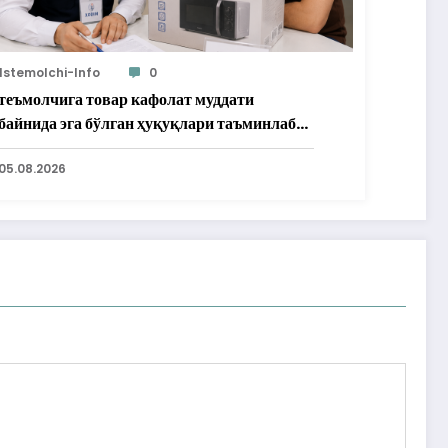
Istemolchi-Info
0
теъмолчига товар кафолат муддати
байнида эга бўлган ҳуқуқлари таъминлаб
рилди
05.08.2026