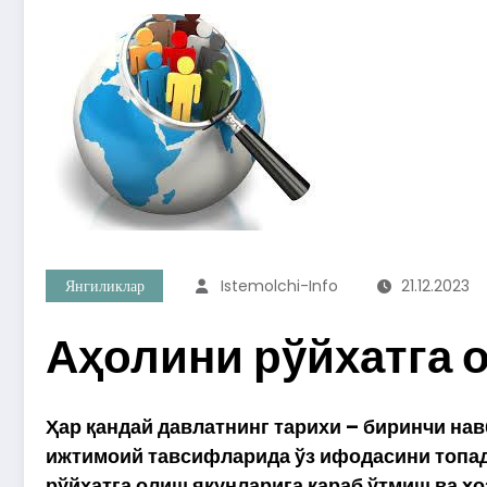
Янгиликлар
Istemolchi-Info
21.12.2023
Аҳолини рўйхатга 
Ҳар қандай давлатнинг тарихи – биринчи нав
ижтимоий тавсифларида ўз ифодасини топади
рўйхатга олиш якунларига қараб ўтмиш ва ҳ