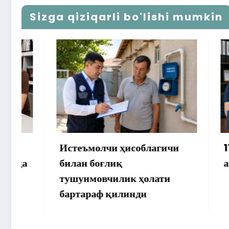
Sizga qiziqarli bo'lishi mumkin
Истеъмолчи ҳисоблагичи
172 мил
билан боғлиқ
аммо уй
тушунмовчилик ҳолати
бартараф қилинди