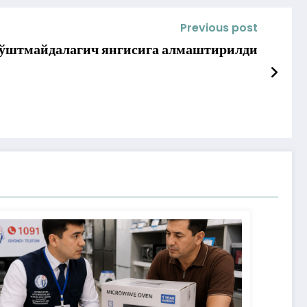
Previous post
гўштмайдалагич янгисига алмаштирилди