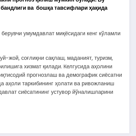
, бандлиги ва бошқа тавсифлари ҳақида
 берувчи умумдавлат миқёсидаги кенг кўламли
й-жой, соғлиқни сақлаш, маданият, туризм,
илишига хизмат қилади. Келгусида аҳолини
иқтисодий прогнозлаш ва демографик сиёсатни
да аҳоли таркибининг ҳолати ва ривожланиш
давлат сиёсатининг устувор йўналишларини