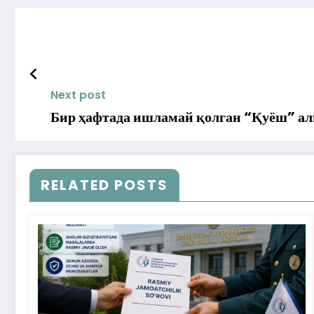
Next post
Бир ҳафтада ишламай қолган “Қуёш” а
RELATED POSTS