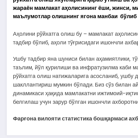
жараён мамлакат аҳолисининг ёши, жинси, м
маълумотлар олишнинг ягона манбаи бўлиб 
Аҳолини рўйхатга олиш бу – мамлакат аҳолиси
тадбир бўлиб, аҳоли тўғрисидаги ишончли ахба
Ушбу тадбир яна шуниси билан аҳамиятлики, тў
таълим, йўл қурилиши ва инфратузилма каби м
рўйхатга олиш натижаларига асосланиб, ушбу 
шакллантириш мумкин бўлади. Биз сўз билан ай
динамикаси ҳақида мамлакатни ижтимоий-иқти
белгилаш учун зарур бўлган ишончли ахборотни
Фарғона вилояти статистика бошқармаси ахб