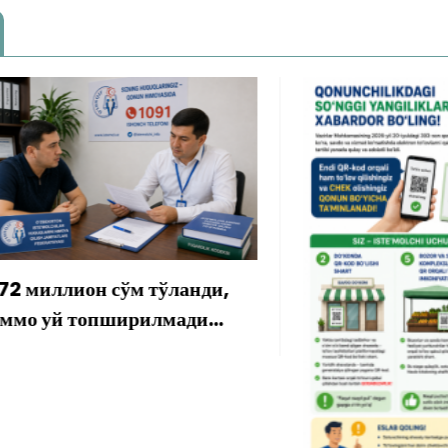
лион сўм тўланди,
 топширилмади…