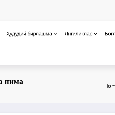
Ҳудудий бирлашма
Янгиликлар
Боғ
а нима
Ho