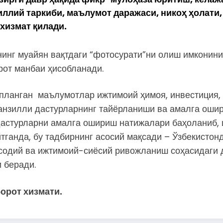
иллий таркиби, маълумот даражаси, никоҳ ҳолати
хизмат қилади.
нинг муайян вақтдаги “фотосурати”ни олиш имконини
рот манбаи ҳисобланади.
планган маълумотлар ижтимоий ҳимоя, инвестиция, у
анзилли дастурларнинг тайёрланиши ва амалга ошир
дастурларни амалга ошириш натижалари баҳоланиб, 
тганда, бу тадбирнинг асосий мақсади – Ўзбекистон
содий ва ижтимоий-сиёсий ривожланиш соҳасидаги 
 беради.
орот хизмати.