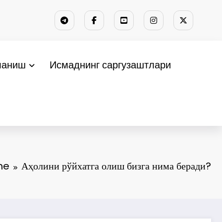
ланиш
Исмаднинг саргузаштлари
me
Аҳолини рўйхатга олиш бизга нима беради?