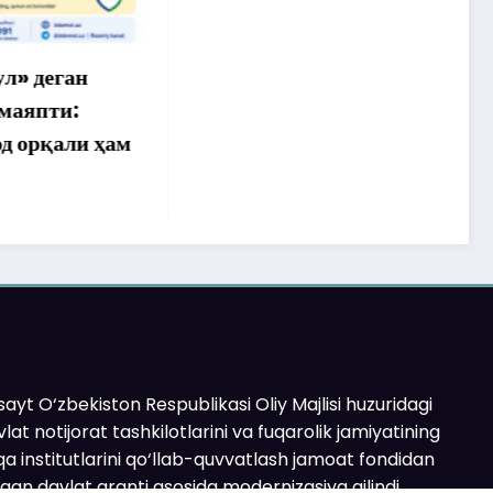
ан
:
ли ҳам
ayt O‘zbekiston Respublikasi Oliy Majlisi huzuridagi
lat notijorat tashkilotlarini va fuqarolik jamiyatining
a institutlarini qo‘llab-quvvatlash jamoat fondidan
ilgan davlat granti asosida modernizasiya qilindi.