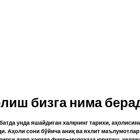
олиш бизга нима бера
батда унда яшайдиган халқнинг тарихи, аҳолисини
. Аҳоли сони бўйича аниқ ва яхлит маълумотлар
озирги давр ҳақида фикр-мулоҳаза юритиш, келаж