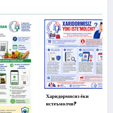
Х
м
ў
а
Харидормисиз ёки
истеъмолчи?