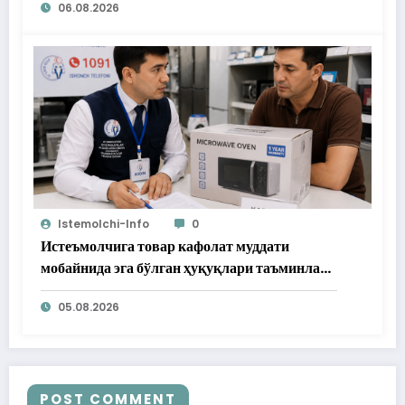
06.08.2026
Istemolchi-Info
0
Истеъмолчига товар кафолат муддати
мобайнида эга бўлган ҳуқуқлари таъминлаб
берилди
05.08.2026
POST COMMENT