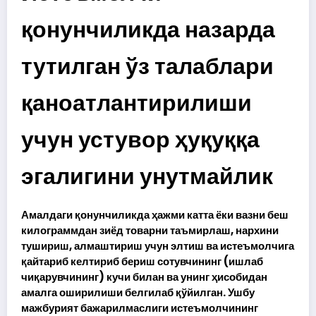
қонунчиликда назарда
тутилган ўз талаблари
қаноатлантирилиши
учун устувор ҳуқуққа
эгалигини унутмайлик
Амалдаги қонунчиликда ҳажми катта ёки вазни беш
килограммдан зиёд товарни таъмирлаш, нархини
тушириш, алмаштириш учун элтиш ва истеъмолчига
қайтариб келтириб бериш сотувчининг (ишлаб
чиқарувчининг) кучи билан ва унинг ҳисобидан
амалга оширилиши белгилаб қўйилган. Ушбу
мажбурият бажарилмаслиги истеъмолчининг