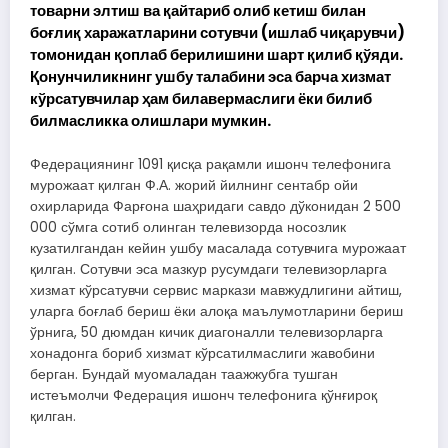
товарни элтиш ва қайтариб олиб кетиш билан
боғлиқ харажатларини сотувчи (ишлаб чиқарувчи)
томонидан қоплаб берилишини шарт қилиб қўяди.
Қонунчиликнинг ушбу талабини эса барча хизмат
кўрсатувчилар ҳам билавермаслиги ёки билиб
билмасликка олишлари мумкин.
Федерациянинг 1091 қисқа рақамли ишонч телефонига
мурожаат қилган Ф.А. жорий йилнинг сентабр ойи
охирларида Фарғона шаҳридаги савдо дўконидан 2 500
000 сўмга сотиб олинган телевизорда носозлик
кузатилгандан кейин ушбу масалада сотувчига мурожаат
қилган. Сотувчи эса мазкур русумдаги телевизорларга
хизмат кўрсатувчи сервис маркази мавжудлигини айтиш,
уларга боғлаб бериш ёки алоқа маълумотларини бериш
ўрнига, 50 дюмдан кичик диагоналли телевизорларга
хонадонга бориб хизмат кўрсатилмаслиги жавобини
берган. Бундай муомаладан таажжубга тушган
истеъмолчи Федерация ишонч телефонига қўнғироқ
қилган.