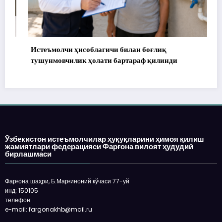
Истеъмолчи ҳисоблагичи билан боғлиқ
тушунмовчилик ҳолати бартараф қилинди
Ўзбекистон истеъмолчилар ҳуқуқларини ҳимоя қилиш
жамиятлари федерацияси Фарғона вилоят ҳудудий
бирлашмаси
Фарғона шаҳри, Б.Марғиноний кўчаси 77-уй
инд: 150105
телефон:
e-mail: fargonakhb@mail.ru