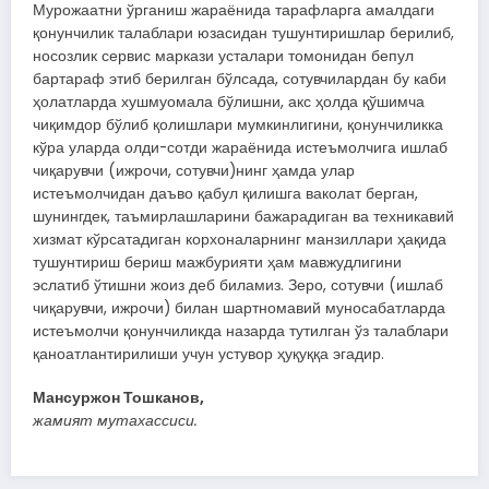
Мурожаатни ўрганиш жараёнида тарафларга амалдаги
қонунчилик талаблари юзасидан тушунтиришлар берилиб,
носозлик сервис маркази усталари томонидан бепул
бартараф этиб берилган бўлсада, сотувчилардан бу каби
ҳолатларда хушмуомала бўлишни, акс ҳолда қўшимча
чиқимдор бўлиб қолишлари мумкинлигини, қонунчиликка
кўра уларда олди-сотди жараёнида истеъмолчига ишлаб
чиқарувчи (ижрочи, сотувчи)нинг ҳамда улар
истеъмолчидан даъво қабул қилишга ваколат берган,
шунингдек, таъмирлашларини бажарадиган ва техникавий
хизмат кўрсатадиган корхоналарнинг манзиллари ҳақида
тушунтириш бериш мажбурияти ҳам мавжудлигини
эслатиб ўтишни жоиз деб биламиз. Зеро, сотувчи (ишлаб
чиқарувчи, ижрочи) билан шартномавий муносабатларда
истеъмолчи қонунчиликда назарда тутилган ўз талаблари
қаноатлантирилиши учун устувор ҳуқуққа эгадир.
Мансуржон Тошканов,
жамият мутахассиси.