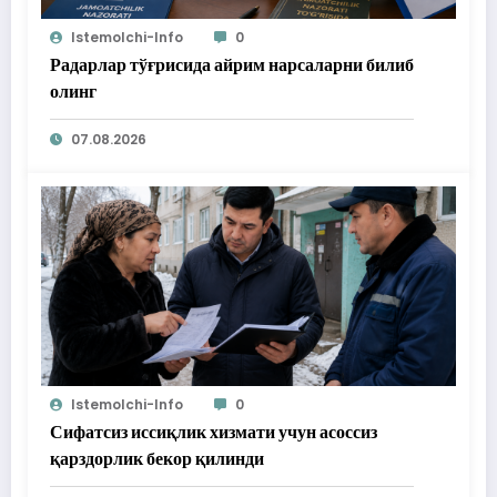
Istemolchi-Info
0
Радарлар тўғрисида айрим нарсаларни билиб
олинг
07.08.2026
Istemolchi-Info
0
Сифатсиз иссиқлик хизмати учун асоссиз
қарздорлик бекор қилинди