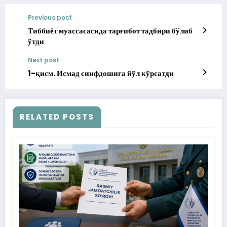
Previous post
Тиббиёт муассасасида тарғибот тадбири бўлиб
ўтди
Next post
1-қисм. Исмад синфдошига йўл кўрсатди
RELATED POSTS