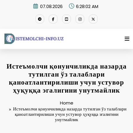
Skip
07.08.2026
6:28:02 AM
to
content
Истеъмолчи қонунчиликда назарда
тутилган ўз талаблари
қаноатлантирилиши учун устувор
ҳуқуққа эгалигини унутмайлик
Home
Истеъмолчи қонунчиликда назарда тутилган ўз талаблари
қаноатлантирилиши учун устувор ҳуқуққа эгалигини
унутмайлик