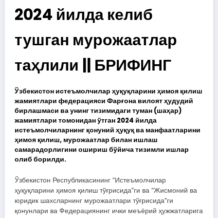
2024 йилда келиб
тушган мурожаатлар
таҳлили || БРИФИНГ
Ўзбекистон истеъмолчилар ҳуқуқларини ҳимоя қилиш
жамиятлари федерацияси Фарғона вилоят ҳудудий
бирлашмаси ва унинг тизимидаги туман (шаҳар)
жамиятлари томонидан ўтган 2024 йилда
истеъмолчиларнинг қонуний ҳуқуқ ва манфаатларини
ҳимоя қилиш, мурожаатлар билан ишлаш
самарадорлигини ошириш бўйича тизимли ишлар
олиб борилди.
Ўзбекистон Республикасининг “Истеъмолчилар
ҳуқуқларини ҳимоя қилиш тўғрисида”ги ва “Жисмоний ва
юридик шахсларнинг мурожаатлари тўғрисида”ги
қонунлари ва Федерациянинг ички меъёрий ҳужжатларига