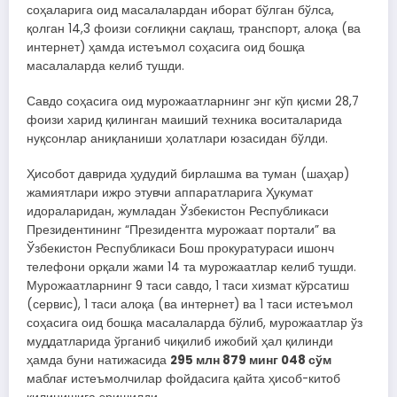
соҳаларига оид масалалардан иборат бўлган бўлса,
қолган 14,3 фоизи соғлиқни сақлаш, транспорт, алоқа (ва
интернет) ҳамда истеъмол соҳасига оид бошқа
масалаларда келиб тушди.
Савдо соҳасига оид мурожаатларнинг энг кўп қисми 28,7
фоизи харид қилинган маиший техника воситаларида
нуқсонлар аниқланиши ҳолатлари юзасидан бўлди.
Ҳисобот даврида ҳудудий бирлашма ва туман (шаҳар)
жамиятлари ижро этувчи аппаратларига Ҳукумат
идораларидан, жумладан Ўзбекистон Республикаси
Президентининг “Президентга мурожаат портали” ва
Ўзбекистон Республикаси Бош прокуратураси ишонч
телефони орқали жами 14 та мурожаатлар келиб тушди.
Мурожаатларнинг 9 таси савдо, 1 таси хизмат кўрсатиш
(сервис), 1 таси алоқа (ва интернет) ва 1 таси истеъмол
соҳасига оид бошқа масалаларда бўлиб, мурожаатлар ўз
муддатларида ўрганиб чиқилиб ижобий ҳал қилинди
ҳамда буни натижасида
295 млн 879 минг 048 сўм
маблағ истеъмолчилар фойдасига қайта ҳисоб-китоб