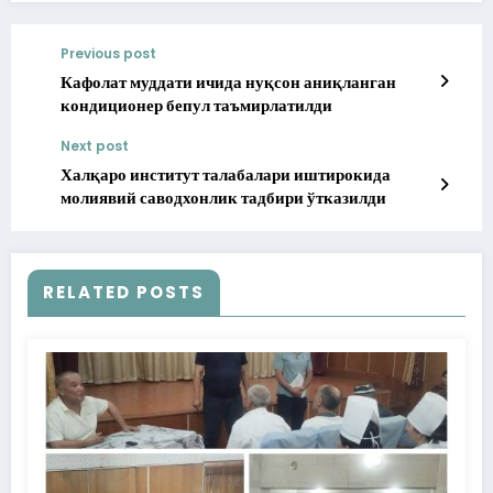
Previous post
Кафолат муддати ичида нуқсон аниқланган
кондиционер бепул таъмирлатилди
Next post
Халқаро институт талабалари иштирокида
молиявий саводхонлик тадбири ўтказилди
RELATED POSTS