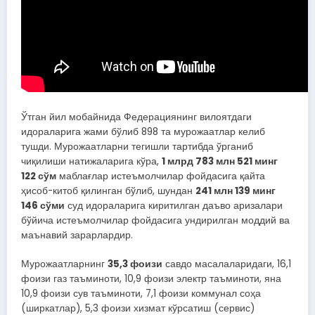
Ўтган йил мобайнида Федерациянинг вилоятдаги
идораларига жами бўлиб 898 та мурожаатлар келиб
тушди. Мурожаатларни тегишли тартибда ўрганиб
чиқилиши натижаларига кўра,
1 млрд 783 млн 521 минг
122 сўм
маблағлар истеъмолчилар фойдасига қайта
ҳисоб-китоб қилинган бўлиб, шундан
241 млн 139 минг
146 сўми
суд идораларига киритилган даъво аризалари
бўйича истеъмолчилар фойдасига ундирилган моддий ва
маънавий зарарлардир.
Мурожаатларнинг
35,3 фоизи
савдо масалаларидаги, 16,1
фоизи газ таъминоти, 10,9 фоизи электр таъминоти, яна
10,9 фоизи сув таъминоти, 7,1 фоизи коммунал соҳа
(ширкатлар), 5,3 фоизи хизмат кўрсатиш (сервис)