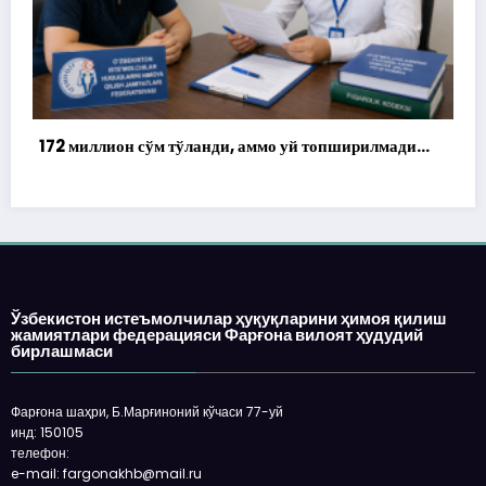
илмади…