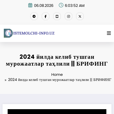
Skip
06.08.2026
6:03:53 AM
to
content
2024 йилда келиб тушган
мурожаатлар таҳлили || БРИФИНГ
Home
2024 йилда келиб тушган мурожаатлар таҳлили || БРИФИНГ