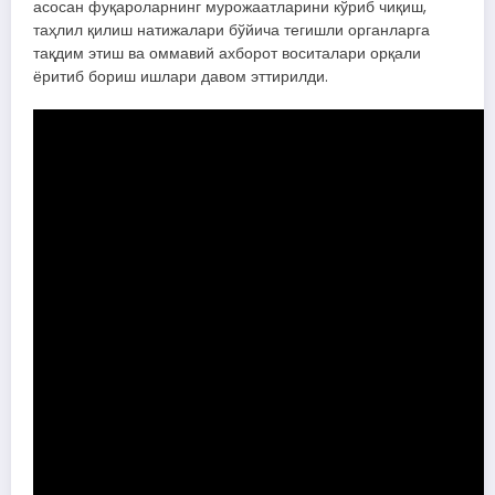
асосан фуқароларнинг мурожаатларини кўриб чиқиш,
таҳлил қилиш натижалари бўйича тегишли органларга
тақдим этиш ва оммавий ахборот воситалари орқали
ёритиб бориш ишлари давом эттирилди.