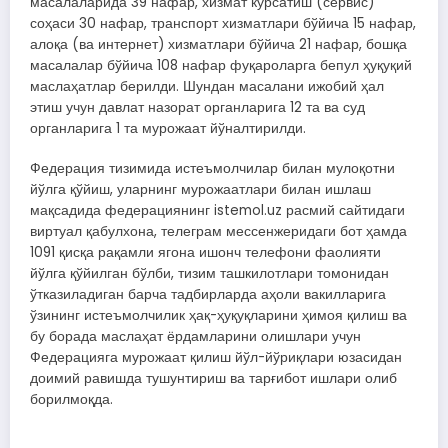
масалаларида 39 нафар, хизмат кўрсатиш (сервис)
соҳаси 30 нафар, транспорт хизматлари бўйича 15 нафар,
алоқа (ва интернет) хизматлари бўйича 21 нафар, бошқа
масалалар бўйича 108 нафар фуқароларга бепул ҳуқуқий
маслаҳатлар берилди. Шундан масалани ижобий ҳал
этиш учун давлат назорат органларига 12 та ва суд
органларига 1 та мурожаат йўналтирилди.
Федерация тизимида истеъмолчилар билан мулоқотни
йўлга қўйиш, уларнинг мурожаатлари билан ишлаш
мақсадида федерациянинг istemol.uz расмий сайтидаги
виртуал қабулхона, телеграм мессенжеридаги бот ҳамда
1091 қисқа рақамли ягона ишонч телефони фаолияти
йўлга қўйилган бўлби, тизим ташкилотлари томонидан
ўтказиладиган барча тадбирларда аҳоли вакилларига
ўзининг истеъмолчилик ҳақ-ҳуқуқларини ҳимоя қилиш ва
бу борада маслаҳат ёрдамларини олишлари учун
Федерацияга мурожаат қилиш йўл-йўриқлари юзасидан
доимий равишда тушунтириш ва тарғибот ишлари олиб
борилмоқда.