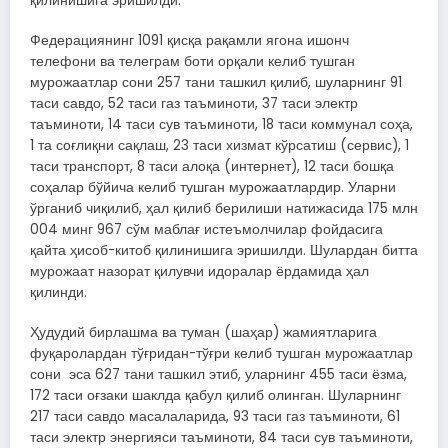
қилинишига эришилди.
Федерациянинг 1091 қисқа рақамли ягона ишонч
телефони ва телеграм боти орқали келиб тушган
мурожаатлар сони 257 тани ташкил қилиб, шуларнинг 91
таси савдо, 52 таси газ таъминоти, 37 таси электр
таъминоти, 14 таси сув таъминоти, 18 таси коммунал соҳа,
1 та соғлиқни сақлаш, 23 таси хизмат кўрсатиш (сервис), 1
таси транспорт, 8 таси алоқа (интернет), 12 таси бошқа
соҳалар бўйича келиб тушган мурожаатлардир. Уларни
ўрганиб чиқилиб, ҳал қилиб берилиши натижасида 175 млн
004 минг 967 сўм маблағ истеъмолчилар фойдасига
қайта ҳисоб-китоб қилинишига эришилди. Шулардан битта
мурожаат назорат қилувчи идоралар ёрдамида ҳал
қилинди.
Ҳудудий бирлашма ва туман (шаҳар) жамиятларига
фуқаролардан тўғридан-тўғри келиб тушган мурожаатлар
сони эса 627 тани ташкил этиб, уларнинг 455 таси ёзма,
172 таси оғзаки шаклда қабул қилиб олинган. Шуларнинг
217 таси савдо масалаларида, 93 таси газ таъминоти, 61
таси электр энергияси таъминоти, 84 таси сув таъминоти,