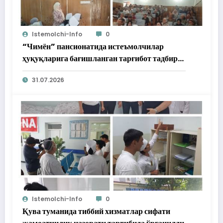
Istemolchi-Info
0
“Чимён” пансионатида истеъмолчилар
ҳуқуқларига бағишланган тарғибот тадбири
ўтказилди
31.07.2026
Istemolchi-Info
0
Қува туманида тиббий хизматлар сифати