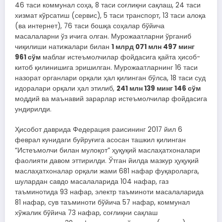
46 таси коммунал соҳа, 8 таси соғлиқни сақлаш, 24 таси
хизмат кўрсатиш (сервис), 5 таси транспорт, 13 таси алоқа
(ва интернет), 76 таси бошқа соҳалар бўйича
масалаларни ўз ичига олган. Мурожаатларни ўрганиб
чиқилиши натижалари билан
1 млрд 071 млн 497 минг
961 сўм
маблағ истеъмолчилар фойдасига қайта ҳисоб-
китоб қилинишига эришилган. Мурожаатларнинг 16 таси
назорат органлари орқали ҳал қилинган бўлса, 18 таси суд
идоралари орқали ҳал этилиб,
241 млн 139 минг 146 сўм
моддий ва маънавий зарарлар истеъмолчилар фойдасига
ундирилди.
Ҳисобот даврида Федерация раисининг 2017 йил 6
феврал кунидаги буйруғига асосан ташкил қилинган
“Истеъмолчи билан мулоқот” ҳуқуқий маслаҳатхоналари
фаолияти давом эттирилди. Ўтган йилда мазкур ҳуқуқий
маслаҳатхоналар орқали жами 681 нафар фуқароларга,
шулардан савдо масалаларида 104 нафар, газ
таъминотида 93 нафар, электр таъминоти масалаларида
81 нафар, сув таъминоти бўйича 57 нафар, коммунал
хўжалик бўйича 73 нафар, соғлиқни сақлаш