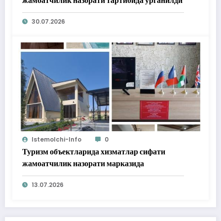
жамоатчилик назорати тартибида ўрганилди
30.07.2026
Istemolchi-Info
0
Туризм объектларида хизматлар сифати
жамоатчилик назорати марказида
13.07.2026