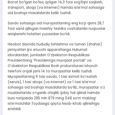
iborat bo‘lgan bo‘lsa, qolgan 14,3 foizi sog‘liqni saqlash,
transport, aloqa (va internet) hamda iste’mol sohasiga
oid boshqa masalalarda kelib tushdi.
Savdo sohasiga oid murojaatlarning eng ko‘p qismi 28,7
foizi xarid qilingan maishiy texnika vositalarida nuqsonlar
aniqlanishi holatlari yuzasidan bo‘ldi.
Hisobot davrida hududiy birlashma va tuman (shahar)
jamiyatlari ijro etuvchi apparatlariga Hukumat
idoralaridan, jumladan O‘zbekiston Respublikasi
Prezidentining “Prezidentga murojaat portali” va
O‘zbekiston Respublikasi Bosh prokuraturasi ishonch
telefoni orqali jami 14 ta murojaatlar kelib tushdi.
Murojaatlarning 9 tasi savdo, 1 tasi xizmat ko‘rsatish
(servis), 1 tasi aloqa (va internet) va 1 tasi iste’mol
sohasiga oid boshqa masalalarda bo‘lib, murojaatlar o‘z
muddatlarida o‘rganib chiqilib ijobiy hal qilindi hamda
buni natijasida 295 mln 879 ming 048 so‘m mablag‘
iste’molchilar foydasiga qayta hisob-kitob qilinishiga
erishildi.