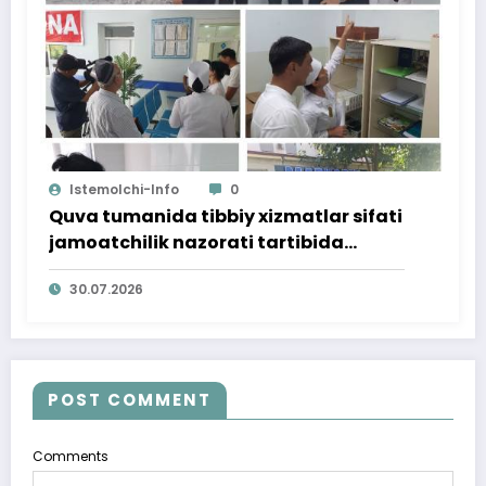
Istemolchi-Info
0
Quva tumanida tibbiy xizmatlar sifati
jamoatchilik nazorati tartibida
o‘rganildi
30.07.2026
POST COMMENT
Comments