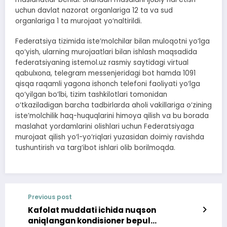
uchun davlat nazorat organlariga 12 ta va sud
organlariga 1 ta murojaat yo‘naltirildi.
Federatsiya tizimida iste’molchilar bilan muloqotni yo‘lga
qo‘yish, ularning murojaatlari bilan ishlash maqsadida
federatsiyaning istemol.uz rasmiy saytidagi virtual
qabulxona, telegram messenjeridagi bot hamda 1091
qisqa raqamli yagona ishonch telefoni faoliyati yo‘lga
qo‘yilgan bo‘lbi, tizim tashkilotlari tomonidan
o‘tkaziladigan barcha tadbirlarda aholi vakillariga o‘zining
iste’molchilik haq-huquqlarini himoya qilish va bu borada
maslahat yordamlarini olishlari uchun Federatsiyaga
murojaat qilish yo‘l-yo‘riqlari yuzasidan doimiy ravishda
tushuntirish va targ‘ibot ishlari olib borilmoqda.
Previous post
Kafolat muddati ichida nuqson
aniqlangan kondisioner bepul