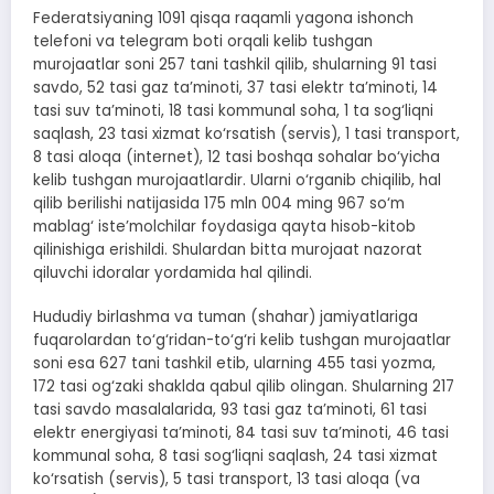
Federatsiyaning 1091 qisqa raqamli yagona ishonch
telefoni va telegram boti orqali kelib tushgan
murojaatlar soni 257 tani tashkil qilib, shularning 91 tasi
savdo, 52 tasi gaz ta’minoti, 37 tasi elektr ta’minoti, 14
tasi suv ta’minoti, 18 tasi kommunal soha, 1 ta sog‘liqni
saqlash, 23 tasi xizmat ko‘rsatish (servis), 1 tasi transport,
8 tasi aloqa (internet), 12 tasi boshqa sohalar bo‘yicha
kelib tushgan murojaatlardir. Ularni o‘rganib chiqilib, hal
qilib berilishi natijasida 175 mln 004 ming 967 so‘m
mablag‘ iste’molchilar foydasiga qayta hisob-kitob
qilinishiga erishildi. Shulardan bitta murojaat nazorat
qiluvchi idoralar yordamida hal qilindi.
Hududiy birlashma va tuman (shahar) jamiyatlariga
fuqarolardan to‘g‘ridan-to‘g‘ri kelib tushgan murojaatlar
soni esa 627 tani tashkil etib, ularning 455 tasi yozma,
172 tasi og‘zaki shaklda qabul qilib olingan. Shularning 217
tasi savdo masalalarida, 93 tasi gaz ta’minoti, 61 tasi
elektr energiyasi ta’minoti, 84 tasi suv ta’minoti, 46 tasi
kommunal soha, 8 tasi sog‘liqni saqlash, 24 tasi xizmat
ko‘rsatish (servis), 5 tasi transport, 13 tasi aloqa (va