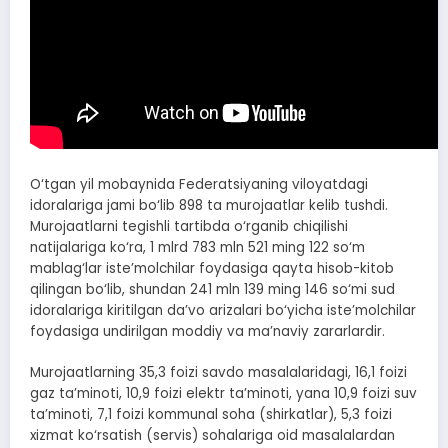
O‘tgan yil mobaynida Federatsiyaning viloyatdagi
idoralariga jami bo‘lib 898 ta murojaatlar kelib tushdi.
Murojaatlarni tegishli tartibda o‘rganib chiqilishi
natijalariga ko‘ra, 1 mlrd 783 mln 521 ming 122 so‘m
mablag‘lar iste’molchilar foydasiga qayta hisob-kitob
qilingan bo‘lib, shundan 241 mln 139 ming 146 so‘mi sud
idoralariga kiritilgan da’vo arizalari bo‘yicha iste’molchilar
foydasiga undirilgan moddiy va ma’naviy zararlardir.
Murojaatlarning 35,3 foizi savdo masalalaridagi, 16,1 foizi
gaz ta’minoti, 10,9 foizi elektr ta’minoti, yana 10,9 foizi suv
ta’minoti, 7,1 foizi kommunal soha (shirkatlar), 5,3 foizi
xizmat ko‘rsatish (servis) sohalariga oid masalalardan