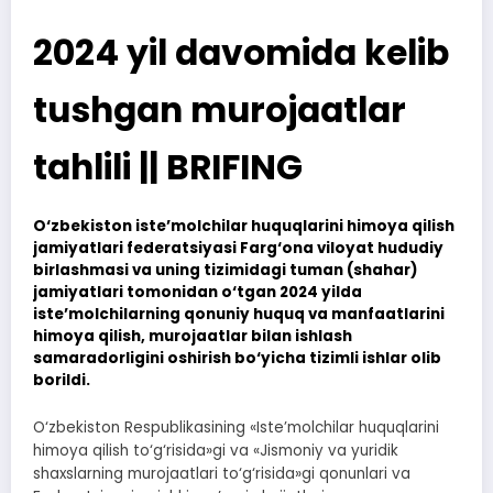
2024 yil davomida kelib
tushgan murojaatlar
tahlili || BRIFING
O‘zbekiston iste’molchilar huquqlarini himoya qilish
jamiyatlari federatsiyasi Farg‘ona viloyat hududiy
birlashmasi va uning tizimidagi tuman (shahar)
jamiyatlari tomonidan o‘tgan 2024 yilda
iste’molchilarning qonuniy huquq va manfaatlarini
himoya qilish, murojaatlar bilan ishlash
samaradorligini oshirish bo‘yicha tizimli ishlar olib
borildi.
O‘zbekiston Respublikasining «Iste’molchilar huquqlarini
himoya qilish to‘g‘risida»gi va «Jismoniy va yuridik
shaxslarning murojaatlari to‘g‘risida»gi qonunlari va