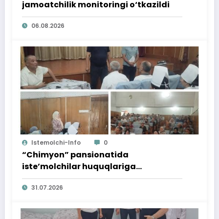
jamoatchilik monitoringi o‘tkazildi
06.08.2026
Istemolchi-Info
0
“Chimyon” pansionatida
iste’molchilar huquqlariga
bag‘ishlangan targ‘ibot tadbiri
31.07.2026
o‘tkazildi