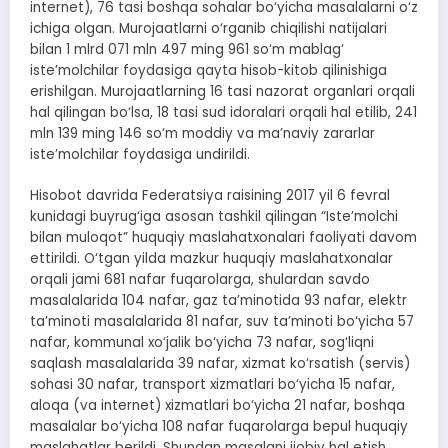
internet), 76 tasi boshqa sohalar bo‘yicha masalalarni o‘z
ichiga olgan. Murojaatlarni o‘rganib chiqilishi natijalari
bilan 1 mlrd 071 mln 497 ming 961 so‘m mablag‘
iste’molchilar foydasiga qayta hisob-kitob qilinishiga
erishilgan. Murojaatlarning 16 tasi nazorat organlari orqali
hal qilingan bo‘lsa, 18 tasi sud idoralari orqali hal etilib, 241
mln 139 ming 146 so‘m moddiy va ma’naviy zararlar
iste’molchilar foydasiga undirildi.
Hisobot davrida Federatsiya raisining 2017 yil 6 fevral
kunidagi buyrug‘iga asosan tashkil qilingan “Iste’molchi
bilan muloqot” huquqiy maslahatxonalari faoliyati davom
ettirildi. O‘tgan yilda mazkur huquqiy maslahatxonalar
orqali jami 681 nafar fuqarolarga, shulardan savdo
masalalarida 104 nafar, gaz ta’minotida 93 nafar, elektr
ta’minoti masalalarida 81 nafar, suv ta’minoti bo‘yicha 57
nafar, kommunal xo‘jalik bo‘yicha 73 nafar, sog‘liqni
saqlash masalalarida 39 nafar, xizmat ko‘rsatish (servis)
sohasi 30 nafar, transport xizmatlari bo‘yicha 15 nafar,
aloqa (va internet) xizmatlari bo‘yicha 21 nafar, boshqa
masalalar bo‘yicha 108 nafar fuqarolarga bepul huquqiy
maslahatlar berildi. Shundan masalani ijobiy hal etish