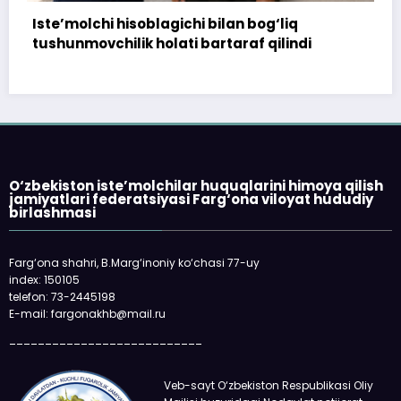
‘liq
172 million so‘m to‘landi, ammo uy
ilindi
topshirilmadi…
O‘zbekiston iste’molchilar huquqlarini himoya qilish
jamiyatlari federatsiyasi Farg‘ona viloyat hududiy
birlashmasi
Farg‘ona shahri, B.Marg‘inoniy ko‘chasi 77-uy
index: 150105
telefon: 73-2445198
E-mail: fargonakhb@mail.ru
___________________________
Veb-sayt O‘zbekiston Respublikasi Oliy