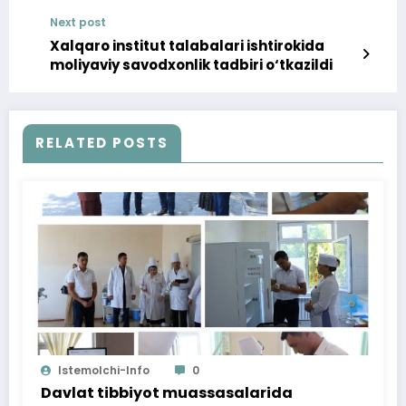
ta’mirlatildi
Next post
Xalqaro institut talabalari ishtirokida
moliyaviy savodxonlik tadbiri o‘tkazildi
RELATED POSTS
Istemolchi-Info
0
Davlat tibbiyot muassasalarida