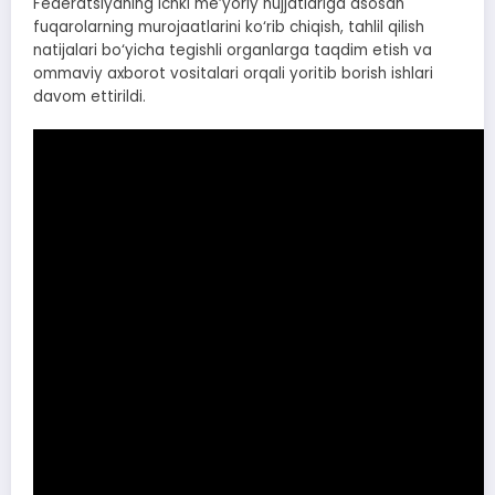
Federatsiyaning ichki me’yoriy hujjatlariga asosan
fuqarolarning murojaatlarini ko‘rib chiqish, tahlil qilish
natijalari bo‘yicha tegishli organlarga taqdim etish va
ommaviy axborot vositalari orqali yoritib borish ishlari
davom ettirildi.