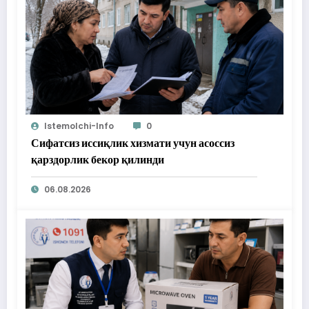
Istemolchi-Info
0
Сифатсиз иссиқлик хизмати учун асоссиз
қарздорлик бекор қилинди
06.08.2026