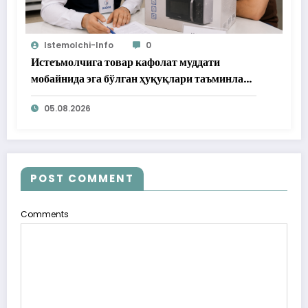
Istemolchi-Info
0
Истеъмолчига товар кафолат муддати
мобайнида эга бўлган ҳуқуқлари таъминлаб
берилди
05.08.2026
POST COMMENT
Comments