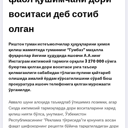
воситаси деб сотиб
олган
Риштон туман истеъмолчилар ҳуқуқларини ҳимоя
қилиш жамиятида туманнинг “Гумбаз” маҳалла
фуқаролар йиғини ҳудудида яшовчи А.А.нинг
Инстаграм ижтимоий тармоғи орқали 3 270 000 сўмга
буюртма қилган дори воситаси унга таъсир
қилмаганлиги сабабидан тўлаган пулини қайтариб
олишида амалий ёрдам кўрсатилишини сўраб Бош
прокуратура ишонч телефонига қилган мурожаати
ўрганилди.
Аввало шуни алоҳида таъкидлаб ўтишимиз лозимки, агар
Сизда ижтимоий тармоқларда дори воситаларини харид
қилиш нияти бўлса, унутманг, Ўзбекистон
Республикасининг “Реклама тўғрисида”ги қонунига аосан
фақат шифокорнинг рецепти бўйича тарқатиладиган дори