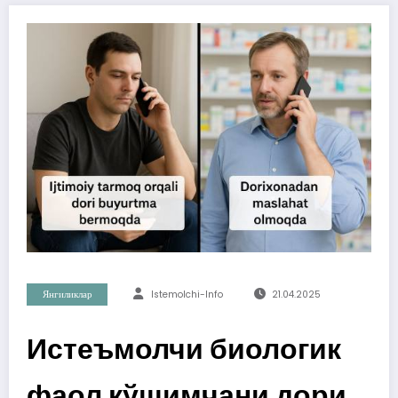
Янгиликлар
Istemolchi-Info
21.04.2025
Истеъмолчи биологик
фаол қўшимчани дори