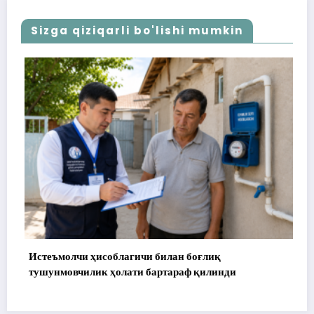
Sizga qiziqarli bo'lishi mumkin
Истеъмолчи ҳисоблагичи билан боғлиқ
тушунмовчилик ҳолати бартараф қилинди