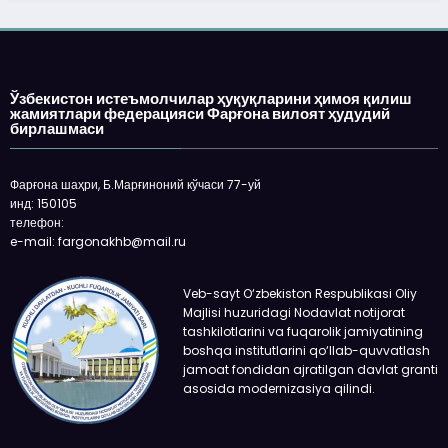
Ўзбекистон истеъмолчилар ҳуқуқларини ҳимоя қилиш
жамиятлари федерацияси Фарғона вилоят ҳудудий
бирлашмаси
Фарғона шаҳри, Б.Марғиноний кўчаси 77-уй
инд: 150105
телефон:
e-mail: fargonakhb@mail.ru
Veb-sayt O‘zbekiston Respublikasi Oliy
Majlisi huzuridagi Nodavlat notijorat
tashkilotlarini va fuqarolik jamiyatining
boshqa institutlarini qo‘llab-quvvatlash
jamoat fondidan ajratilgan davlat granti
asosida modernizasiya qilindi.