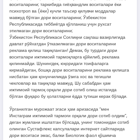
воситаларини; таркибида гиёҳвандлик воситалари ёки
психотроп ва (ёки) кучли таъсир қилувчи моддалар
мавжуд бўлган дори воситаларини; Ўзбекистон
Республикасида тиббиётда қўлланиш учун рухсат
этилмаган дори воситаларини;
Ўзбекистон Республикаси Соғлиқни сақлаш вазирлигида
давлат рўйхатдан ўтказилмаган дори воситаларини
реклама қилиш тақиқланган! Демак, бу турдаги дори
воситалари ижтимоий тармоқларга қўйилиб, реклама
қилинмайди. Шунингдек, юқоридаги тоифаларга
кирмайдиган, бошқа дори воситаларини реклама қилишга
нисбатан ҳам қонунчиликда ўзига хос ва тегишли
чекловлар ва тақиқлар мавжуд. Шу сабабдан ҳам
ижтимоий тармоқ орқали дори сотиб олиш истагида
бўлган фуқаро бу ҳолатларни ёдда тутиши керак бўлади.
Ўрганилган мурожаат эгаси ҳам аризасида “мен
Инстаграм ижтимоий тармоғи орқали дори сотиб олдим”,
деган жумлани ишлатган бўлсада, унинг томонидан сотиб
олинган Сустафлекс капсулалари интернет сайтларида
дори воситаси эмас, балки Биологик фаол қўшимча