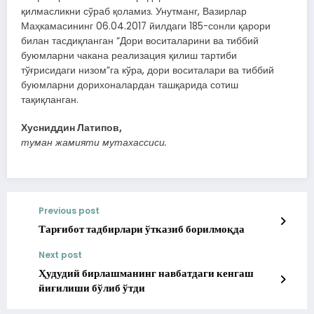
қилмасликни сўраб қоламиз. Унутманг, Вазирлар
Маҳкамасининг 06.04.2017 йилдаги 185-сонли қарори
билан тасдиқланган “Дори воситаларини ва тиббий
буюмларни чакана реализация қилиш тартиби
тўғрисидаги низом”га кўра, дори воситалари ва тиббий
буюмларни дорихоналардан ташқарида сотиш
тақиқланган.
Хусниддин Латипов,
туман жамияти мутахассиси.
Previous post
Тарғибот тадбирлари ўтказиб борилмоқда
Next post
Ҳудудий бирлашманинг навбатдаги кенгаш
йиғилиши бўлиб ўтди