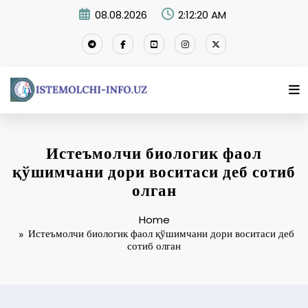
Skip
08.08.2026
2:12:21 AM
to
content
Истеъмолчи биологик фаол
қўшимчани дори воситаси деб сотиб
олган
Home
Истеъмолчи биологик фаол қўшимчани дори воситаси деб
сотиб олган