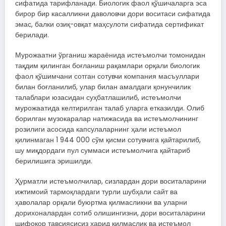
сифатида тарифланади. Биологик фаол қўшичаларга эса
бирор бир касалликни даволовчи дори воситаси сифатида
эмас, балки озиқ-овқат маҳсулоти сифатида сертификат
берилади.
Мурожаатни ўрганиш жараёнида истеъмолчи томонидан
тақдим қилинган боғланиш рақамлари орқали биологик
фаол қўшимчани сотган сотувчи компания масъуллари
билан боғланилиб, улар билан амалдаги қонунчилик
талаблари юзасидан суҳбатлашилиб, истеъмолчи
мурожаатида келтирилган талаб уларга етказилди. Олиб
борилган музокаралар натижасида ва истеъмолчининг
розилиги асосида капсулаларнинг ҳали истеъмол
қилинмаган 1 944 000 сўм қисми сотувчига қайтарилиб,
шу миқдордаги пул суммаси истеъмолчига қайтариб
берилишига эришилди.
Ҳурматли истеъмолчилар, сизлардан дори воситаларини
ижтимоий тармоқлардаги турли шубҳали сайт ва
ҳаволалар орқали буюртма қилмасликни ва уларни
дорихоналардан сотиб олишингизни, дори воситаларини
шифокор тавсиясисиз харид қилмаслик ва истеъмол