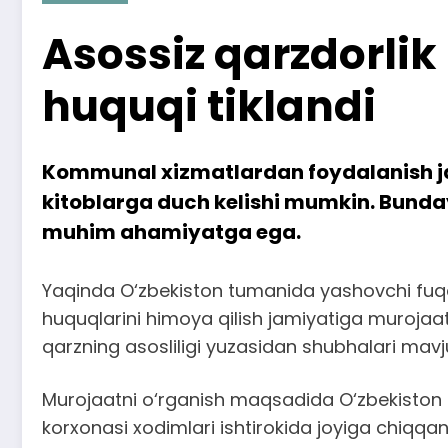
Asossiz qarzdorlik
huquqi tiklandi
Kommunal xizmatlardan foydalanish jar
kitoblarga duch kelishi mumkin. Bunday 
muhim ahamiyatga ega.
Yaqinda O‘zbekiston tumanida yashovchi fuqaro
huquqlarini himoya qilish jamiyatiga murojaa
qarzning asosliligi yuzasidan shubhalari mavjud
Murojaatni o‘rganish maqsadida O‘zbekiston t
korxonasi xodimlari ishtirokida joyiga chiqqan