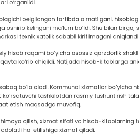
ari o‘rganildi.
blagichi belgilangan tartibda o‘rnatilgani, hisobla
oshirib kelingani ma’lum bo‘ldi. Shu bilan birga, 
asi texnik xatolik sababli kiritilmagani aniqlandi
xsiy hisob raqami bo‘yicha asossiz qarzdorlik sha
yta ko‘rib chiqildi. Natijada hisob-kitoblarga aniqli
saboq bo‘la oladi. Kommunal xizmatlar bo‘yicha hi
ko‘rsatuvchi tashkilotdan rasmiy tushuntirish talab
ojaat etish maqsadga muvofiq.
himoya qilish, xizmat sifati va hisob-kitoblarning to‘
atli hal etilishiga xizmat qiladi.