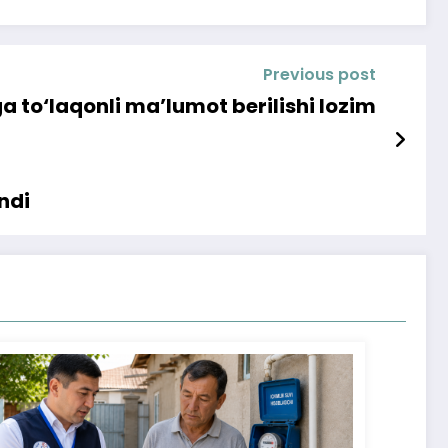
Previous post
a to‘laqonli ma’lumot berilishi lozim
indi