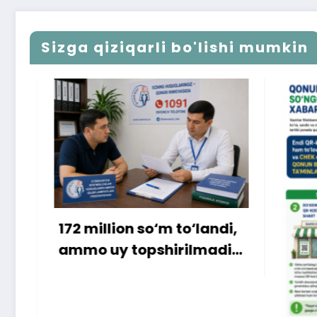
Sizga qiziqarli bo'lishi mumkin
o‘m to‘landi,
shirilmadi…