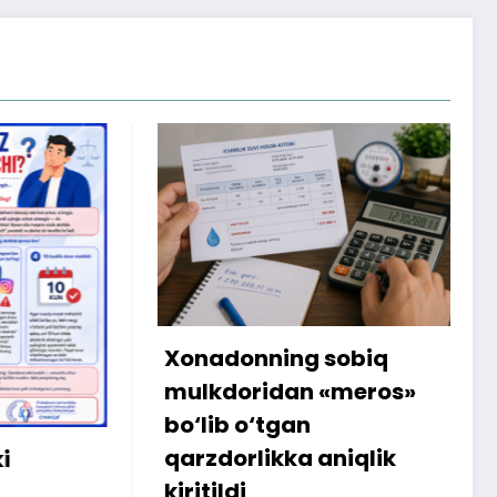
onning sobiq
Internetdagi xarid
oridan «meros»
amalga oshmagan
 o‘tgan
sababli 300 ming 
rlikka aniqlik
iste’molchiga qayt
i