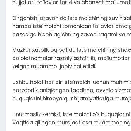
hujjatlari, to‘lovlar tarixi va abonent ma’lumotl
O‘rganish jarayonida iste’molchining suv hiso
hamda iste’molchi tomonidan to‘lovlar amalga 
bazasiga hisoblagichning zavod raqami va mark
Mazkur xatolik oqibatida iste’molchining sha
dalolatnomalar rasmiylashtirilib, ma’lumotlar qa
kelgan muammo ijobiy hal etildi.
Ushbu holat har bir iste’molchi uchun muhim 
qarzdorlik aniqlangan taqdirda, avvalo xizmat 
huquqlarini himoya qilish jamiyatlariga mur
Unutmaslik kerakki, iste’molchi o‘z huquqlarini 
Vaqtida qilingan murojaat esa muammoning adol