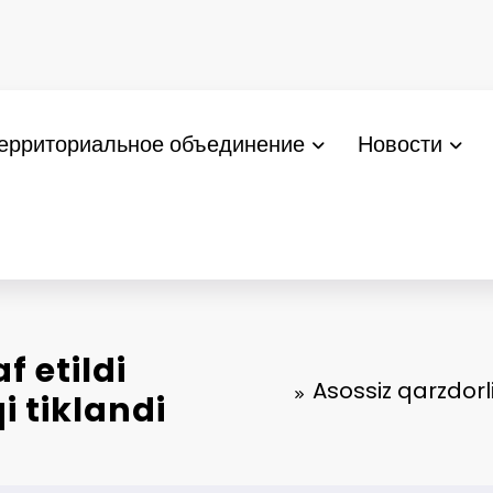
ерриториальное объединение
Новости
f etildi
Asossiz qarzdorl
 tiklandi