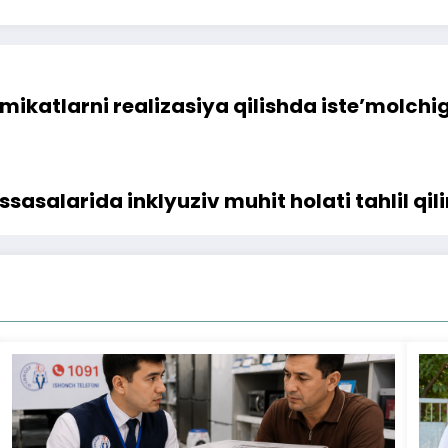
mikatlarni realizasiya qilishda iste’molchig
ssasalarida inklyuziv muhit holati tahlil qil