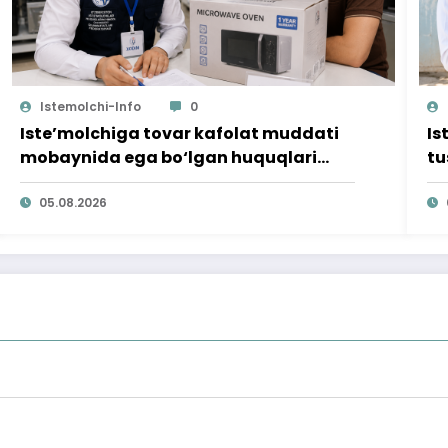
Istemolchi-Info
0
Iste’molchiga tovar kafolat muddati
Is
mobaynida ega bo‘lgan huquqlari
tu
ta’minlab berildi
qi
05.08.2026