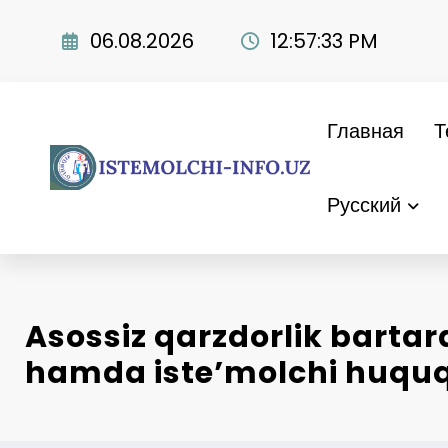
Перейти
к
06.08.2026
12:57:34 PM
содержимому
Главная
Т
Русский
Asossiz qarzdorlik bartara
hamda iste’molchi huquqi