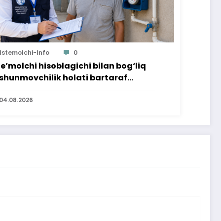
Istemolchi-Info
0
te’molchi hisoblagichi bilan bog‘liq
shunmovchilik holati bartaraf
lindi
04.08.2026