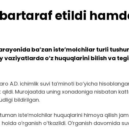
 bartaraf etildi hamd
ayonida ba’zan iste’molchilar turli tushun
vaziyatlarda o‘z huquqlarini bilish va tegi
 A.D. ichimlik suvi ta’minoti bo‘yicha hisoblangan 
t qildi. Murojaatda uning xonadoniga nisbatan kat
ligi bildirilgan.
uman iste’molchilar huquqlarini himoya qilish jam
 holda o‘rganish o‘tkazildi. O‘rganish davomida suv