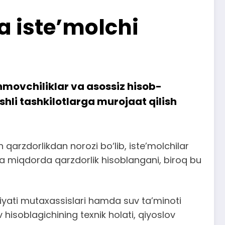
a iste’molchi
movchiliklar va asossiz hisob-
shli tashkilotlarga murojaat qilish
qarzdorlikdan norozi bo‘lib, iste’molchilar
ta miqdorda qarzdorlik hisoblangani, biroq bu
iyati mutaxassislari hamda suv ta’minoti
 hisoblagichining texnik holati, qiyoslov