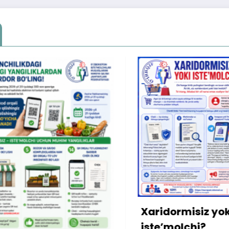
Xonad
mulkd
bo‘lib
qarzdo
Xaridormisiz yoki
kiritild
iste’molchi?