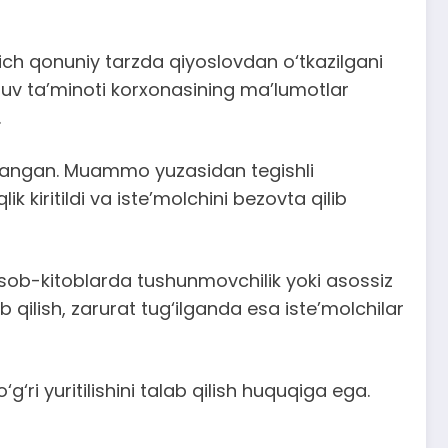
gich qonuniy tarzda qiyoslovdan o‘tkazilgani
suv ta’minoti korxonasining ma’lumotlar
.
kllangan. Muammo yuzasidan tegishli
k kiritildi va iste’molchini bezovta qilib
sob-kitoblarda tushunmovchilik yoki asossiz
 qilish, zarurat tug‘ilganda esa iste’molchilar
g‘ri yuritilishini talab qilish huquqiga ega.