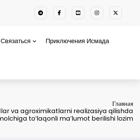
Связаться
Приключения Исмада
Главная
dlar va agroximikatlarni realizasiya qilishda
molchiga to‘laqonli ma’lumot berilishi lozim