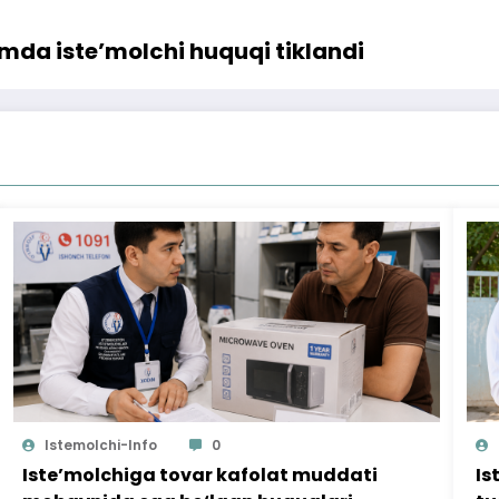
amda iste’molchi huquqi tiklandi
Istemolchi-Info
0
Iste’molchiga tovar kafolat muddati
Is