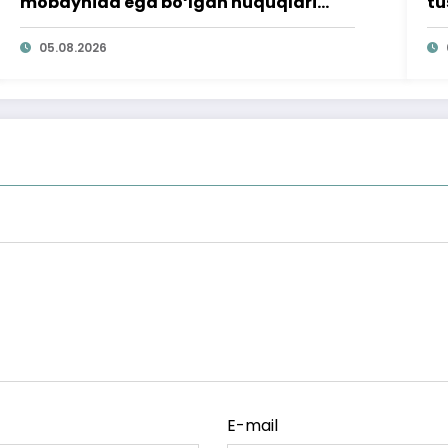
mobaynida ega bo‘lgan huquqlari
tu
ta’minlab berildi
qi
05.08.2026
E-mail