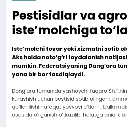
Pestisidlar va agr
iste’molchiga to‘l
Iste’molchi tovar yoki xizmatni sotib ol
Aks holda noto‘g‘ri foydalanish natija
mumkin. Federatsiyaning Dang‘ara tuma
yana bir bor tasdiqlaydi.
Dang‘ara tumanida yashovchi fuqaro Sh.T.ning 
kurashish uchun pestisid sotib olingani, ammo u
qo‘llanilishi nafaqat yovvoyi o‘tlarni, balki m
asosida o‘rganish o‘tkazilib, holatga aniqlik kir