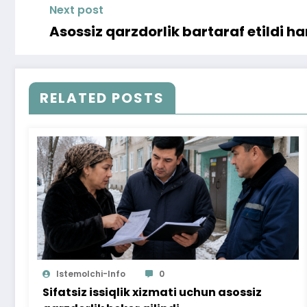
Next post
Asossiz qarzdorlik bartaraf etildi h
RELATED POSTS
Istemolchi-Info
0
Sifatsiz issiqlik xizmati uchun asossiz