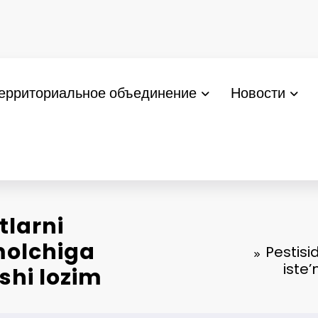
ерриториальное объединение
Новости
tlarni
’molchiga
Pestisi
iste’
shi lozim