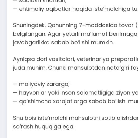
— saqlash shartlari;
— ehtimoliy oqibatlar haqida iste’molchiga tu
Shuningdek, Qonunning 7-moddasida tovar (ish,
belgilangan. Agar yetarli ma’lumot berilmagan
javobgarlikka sabab bo‘lishi mumkin.
Ayniqsa dori vositalari, veterinariya preparat
juda muhim. Chunki mahsulotdan noto‘g‘ri fo
— moliyaviy zararga;
— hayvonlar yoki inson salomatligiga ziyon ye
— qo‘shimcha xarajatlarga sabab bo‘lishi mu
Shu bois iste’molchi mahsulotni sotib olishdan 
so‘rash huquqiga ega.