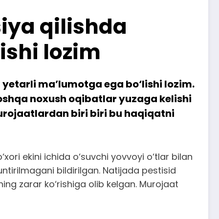
siya qilishda
ishi lozim
n yetarli ma’lumotga ega bo‘lishi lozim.
boshqa noxush oqibatlar yuzaga kelishi
ojaatlardan biri biri bu haqiqatni
i ekini ichida o‘suvchi yovvoyi o‘tlar bilan
ntirilmagani bildirilgan. Natijada pestisid
ning zarar ko‘rishiga olib kelgan. Murojaat