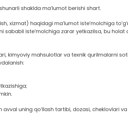
shunarli shaklda ma’lumot berishi shart.
 xizmat) haqidagi ma’lumot iste’molchiga to‘g‘ri ta
i sababli iste’molchiga zarar yetkazilsa, bu holat
lari, kimyoviy mahsulotlar va texnik qurilmalarni s
ydalanish:
tkazishiga;
mkin.
avval uning qo‘llash tartibi, dozasi, cheklovlari va