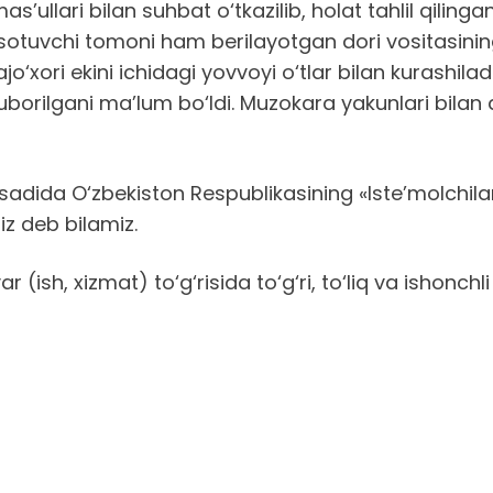
’ullari bilan suhbat o‘tkazilib, holat tahlil qiling
, sotuvchi tomoni ham berilayotgan dori vositasini
ajo‘xori ekini ichidagi yovvoyi o‘tlar bilan kurash
uborilgani ma’lum bo‘ldi. Muzokara yakunlari bila
qsadida O‘zbekiston Respublikasining «Iste’molchilar
iz deb bilamiz.
ish, xizmat) to‘g‘risida to‘g‘ri, to‘liq va ishonch