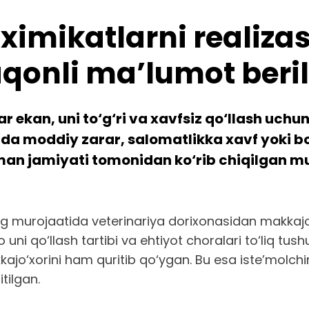
oximikatlarni realiza
aqonli ma’lumot beril
ar ekan, uni to‘g‘ri va xavfsiz qo‘llash uchu
sida moddiy zarar, salomatlikka xavf yoki 
n jamiyati tomonidan ko‘rib chiqilgan mur
murojaatida veterinariya dorixonasidan makkajo‘xor
ni qo‘llash tartibi va ehtiyot choralari to‘liq tushu
akkajo‘xorini ham quritib qo‘ygan. Bu esa iste’molchi
itilgan.