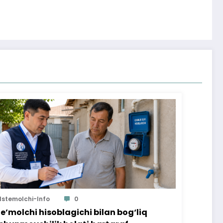
Istemolchi-Info
0
te’molchi hisoblagichi bilan bog‘liq