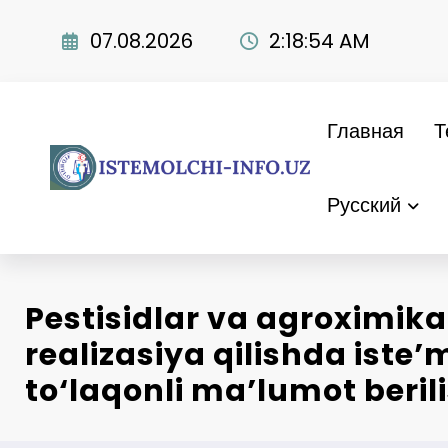
Перейти
к
07.08.2026
2:18:55 AM
содержимому
Главная
Т
Русский
Pestisidlar va agroximika
realizasiya qilishda iste
to‘laqonli ma’lumot berili