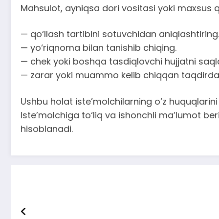
Mahsulot, ayniqsa dori vositasi yoki maxsus q
— qo‘llash tartibini sotuvchidan aniqlashtiring
— yo‘riqnoma bilan tanishib chiqing.
— chek yoki boshqa tasdiqlovchi hujjatni saql
— zarar yoki muammo kelib chiqqan taqdirda va
Ushbu holat iste’molchilarning o‘z huquqlarini
Iste’molchiga to‘liq va ishonchli ma’lumot be
hisoblanadi.