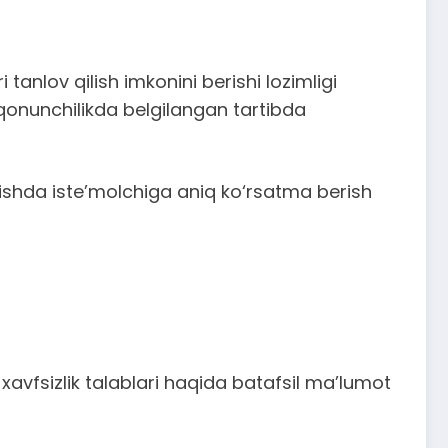
nlov qilish imkonini berishi lozimligi
 qonunchilikda belgilangan tartibda
otishda iste’molchiga aniq ko‘rsatma berish
 xavfsizlik talablari haqida batafsil ma’lumot