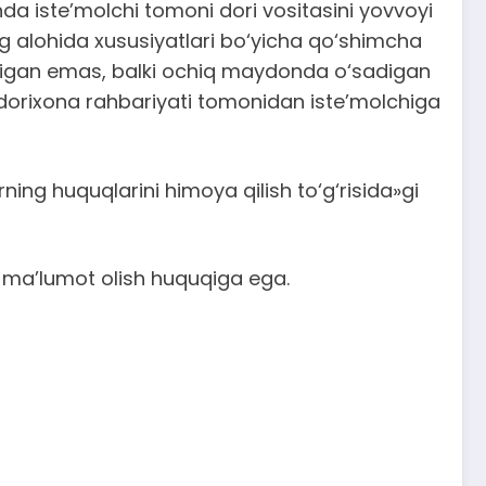
anda iste’molchi tomoni dori vositasini yovvoyi
ng alohida xususiyatlari bo‘yicha qo‘shimcha
iladigan emas, balki ochiq maydonda o‘sadigan
n dorixona rahbariyati tomonidan iste’molchiga
ning huquqlarini himoya qilish to‘g‘risida»gi
li ma’lumot olish huquqiga ega.