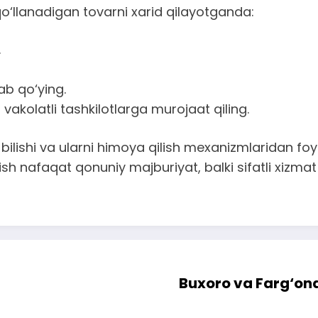
o‘llanadigan tovarni xarid qilayotganda:
.
ab qo‘ying.
kolatli tashkilotlarga murojaat qiling.
 bilishi va ularni himoya qilish mexanizmlaridan foy
rish nafaqat qonuniy majburiyat, balki sifatli xizm
Buxoro va Farg‘on