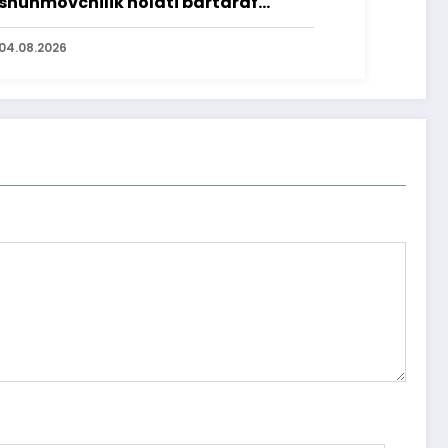
shunmovchilik holati bartaraf
lindi
04.08.2026