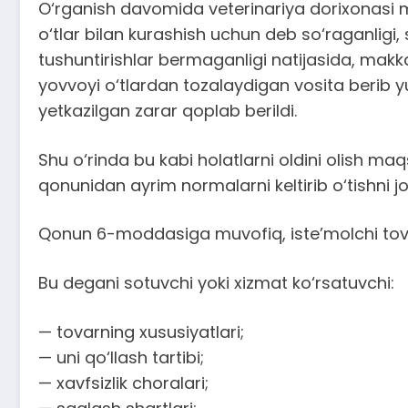
O‘rganish davomida veterinariya dorixonasi mas
o‘tlar bilan kurashish uchun deb so‘raganligi
tushuntirishlar bermaganligi natijasida, makk
yovvoyi o‘tlardan tozalaydigan vosita berib y
yetkazilgan zarar qoplab berildi.
Shu o‘rinda bu kabi holatlarni oldini olish ma
qonunidan ayrim normalarni keltirib o‘tishni jo
Qonun 6-moddasiga muvofiq, iste’molchi tovar (
Bu degani sotuvchi yoki xizmat ko‘rsatuvchi:
— tovarning xususiyatlari;
— uni qo‘llash tartibi;
— xavfsizlik choralari;