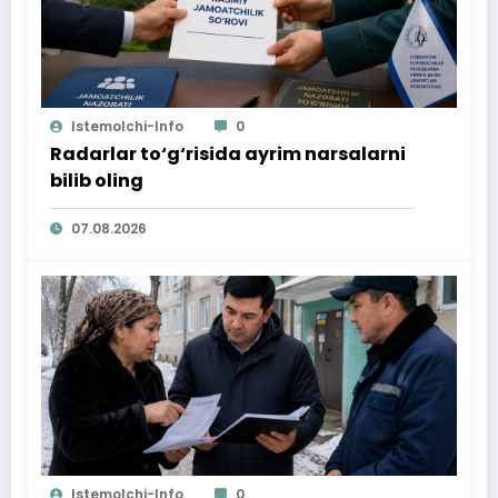
Istemolchi-Info
0
Radarlar to‘g‘risida ayrim narsalarni
bilib oling
07.08.2026
Istemolchi-Info
0