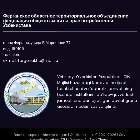
Ферганское областное территориальное объединение
федерация обществ защиты прав потребителей
Узбекистана
город Фергана, улица Б.Марғинони 77
инд: 150105
телефон:
e-mail: fargonakhb@mail.ru
Veb-sayt O‘zbekiston Respublikasi Oliy
Majlisi huzuridagi Nodavlat notijorat
tashkilotlarini va fuqarolik jamiyatining
boshqa institutlarini qo‘llab-quvvatlash
jamoat fondidan ajratilgan davlat granti
asosida modernizasiya qilindi.
Barcha huquqlar himoyalangan | © "Istemolchi.uz", 2017-2026 | Sayt
tuzuvchi:
Margi'lon RTM
| Powered By
SpiceThemes