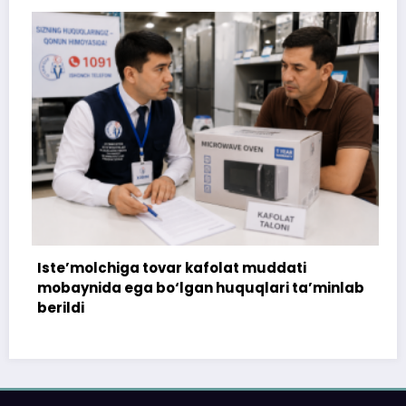
Iste’molchiga tovar kafolat muddati
mobaynida ega bo‘lgan huquqlari ta’minlab
berildi