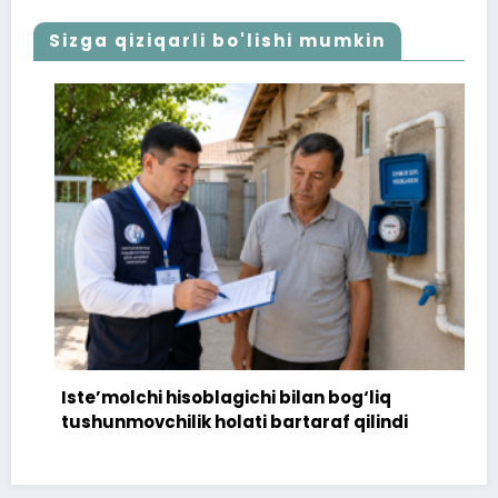
Sizga qiziqarli bo'lishi mumkin
Iste’molchi hisoblagichi bilan bog‘liq
tushunmovchilik holati bartaraf qilindi