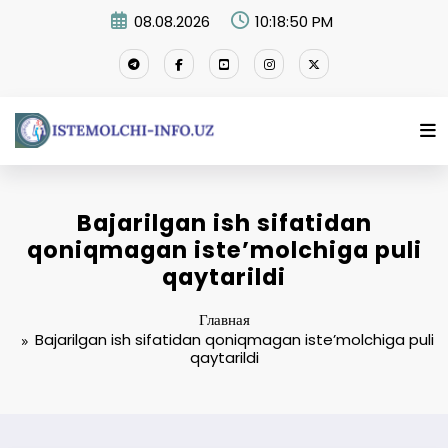
Перейти
08.08.2026
10:18:51 PM
к
содержимому
Bajarilgan ish sifatidan
qoniqmagan iste’molchiga puli
qaytarildi
Главная
Bajarilgan ish sifatidan qoniqmagan iste’molchiga puli
qaytarildi