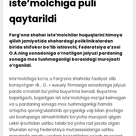
iste’molchiga puli
qaytarildi
Farg‘ona shahar iste’molchilar huquqlarini himoya
qilish jamiyatida shahardagi poliklinikalardan
birida shifokor bo‘lib ishlovchi, Federatsiya a’zosi
O.A.ning xonadoniga o‘rnatilgan jalyuzi pardaning
xonaga mos tushmaganligi borasidagi murojaati
o‘rganildi.
Iste’molchiga ko‘ra, u Farg‘ona shahrida faoliyat olib
borayotgan «B… D…» xususiy firmasiga xonadoniga jalyuzi
parda o‘rnatish bo‘yicha buyurtma beradi. Buyurtma
bajarilgach, bajarilgan ish iste’molchiga ma’qul kelmagan
va u pardaning xonaga mos tushmaganligi hamda
ortiqcha qorong‘ulashtirib qo‘yganligi vaji bilan ijrochiga
uni boshqasiga almashtirilishi bo‘yicha murojaat qilgan.
Lekin ijrochidan ushbu talabi bo‘yicha rad javobi olgan.
Shundan so‘ng Federatsiya mutaxassislariga ushbu