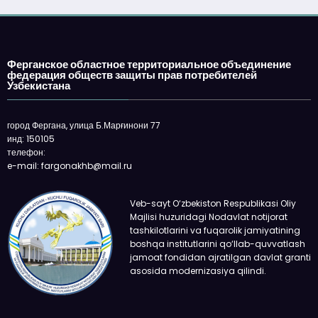
Ферганское областное территориальное объединение
федерация обществ защиты прав потребителей
Узбекистана
город Фергана, улица Б.Марғинони 77
инд: 150105
телефон:
e-mail: fargonakhb@mail.ru
Veb-sayt O‘zbekiston Respublikasi Oliy
Majlisi huzuridagi Nodavlat notijorat
tashkilotlarini va fuqarolik jamiyatining
boshqa institutlarini qo‘llab-quvvatlash
jamoat fondidan ajratilgan davlat granti
asosida modernizasiya qilindi.