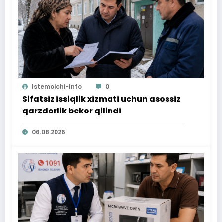
Istemolchi-Info
0
Sifatsiz issiqlik xizmati uchun asossiz
qarzdorlik bekor qilindi
06.08.2026