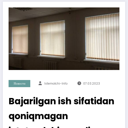
Новости
Istemolchi-Info
07.03.2023
Bajarilgan ish sifatidan
qoniqmagan