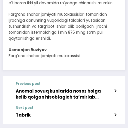
e’tiboran ikki yil davomida ro‘yobga chiqarishi mumkin.
Farg‘ona shahar jamiyati mutaxassislari tomonidan
ijrochiga qonunning yuqoridagi talablari yuzasidan
tushuntirish va targ‘ibot ishlari olib borilgach, ijrochi
tomonidan iste’molchiga 1 mln 875 ming so‘m puli
qaytarilishiga erishildi.
Usmonjon Ruziyev
Farg‘ona shahar jamiyati mutaxassisi
Previous post
Anomal sovuq kunlarida nosoz holga
kelib qolgan hisoblagich ta’mirlab
beriladigan bo‘ldi
Next post
Tabrik