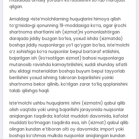
masalada amaliy yordam ko‘rsatilishini so‘rab murojaat
qilgan.
Amaldagi «Iste’molchilarning huquqlarini himoya qilish
to‘g‘risida»gi qonunning 19-moddasiga ko‘ra, agar ijrochi
shartnoma shartlarini ish (xizmat)ni yomonlashtirgan
darajada jiddiy buzgan bo‘lsa, yoxud ishda (xizmatda)
boshqa jiddiy nuqsonlarga yo‘l qo‘ygan bo‘lsa, iste’molchi
o‘z xohishiga ko‘ra nuqsonlar bepul bartaraf etilishini,
bajarilgan ish (ko‘rsatilgan xizmat) bahosi nuqsonlarga
mutanosib ravishda kamaytirilishini, xuddi shunday sifatli
shu xildagi materialdan boshqa buyum bepul tayyorlab
berilishini yoxud ishning takroran bajarilishini yoinki
shartnoma bekor qilinib, ko‘rilgan zarar to‘liq qoplanishini
talab qilishga haqli.
Iste’molchi ushbu huquqlarini: ishni (xizmatni) qabul qilib
olish vaqtida yoki uning bajarilishi jarayonida nuqsonlar
aniqlangan taqdirda; kafolat muddati davomida, kafolat
muddati bo‘lmagan taqdirda esa, ish (xizmat) qabul qilib
olingan kundan e’tiboran olti oy davomida; import yoki
boshqa ko‘chmas mulkda nuqsonlar aniqlangan kundan