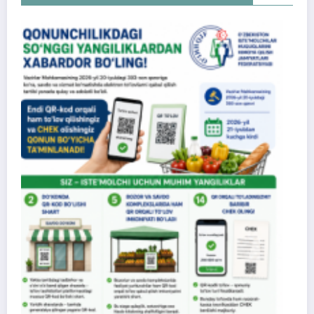
Xaridormisiz yoki iste’molchi?