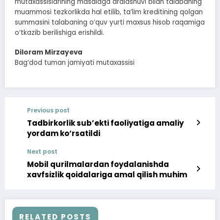
mutaxassislarining masalaga aralashuvi bilan talabaning
muammosi tezkorlikda hal etilib, ta’lim kreditining qolgan
summasini talabaning o‘quv yurti maxsus hisob raqamiga
o‘tkazib berilishiga erishildi.
Diloram Mirzayeva
Bag‘dod tuman jamiyati mutaxassisi
Previous post
Tadbirkorlik sub’ekti faoliyatiga amaliy
yordam ko‘rsatildi
Next post
Mobil qurilmalardan foydalanishda
xavfsizlik qoidalariga amal qilish muhim
RELATED POSTS