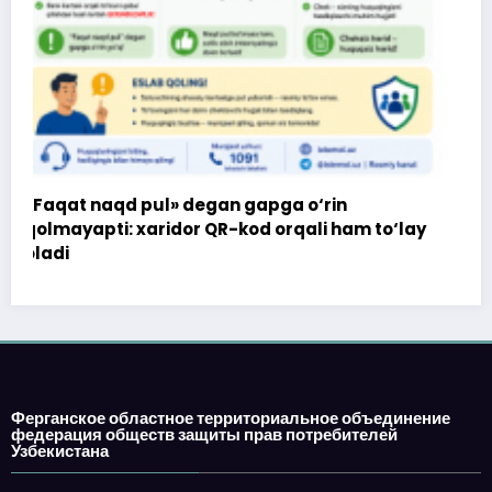
Ферганское областное территориальное объединение
федерация обществ защиты прав потребителей
Узбекистана
rin
i ham to‘lay
город Фергана, улица Б.Марғинони 77
инд: 150105
телефон:
e-mail: fargonakhb@mail.ru
Veb-sayt O‘zbekiston Respublikasi Oliy
Majlisi huzuridagi Nodavlat notijorat
tashkilotlarini va fuqarolik jamiyatining
boshqa institutlarini qo‘llab-quvvatlash
jamoat fondidan ajratilgan davlat granti
asosida modernizasiya qilindi.