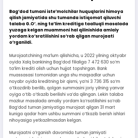
Bag‘dod tumani iste’molchilar huquqlarini himoya
qilish jamiyatida shu tumanda istiqomat qiluvchi
talaba G.O‘. ning ta’lim kreditiga taalluqli masalada
yuzaga kelgan muammoni hal qilinishida amlaiy
yordam ko‘sratilishini so‘rab qilgan murojaati
o‘rganildi.
Murojaatchining ma’lum qilishicha, u 2022 yilning oktyabr
oyida Xalq bankining Bag‘dod filialiga 7 472 630 so‘m
ta’lim krediti olish uchun hujjat topshirgan. Bank
muassasasi tomonidan unga shu maqsadlar uchun
noyabr oyida kreditning bir qismi, ya’ni 3 736 315 so‘m
o‘tkazdirib berilib, qolgan summasini joriy yilning yanvar
oyiga o‘tib o‘tkazib berilishi va’da qilingan. Lekin talaba
mazkur masalada amaliy yordam ko‘rsatilishini so‘rab
Bag‘dod tuman jamiyatiga murojaat qilgan 31 mart
kuniga qadar ham ushbu summani o‘tkazib berish ishlari
nihoyasiga yetkazilmasdan kelgan.
Murojaatni o‘rganish davomida tuman jamiyati