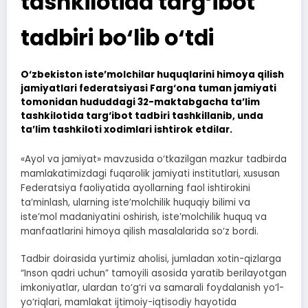
tashkilotida targ‘ibot
tadbiri bo‘lib o‘tdi
O‘zbekiston iste’molchilar huquqlarini himoya qilish
jamiyatlari federatsiyasi Farg‘ona tuman jamiyati
tomonidan hududdagi 32-maktabgacha ta’lim
tashkilotida targ‘ibot tadbiri tashkillanib, unda
ta’lim tashkiloti xodimlari ishtirok etdilar.
«Ayol va jamiyat» mavzusida o‘tkazilgan mazkur tadbirda
mamlakatimizdagi fuqarolik jamiyati institutlari, xususan
Federatsiya faoliyatida ayollarning faol ishtirokini
ta’minlash, ularning iste’molchilik huquqiy bilimi va
iste’mol madaniyatini oshirish, iste’molchilik huquq va
manfaatlarini himoya qilish masalalarida so‘z bordi.
Tadbir doirasida yurtimiz aholisi, jumladan xotin-qizlarga
“Inson qadri uchun” tamoyili asosida yaratib berilayotgan
imkoniyatlar, ulardan to‘g‘ri va samarali foydalanish yo‘l-
yo‘riqlari, mamlakat ijtimoiy-iqtisodiy hayotida