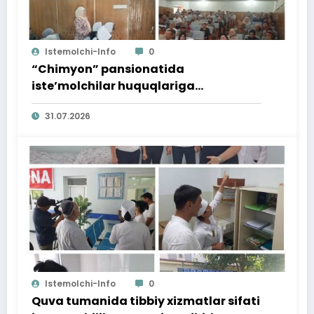
Istemolchi-Info
0
“Chimyon” pansionatida
iste’molchilar huquqlariga
bag‘ishlangan targ‘ibot tadbiri
31.07.2026
o‘tkazildi
Istemolchi-Info
0
Quva tumanida tibbiy xizmatlar sifati