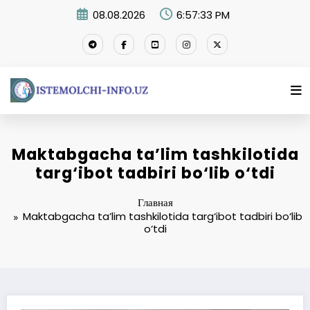
Перейти
08.08.2026
6:57:33 PM
к
содержимому
Maktabgacha ta’lim tashkilotida
targ‘ibot tadbiri bo‘lib o‘tdi
Главная
Maktabgacha ta’lim tashkilotida targ‘ibot tadbiri bo‘lib
o‘tdi