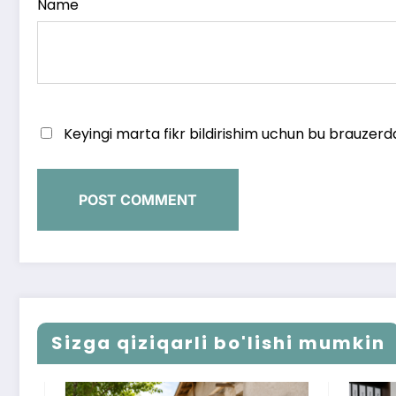
Name
Keyingi marta fikr bildirishim uchun bu brauzerd
Sizga qiziqarli bo'lishi mumkin