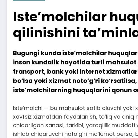
Iste’molchilar hu
qilinishini ta’minl
Bugungi kunda iste’molchilar huquqlari
inson kundalik hayotida turli mahsulo
transport, bank yoki internet xizmatlar
bo‘lsa yoki xizmat noto‘g‘ri ko‘rsatil
iste’molchilarning huquqlarini qonun or
Iste’molchi — bu mahsulot sotib oluvchi yoki x
xavfsiz xizmatdan foydalanish, to‘liq va ani
chiqarilgan sanasi, tarkibi, yaroqlilik muddati
ishlab chiqaruvchi noto‘g‘ri ma’lumot bersa, b