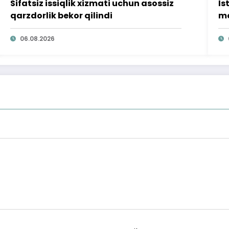
Sifatsiz issiqlik xizmati uchun asossiz
Is
qarzdorlik bekor qilindi
mo
ta
06.08.2026