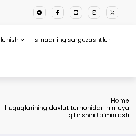
lanish
Ismadning sarguzashtlari
Home
lar huquqlarining davlat tomonidan himoya
qilinishini ta’minlash