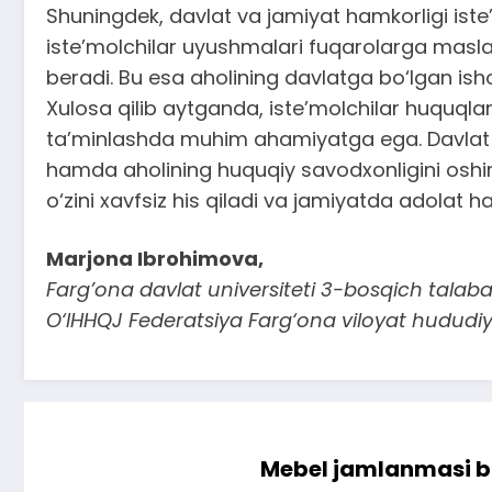
Shuningdek, davlat va jamiyat hamkorligi iste’
iste’molchilar uyushmalari fuqarolarga masl
beradi. Bu esa aholining davlatga bo‘lgan isho
Xulosa qilib aytganda, iste’molchilar huquqla
ta’minlashda muhim ahamiyatga ega. Davlat to
hamda aholining huquqiy savodxonligini oshiris
o‘zini xavfsiz his qiladi va jamiyatda adolat 
Marjona Ibrohimova,
Farg’ona davlat universiteti 3-bosqich talaba
O‘IHHQJ Federatsiya Farg‘ona viloyat hududiy
Mebel jamlanmasi bu