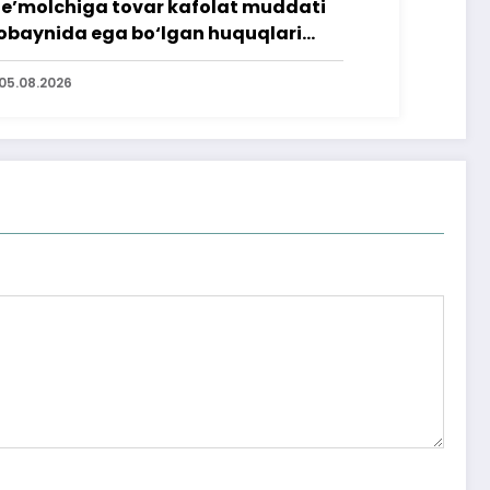
te’molchiga tovar kafolat muddati
baynida ega bo‘lgan huquqlari
’minlab berildi
05.08.2026