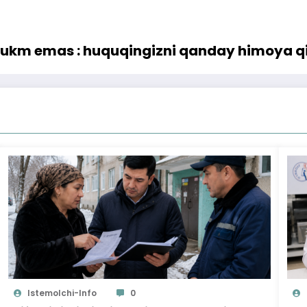
 hukm emas : huquqingizni qanday himoya qi
Istemolchi-Info
0