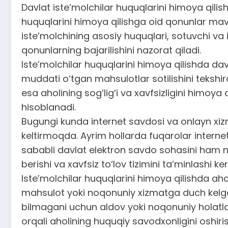
Davlat iste’molchilar huquqlarini himoya qilis
huquqlarini himoya qilishga oid qonunlar mavj
iste’molchining asosiy huquqlari, sotuvchi va 
qonunlarning bajarilishini nazorat qiladi.
Iste’molchilar huquqlarini himoya qilishda davl
muddati o‘tgan mahsulotlar sotilishini tekshi
esa aholining sog‘lig‘i va xavfsizligini himoy
hisoblanadi.
Bugungi kunda internet savdosi va onlayn xi
keltirmoqda. Ayrim hollarda fuqarolar interne
sababli davlat elektron savdo sohasini ham n
berishi va xavfsiz to‘lov tizimini ta’minlashi ker
Iste’molchilar huquqlarini himoya qilishda aho
mahsulot yoki noqonuniy xizmatga duch kelgand
bilmagani uchun aldov yoki noqonuniy holatla
orqali aholining huquqiy savodxonligini oshiris