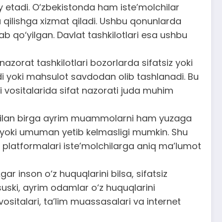
iy etadi. O‘zbekistonda ham iste’molchilar
 qilishga xizmat qiladi. Ushbu qonunlarda
ab qo‘yilgan. Davlat tashkilotlari esa ushbu
nazorat tashkilotlari bozorlarda sifatsiz yoki
adi yoki mahsulot savdodan olib tashlanadi. Bu
i vositalarida sifat nazorati juda muhim
i bilan birga ayrim muammolarni ham yuzaga
hi yoki umuman yetib kelmasligi mumkin. Shu
 platformalari iste’molchilarga aniq ma’lumot
r inson o‘z huquqlarini bilsa, sifatsiz
uski, ayrim odamlar o‘z huquqlarini
sitalari, ta’lim muassasalari va internet