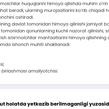
molchilar huquqlarini himoya qilishda muhim o‘rin tu
ahat beradi, ularning murojaatlarini ko‘rib chiqa
nchini oshiradi.
rining davlat tomonidan himoya qilinishi jamiyat ba
monidan qonunlarning kuchli nazorat qilinishi, sif
h iste’molchilar manfaatlarini himoya qilishning as
hamda ishonch muhiti shakllanadi.
si,
 birlashmasi amaliyotchisi.
t holatda yetkazib berilmaganligi yuzasidan