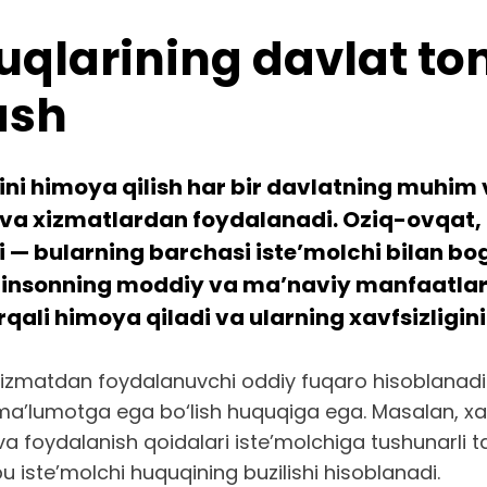
quqlarining davlat 
ash
ni himoya qilish har bir davlatning muhim v
t va xizmatlardan foydalanadi. Oziq-ovqat,
i — bularning barchasi iste’molchi bilan bog
sa, insonning moddiy va ma’naviy manfaatlar
qali himoya qiladi va ularning xavfsizligin
izmatdan foydalanuvchi oddiy fuqaro hisoblanadi. Ha
q ma’lumotga ega bo‘lish huquqiga ega. Masalan, xa
 va foydalanish qoidalari iste’molchiga tushunarli ta
u iste’molchi huquqining buzilishi hisoblanadi.