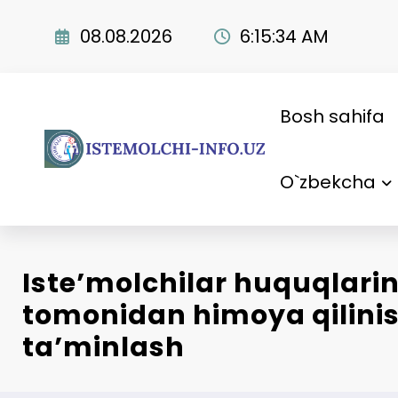
Skip
to
08.08.2026
6:15:35 AM
content
Bosh sahifa
O`zbekcha
Iste’molchilar huquqlari
tomonidan himoya qilinis
ta’minlash