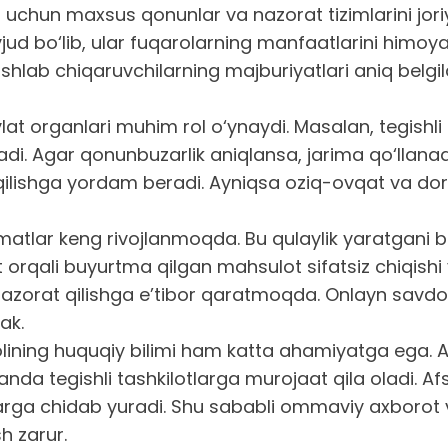
h uchun maxsus qonunlar va nazorat tizimlarini jor
ud bo‘lib, ular fuqarolarning manfaatlarini himoya
ishlab chiqaruvchilarning majburiyatlari aniq belgil
at organlari muhim rol o‘ynaydi. Masalan, tegishli 
radi. Agar qonunbuzarlik aniqlansa, jarima qo‘llan
a qilishga yordam beradi. Ayniqsa oziq-ovqat va dor
zmatlar keng rivojlanmoqda. Bu qulaylik yaratgan
t orqali buyurtma qilgan mahsulot sifatsiz chiqis
azorat qilishga e’tibor qaratmoqda. Onlayn savdo
ak.
lining huquqiy bilimi ham katta ahamiyatga ega. Aga
a tegishli tashkilotlarga murojaat qila oladi. Afs
rga chidab yuradi. Shu sababli ommaviy axborot vo
h zarur.