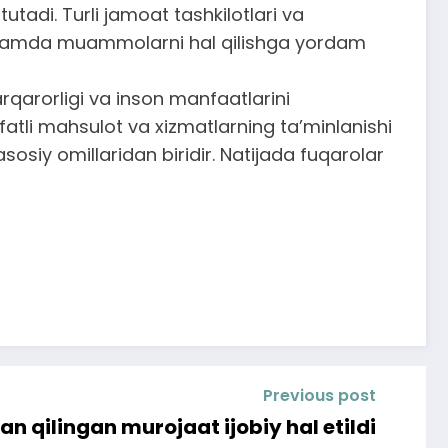
tadi. Turli jamoat tashkilotlari va
di hamda muammolarni hal qilishga yordam
rqarorligi va inson manfaatlarini
atli mahsulot va xizmatlarning ta’minlanishi
osiy omillaridan biridir. Natijada fuqarolar
Previous post
 qilingan murojaat ijobiy hal etildi