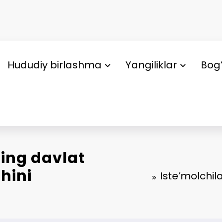
Hududiy birlashma
Yangiliklar
Bog’
ning davlat
hini
Iste’molchi