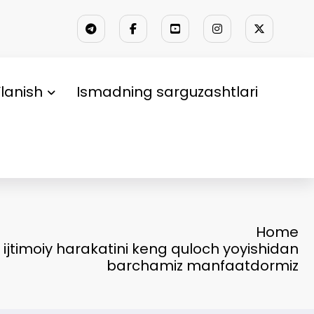
lanish
Ismadning sarguzashtlari
Home
k ijtimoiy harakatini keng quloch yoyishidan
barchamiz manfaatdormiz