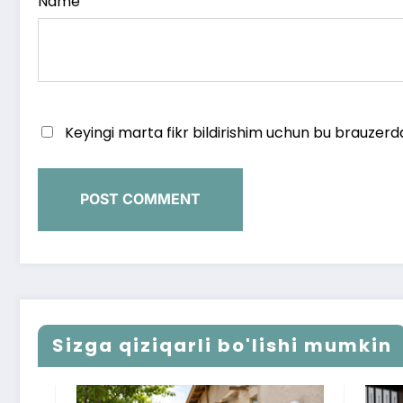
Name
Keyingi marta fikr bildirishim uchun bu brauzerd
Sizga qiziqarli bo'lishi mumkin