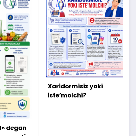
X
m
b
q
Xaridormisiz yoki
k
iste’molchi?
egan