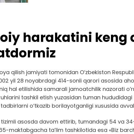
imoiy harakatini keng
atdormiz
ya qilish jamiyati tomonidan O‘zbekiston Respublik
2 yil 28 noyabrdagi 414-sonli qarori asosida aholi 
iq hal etilishida samarali jamoatchilik nazorati o‘r
uhlarini tashkil etish yuzasidan tuman hududidagi 
 tadbirlarni o‘tkazib borilayotganligi xususida avv
i tizimli asosda davom ettirib, tumandagi 54 va 3
 65-maktabgacha ta’lim tashkilotida esa «Biz bar