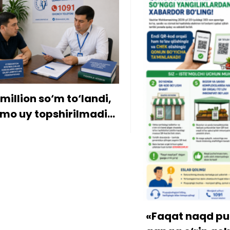
ion so‘m to‘landi,
y topshirilmadi…
«Faqat naqd pul» d