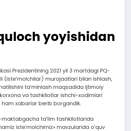
 quloch yoyishidan
asi Prezidentining 2021 yil 3 martdagi PQ-
(iste’molchilar) murojaatlari bilan ishlash,
natilishini ta’minlash maqsadida ijtimoiy
korxona va tashkilotlar ishchi-xodimlari
al ham xabarlar berib borgandik.
4-maktabgacha ta’lim tashkilotlarida
chamiz iste’molchimiz» mavzularida o‘quv