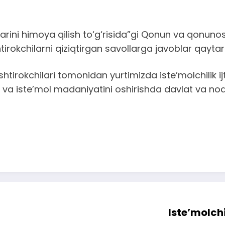
larini himoya qilish to‘g‘risida”gi Qonun va qonun
htirokchilarni qiziqtirgan savollarga javoblar qaytari
ishtirokchilari tomonidan yurtimizda iste’molchilik
ni va iste’mol madaniyatini oshirishda davlat va no
Iste’molch