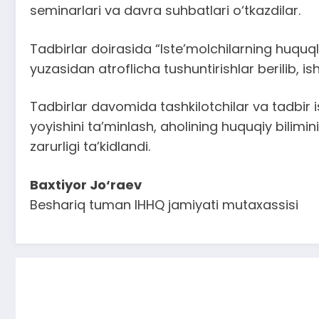
seminarlari va davra suhbatlari o‘tkazdilar.
Tadbirlar doirasida “Iste’molchilarning huquq
yuzasidan atroflicha tushuntirishlar berilib, is
Tadbirlar davomida tashkilotchilar va tadbir 
yoyishini ta’minlash, aholining huquqiy bilimi
zarurligi ta’kidlandi.
Baxtiyor Jo‘raev
Beshariq tuman IHHQ jamiyati mutaxassisi