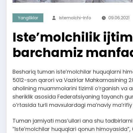
Yangiliklar
Istemolchi-Info
09.06.2021
Iste’molchilik ijt
barchamiz manfa
Beshariq tuman iste’molchilar huquqlarni himo
5012-son qarori va Vazirlar Mahkamasining 200
aholining muammolarini tizimli o‘rganish va an
sheriklik asosida Federatsiyaning tayanch gur
o‘rtasida turli mavxulardagi ma’naviy ma’rifiy
Tuman jamiyati mas’ullari ana shu tadbirlarn
“Iste’molchilar huquqlari qonun himoyasida”,