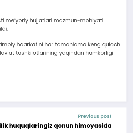
osti me’yoriy hujjatlari mazmun-mohiyati
ldi.
 ijtimoiy haarkatini har tomonlama keng quloch
davlat tashkilotlarining yaqindan hamkorligi
Previous post
ilik huquqlaringiz qonun himoyasida