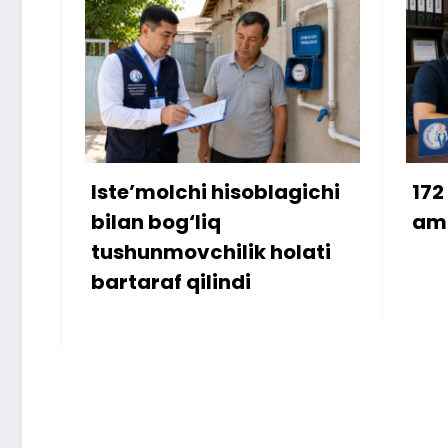
Iste’molchi hisoblagichi
172 mill
bilan bog‘liq
ammo u
tushunmovchilik holati
bartaraf qilindi