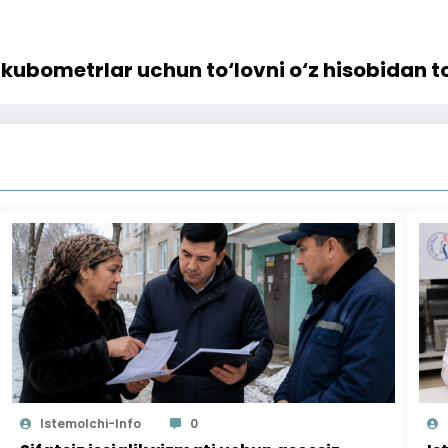
 kubometrlar uchun to‘lovni o‘z hisobidan t
Istemolchi-Info
0