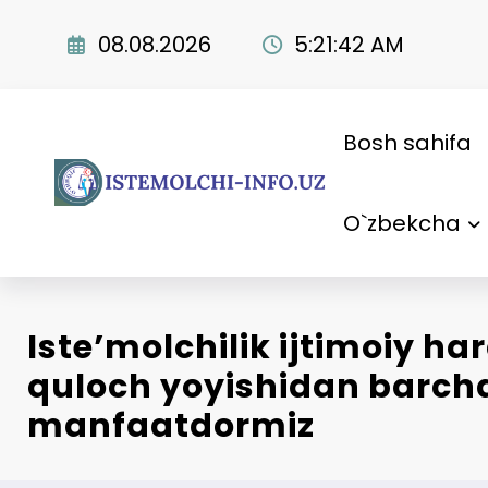
Skip
to
08.08.2026
5:21:43 AM
content
Bosh sahifa
O`zbekcha
Iste’molchilik ijtimoiy ha
quloch yoyishidan barch
manfaatdormiz