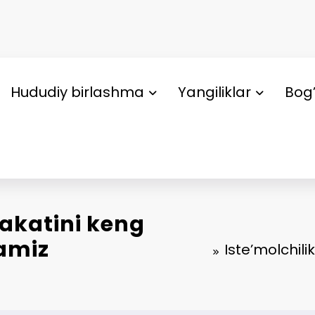
Hududiy birlashma
Yangiliklar
Bog’
rakatini keng
amiz
Iste’molchili