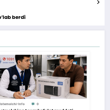
o‘lab berdi
Istemolchi-Info
0