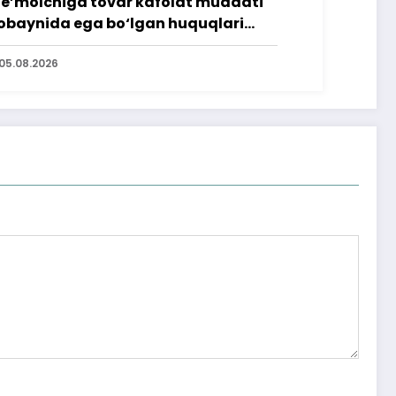
te’molchiga tovar kafolat muddati
baynida ega bo‘lgan huquqlari
’minlab berildi
05.08.2026