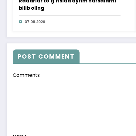
Radarlar to‘g‘risida ayrim narsalarni
bilib oling
07.08.2026
POST COMMENT
Comments