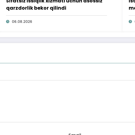
Sifatsiz issiqlik xizmati uchun asossiz
Is
qarzdorlik bekor qilindi
mo
ta
06.08.2026