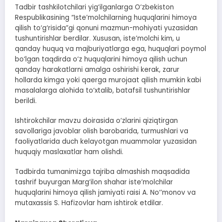
Tadbir tashkilotchilari yig‘ilganlarga O‘zbekiston
Respublikasining “Iste’molchilarning huquqlarini himoya
qilish to‘g‘risida”gi qonuni mazmun-mohiyati yuzasidan
tushuntirishlar berdilar. Xususan, iste’molchi kim, u
qanday huquq va majburiyatlarga ega, huquqlari poymol
bo‘lgan taqdirda o‘z huquqlarini himoya qilish uchun
qanday harakatlarni amalga oshirishi kerak, zarur
hollarda kimga yoki qaerga murojaat qilish mumkin kabi
masalalarga alohida to‘xtalib, batafsil tushuntirishlar
berildi.
Ishtirokchilar mavzu doirasida o‘zlarini qiziqtirgan
savollariga javoblar olish barobarida, turmushlari va
faoliyatlarida duch kelayotgan muammolar yuzasidan
huquqiy maslaxatlar ham olishdi.
Tadbirda tumanimizga tajriba almashish maqsadida
tashrif buyurgan Marg‘ilon shahar iste’molchilar
huquqlarini himoya qilish jamiyati raisi A. No‘’monov va
mutaxassis S. Hafizovlar ham ishtirok etdilar.