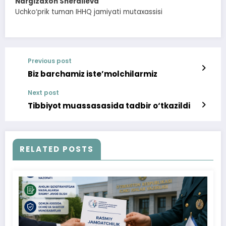
Nargizaxon Sheralieva
Uchko‘prik tuman IHHQ jamiyati mutaxassisi
Previous post
Biz barchamiz iste’molchilarmiz
Next post
Tibbiyot muassasasida tadbir o‘tkazildi
RELATED POSTS