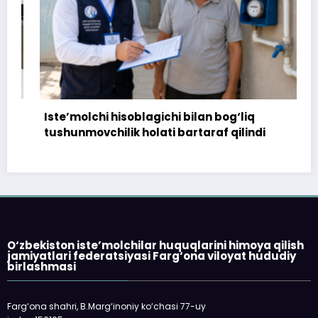
Iste’molchi hisoblagichi bilan bog‘liq
tushunmovchilik holati bartaraf qilindi
O‘zbekiston iste’molchilar huquqlarini himoya qilish
jamiyatlari federatsiyasi Farg‘ona viloyat hududiy
birlashmasi
Farg‘ona shahri, B.Marg‘inoniy ko‘chasi 77-uy