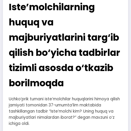
Iste’molchilarning
huquq va
majburiyatlarini targ‘ib
qilish bo‘yicha tadbirlar
tizimli asosda o‘tkazib
borilmoqda
Uchko‘prik tumani iste’molchilar huquqlarini himoya qilish
jamiyati tomonidan 37-umumta’lim maktabida
tashkillangan tadbir “Iste’molchi kim? Uning huquq va
majburiyatlari nimalardan iborat?” degan mavzuni o‘z
ichiga oldi.