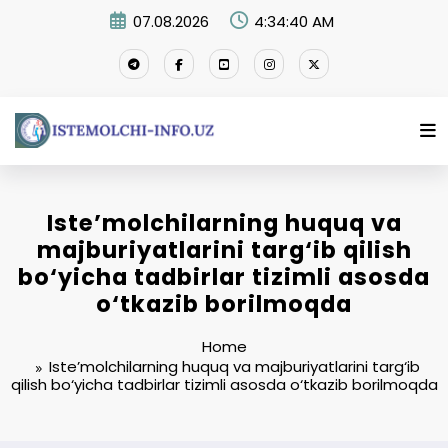
Skip
07.08.2026
4:34:40 AM
to
content
Iste’molchilarning huquq va
majburiyatlarini targ‘ib qilish
bo‘yicha tadbirlar tizimli asosda
o‘tkazib borilmoqda
Home
Iste’molchilarning huquq va majburiyatlarini targ‘ib
qilish bo‘yicha tadbirlar tizimli asosda o‘tkazib borilmoqda