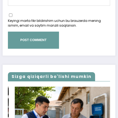
Keyingi marta fikr bildirishim uchun bu brauzerda mening
ismim, email va saytim manzili saqlansin.
Sizga qiziqarli bo'lishi mumkin