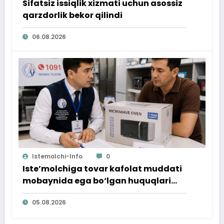
Sifatsiz issiqlik xizmati uchun asossiz
qarzdorlik bekor qilindi
06.08.2026
Istemolchi-Info
0
Iste’molchiga tovar kafolat muddati
mobaynida ega bo‘lgan huquqlari
ta’minlab berildi
05.08.2026