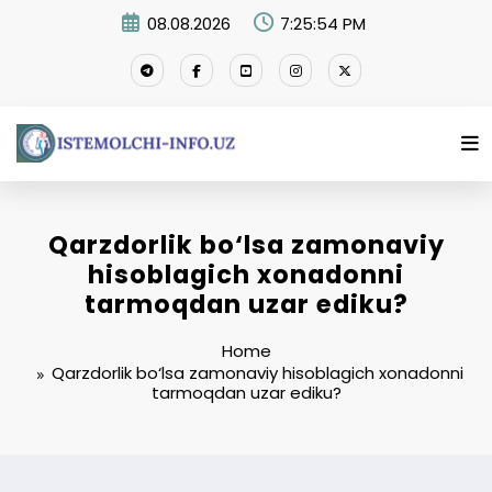
Skip
08.08.2026
7:25:54 PM
to
content
Qarzdorlik bo‘lsa zamonaviy
hisoblagich xonadonni
tarmoqdan uzar ediku?
Home
Qarzdorlik bo‘lsa zamonaviy hisoblagich xonadonni
tarmoqdan uzar ediku?