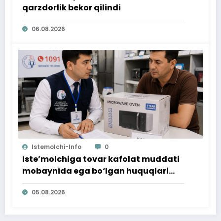
qarzdorlik bekor qilindi
06.08.2026
Istemolchi-Info
0
Iste’molchiga tovar kafolat muddati
mobaynida ega bo‘lgan huquqlari
ta’minlab berildi
05.08.2026