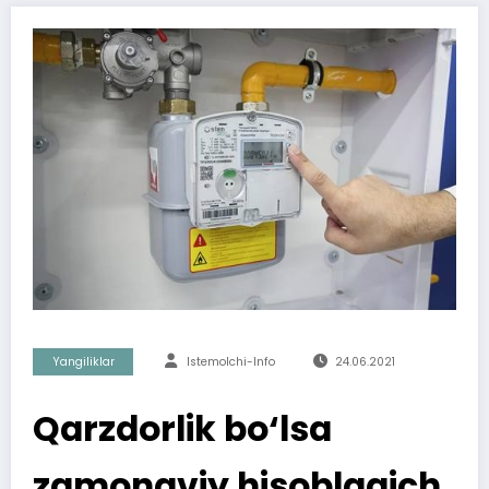
Yangiliklar
Istemolchi-Info
24.06.2021
Qarzdorlik bo‘lsa
zamonaviy hisoblagich