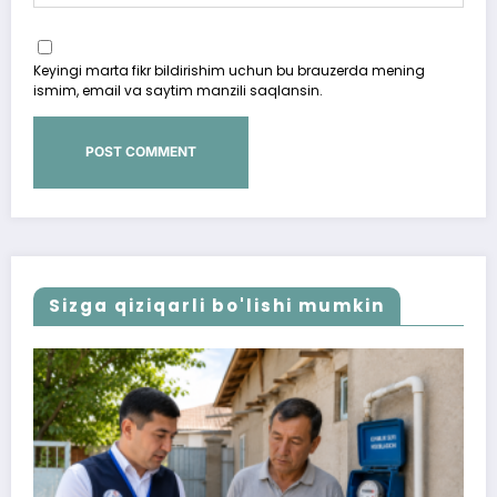
Keyingi marta fikr bildirishim uchun bu brauzerda mening
ismim, email va saytim manzili saqlansin.
Sizga qiziqarli bo'lishi mumkin