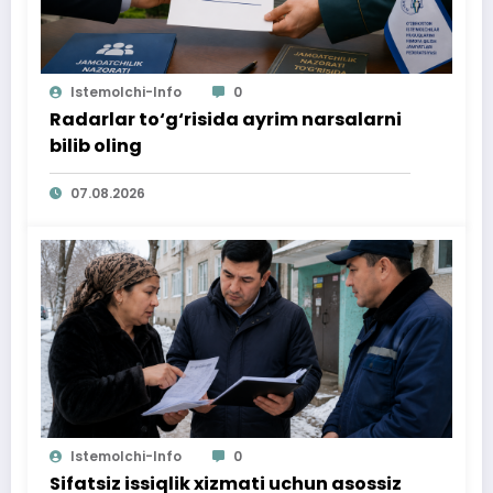
Istemolchi-Info
0
Radarlar to‘g‘risida ayrim narsalarni
bilib oling
07.08.2026
Istemolchi-Info
0
Sifatsiz issiqlik xizmati uchun asossiz