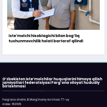
n bog‘liq
172 million so‘m to‘landi, ammo 
raf qilindi
topshirilmadi…
O‘zbekiston iste’molchilar huquqlarini himoya qilish
jamiyatlari federatsiyasi Farg‘ona viloyat hududiy
birlashmasi
Farg‘ona shahri, B.Marg‘inoniy ko‘chasi 77-uy
index: 150105