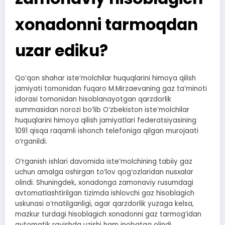
xonadonni tarmoqdan
uzar ediku?
Qo‘qon shahar iste’molchilar huquqlarini himoya qilish
jamiyati tomonidan fuqaro M.Mirzaevaning gaz ta’minoti
idorasi tomonidan hisoblanayotgan qarzdorlik
summasidan norozi bo‘lib O‘zbekiston iste’molchilar
huquqlarini himoya qilish jamiyatlari federatsiyasining
1091 qisqa raqamli ishonch telefoniga qilgan murojaati
o‘rganildi.
O‘rganish ishlari davomida iste’molchining tabiiy gaz
uchun amalga oshirgan to‘lov qog‘ozlaridan nusxalar
olindi. Shuningdek, xonadonga zamonaviy rusumdagi
avtomatlashtirilgan tizimda ishlovchi gaz hisoblagich
uskunasi o‘rnatilganligi, agar qarzdorlik yuzaga kelsa,
mazkur turdagi hisoblagich xonadonni gaz tarmog‘idan
avtomatik ravishda uzishi ham inobatga olindi.