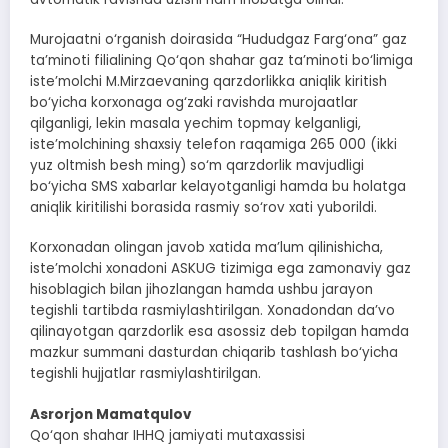
Murojaatni o‘rganish doirasida “Hududgaz Farg‘ona” gaz
ta’minoti filialining Qo‘qon shahar gaz ta’minoti bo‘limiga
iste’molchi M.Mirzaevaning qarzdorlikka aniqlik kiritish
bo‘yicha korxonaga og‘zaki ravishda murojaatlar
qilganligi, lekin masala yechim topmay kelganligi,
iste’molchining shaxsiy telefon raqamiga 265 000 (ikki
yuz oltmish besh ming) so‘m qarzdorlik mavjudligi
bo‘yicha SMS xabarlar kelayotganligi hamda bu holatga
aniqlik kiritilishi borasida rasmiy so‘rov xati yuborildi.
Korxonadan olingan javob xatida ma’lum qilinishicha,
iste’molchi xonadoni ASKUG tizimiga ega zamonaviy gaz
hisoblagich bilan jihozlangan hamda ushbu jarayon
tegishli tartibda rasmiylashtirilgan. Xonadondan da’vo
qilinayotgan qarzdorlik esa asossiz deb topilgan hamda
mazkur summani dasturdan chiqarib tashlash bo‘yicha
tegishli hujjatlar rasmiylashtirilgan.
Asrorjon Mamatqulov
Qo‘qon shahar IHHQ jamiyati mutaxassisi