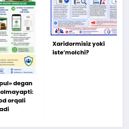
X
m
b
q
Xaridormisiz yoki
k
iste’molchi?
egan
apti:
li