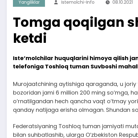
Yangiliklar
Istemolchi-Info
08.10.2021
Tomga qoqilgan sh
ketdi
Iste’molchilar huquqlarini himoya qilish j
telefoniga Toshloq tuman Suvboshi mahall
Murojaatchining aytishiga qaraganda, u joriy 
bozoridan jami 6 million 200 ming so‘mga, ha
o‘rnatilgandan hech qancha vaqt o‘tmay yori
qanday natijaga erisha olmagan. Shundan so‘
Federatsiyaning Toshloq tuman jamiyati mutax
bilan suhbatlashib, ularga O‘zbekiston Respubl