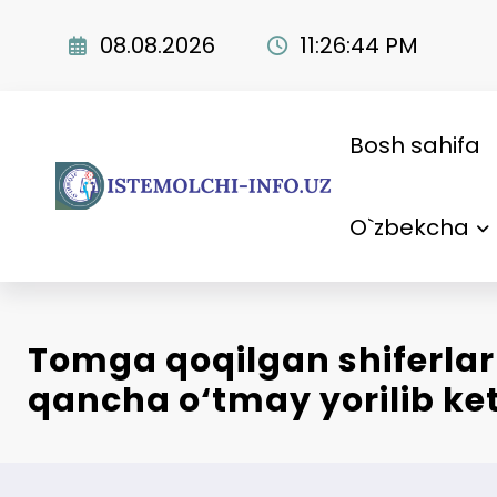
Skip
to
08.08.2026
11:26:45 PM
content
Bosh sahifa
O`zbekcha
Tomga qoqilgan shiferlar
qancha o‘tmay yorilib ke