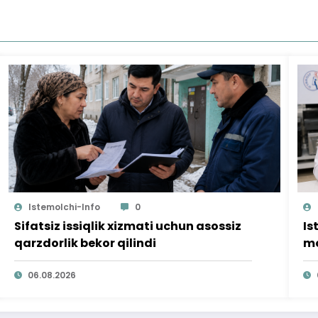
Istemolchi-Info
0
Sifatsiz issiqlik xizmati uchun asossiz
Is
qarzdorlik bekor qilindi
mo
ta
06.08.2026