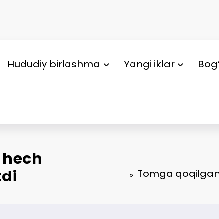
Hududiy birlashma
Yangiliklar
Bog’
 hech
tdi
Tomga qoqilgan s