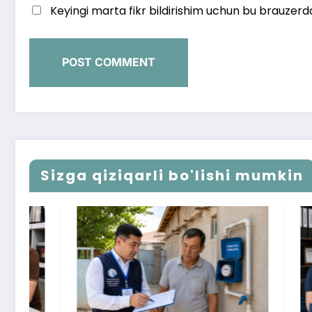
Keyingi marta fikr bildirishim uchun bu brauzerd
Sizga qiziqarli bo'lishi mumkin