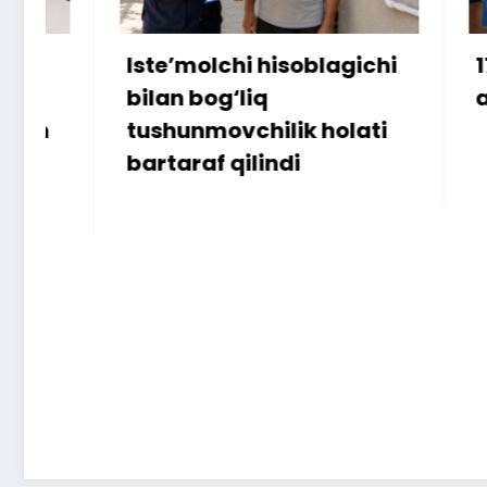
Iste’molchi hisoblagichi
172 mill
bilan bog‘liq
ammo u
tushunmovchilik holati
bartaraf qilindi