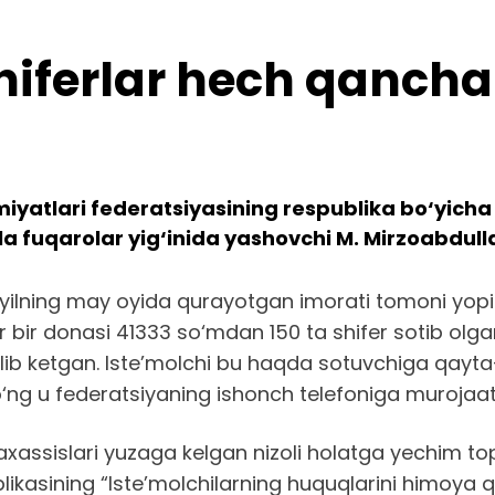
iferlar hech qancha 
amiyatlari federatsiyasining respublika bo‘yich
a fuqarolar yig‘inida yashovchi M. Mirzoabdul
yilning may oyida qurayotgan imorati tomoni yopis
r bir donasi 41333 so‘mdan 150 ta shifer sotib olg
lib ketgan. Iste’molchi bu haqda sotuvchiga qayt
ng u federatsiyaning ishonch telefoniga murojaat 
assislari yuzaga kelgan nizoli holatga yechim to
ikasining “Iste’molchilarning huquqlarini himoya qil