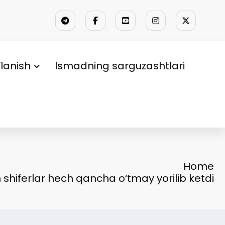
lanish
Ismadning sarguzashtlari
Home
hiferlar hech qancha o‘tmay yorilib ketdi