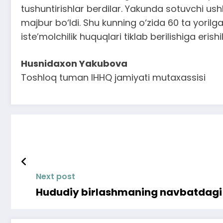
tushuntirishlar berdilar. Yakunda sotuvchi us
majbur bo‘ldi. Shu kunning o‘zida 60 ta yorilga
iste’molchilik huquqlari tiklab berilishiga erishil
Husnidaxon Yakubova
Toshloq tuman IHHQ jamiyati mutaxassisi
Next post
Hududiy birlashmaning navbatdagi K