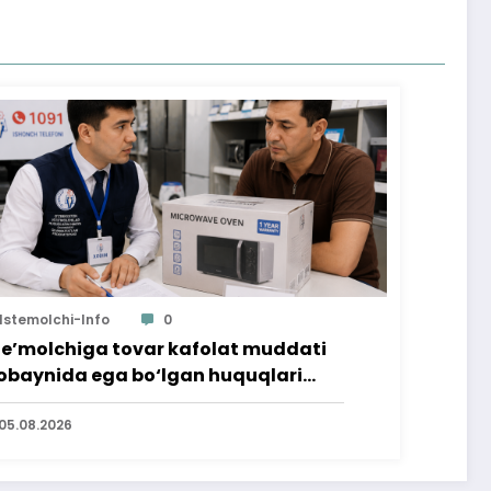
Istemolchi-Info
0
te’molchiga tovar kafolat muddati
baynida ega bo‘lgan huquqlari
’minlab berildi
05.08.2026