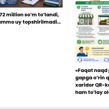
ion so‘m to‘landi,
y topshirilmadi…
«Faqat naqd pul» d
gapga o‘rin qolmay
xaridor QR-kod orqa
ham to‘lay oladi