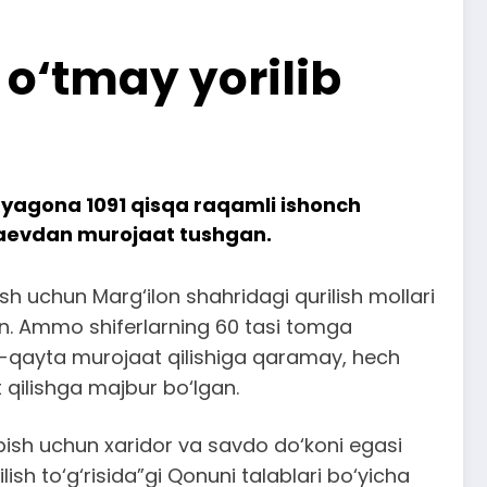
o‘tmay yorilib
a yagona 1091 qisqa raqamli ishonch
laevdan murojaat tushgan.
h uchun Marg‘ilon shahridagi qurilish mollari
an. Ammo shiferlarning 60 tasi tomga
a-qayta murojaat qilishiga qaramay, hech
qilishga majbur bo‘lgan.
pish uchun xaridor va savdo do‘koni egasi
ish to‘g‘risida”gi Qonuni talablari bo‘yicha