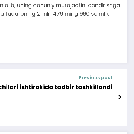
an olib, uning qonuniy murojaatini qondirishga
ijada fuqaroning 2 mln 479 ming 980 so‘mlik
Previous post
ilari ishtirokida tadbir tashkillandi