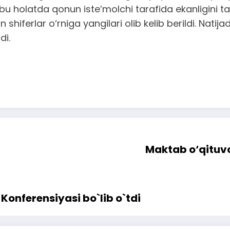
hbu holatda qonun iste’molchi tarafida ekanligini t
n shiferlar o‘rniga yangilari olib kelib berildi. Nat
di.
Maktab o‘qituvch
onferensiyasi bo`lib o`tdi