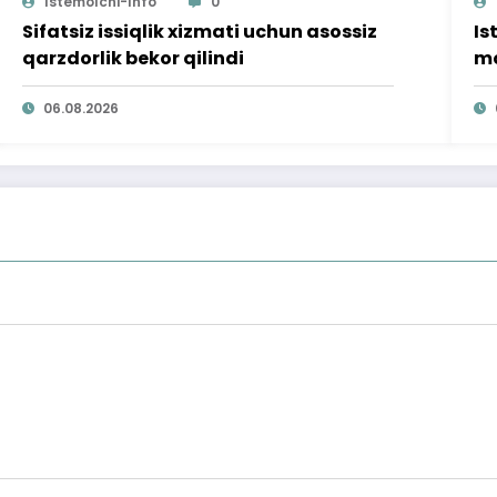
Istemolchi-Info
0
Sifatsiz issiqlik xizmati uchun asossiz
Is
qarzdorlik bekor qilindi
mo
ta
06.08.2026