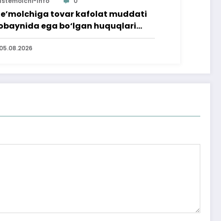
Istemolchi-Info
0
te’molchiga tovar kafolat muddati
baynida ega bo‘lgan huquqlari
’minlab berildi
05.08.2026