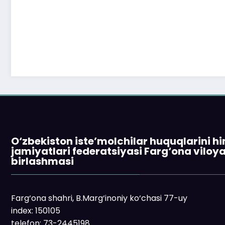
O‘zbekiston iste’molchilar huquqlarini h
jamiyatlari federatsiyasi Farg‘ona viloy
birlashmasi
Farg‘ona shahri, B.Marg‘inoniy ko‘chasi 77-uy
index: 150105
telefon: 73-2445198