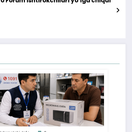
o Forum ishtirokchilari yo‘lga chiqdi