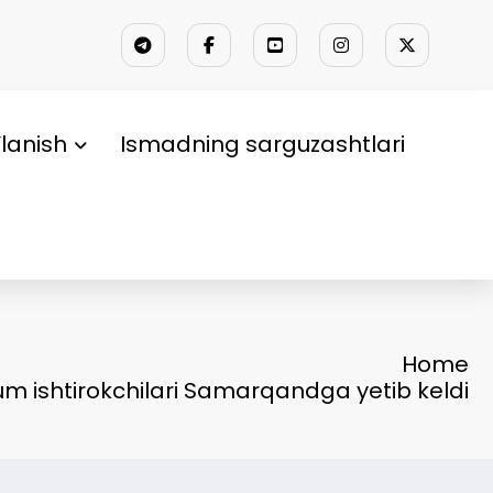
lanish
Ismadning sarguzashtlari
Home
um ishtirokchilari Samarqandga yetib keldi