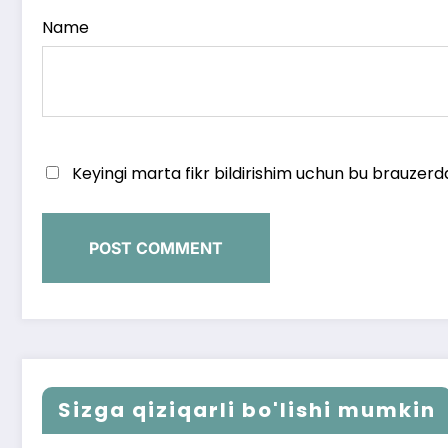
Name
Keyingi marta fikr bildirishim uchun bu brauzerd
Sizga qiziqarli bo'lishi mumkin