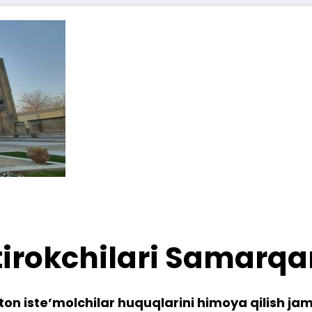
tirokchilari Samarqa
on iste’molchilar huquqlarini himoya qilish jam