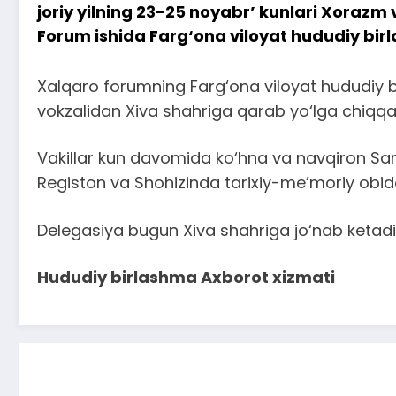
joriy yilning 23-25 noyabr’ kunlari Xoraz
Forum ishida Farg‘ona viloyat hududiy birl
Xalqaro forumning Farg‘ona viloyat hududiy bi
vokzalidan Xiva shahriga qarab yo‘lga chiqqan
Vakillar kun davomida ko‘hna va navqiron Sam
Registon va Shohizinda tarixiy-me’moriy obidal
Delegasiya bugun Xiva shahriga jo‘nab ketadi
Hududiy birlashma Axborot xizmati