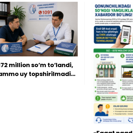
ion so‘m to‘landi,
y topshirilmadi…
«Faqat naqd pul» d