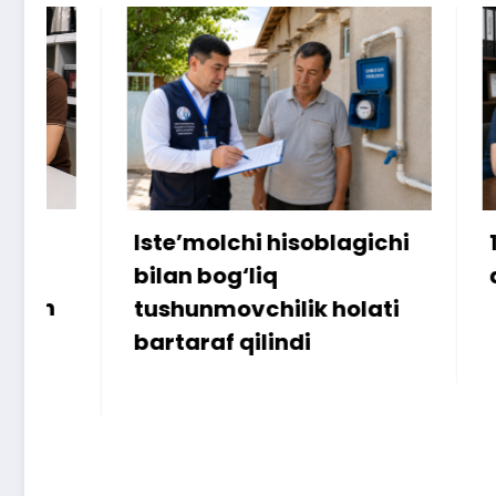
Iste’molchi hisoblagichi
172 mill
bilan bog‘liq
ammo u
tushunmovchilik holati
bartaraf qilindi