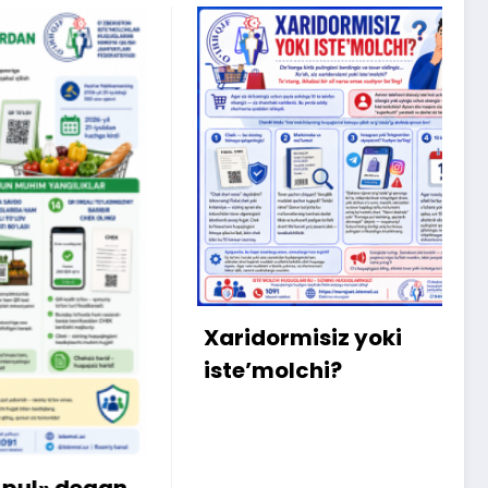
X
m
b
q
Xaridormisiz yoki
k
iste’molchi?
egan