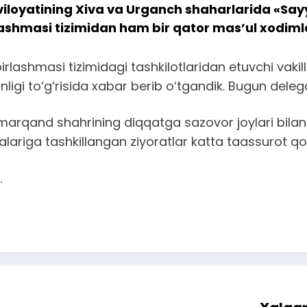
m viloyatining Xiva va Urganch shaharlarida «S
ashmasi tizimidan ham bir qator mas’ul xodimlar
rlashmasi tizimidagi tashkilotlaridan etuvchi vakil
ligi to‘g‘risida xabar berib o‘tgandik. Bugun dele
arqand shahrining diqqatga sazovor joylari bilan t
ariga tashkillangan ziyoratlar katta taassurot qol
.