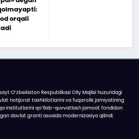
apti:
li
ayt O‘zbekiston Respublikasi Oliy Majlisi huzuridagi
lat notijorat tashkilotlarini va fuqarolik jamiyatining
a institutlarini qo‘llab-quvvatlash jamoat fondidan
ilgan davlat granti asosida modernizasiya qilindi.