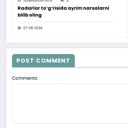
Istemolchi-Info
0
Radarlar to‘g‘risida ayrim narsalarni
bilib oling
07.08.2026
POST COMMENT
Comments