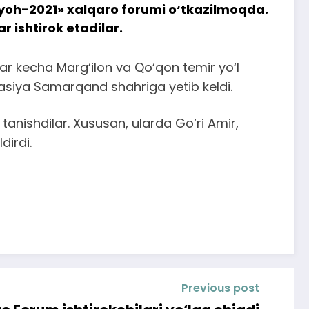
ayyoh-2021» xalqaro forumi o‘tkazilmoqda.
 ishtirok etadilar.
lar kecha Marg‘ilon va Qo‘qon temir yo‘l
gasiya Samarqand shahriga yetib keldi.
anishdilar. Xususan, ularda Go‘ri Amir,
dirdi.
Previous post