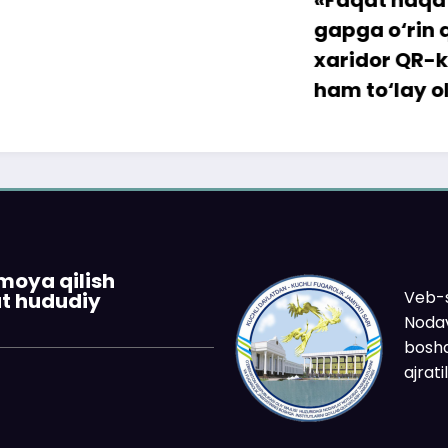
gapga o‘rin qolmay
xaridor QR-kod orqa
ham to‘lay oladi
imoya qilish
Veb-s
at hududiy
Nodav
boshq
ajrat