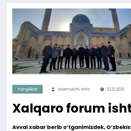
Yangiliklar
Istemolchi-Info
22.11.2021
Xalqaro forum ish
Avval xabar berib o‘tganimizdek, O‘zbekist