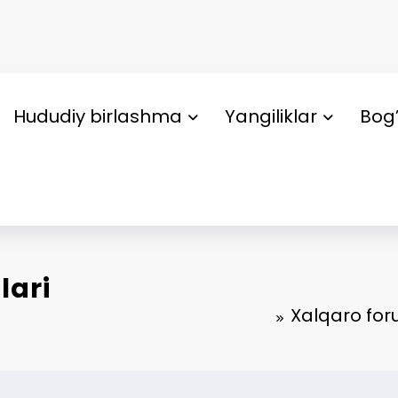
Hududiy birlashma
Yangiliklar
Bog’
lari
Xalqaro for