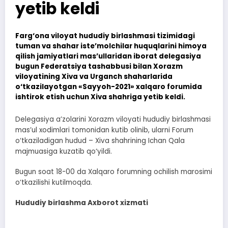
yetib keldi
Farg‘ona viloyat hududiy birlashmasi tizimidagi
tuman va shahar iste’molchilar huquqlarini himoya
qilish jamiyatlari mas’ullaridan iborat delegasiya
bugun Federatsiya tashabbusi bilan Xorazm
viloyatining Xiva va Urganch shaharlarida
o‘tkazilayotgan «Sayyoh-2021» xalqaro forumida
ishtirok etish uchun Xiva shahriga yetib keldi.
Delegasiya a’zolarini Xorazm viloyati hududiy birlashmasi
mas’ul xodimlari tomonidan kutib olinib, ularni Forum
o‘tkaziladigan hudud – Xiva shahrining Ichan Qala
majmuasiga kuzatib qo‘yildi.
Bugun soat 18-00 da Xalqaro forumning ochilish marosimi
o‘tkazilishi kutilmoqda.
Hududiy birlashma Axborot xizmati