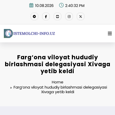
Skip
10.08.2026
2:40:32 PM
to
content
Farg‘ona viloyat hududiy
birlashmasi delegasiyasi Xivaga
yetib keldi
Home
Farg‘ona viloyat hududiy birlashmasi delegasiyasi
Xivaga yetib keldi