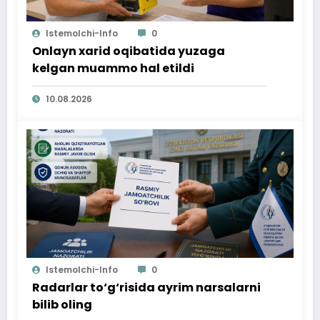
Istemolchi-Info
0
Onlayn xarid oqibatida yuzaga
kelgan muammo hal etildi
10.08.2026
Istemolchi-Info
0
Radarlar to‘g‘risida ayrim narsalarni
bilib oling