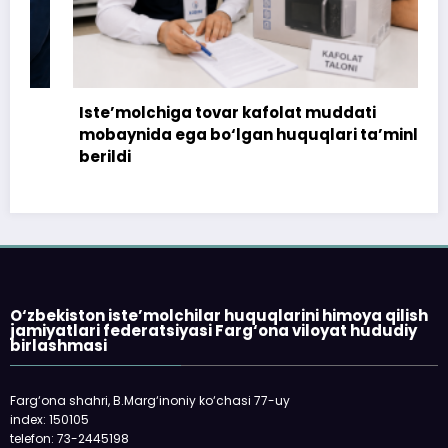
Iste’molchiga tovar kafolat muddati
mobaynida ega bo‘lgan huquqlari ta’minlab
berildi
O‘zbekiston iste’molchilar huquqlarini himoya qilish
jamiyatlari federatsiyasi Farg‘ona viloyat hududiy
birlashmasi
Farg‘ona shahri, B.Marg‘inoniy ko‘chasi 77-uy
index: 150105
telefon: 73-2445198