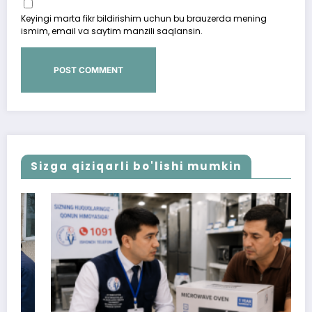
Keyingi marta fikr bildirishim uchun bu brauzerda mening
ismim, email va saytim manzili saqlansin.
Sizga qiziqarli bo'lishi mumkin