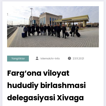
Yangiliklar
Istemolchi-Info
23.11.2021
Farg‘ona viloyat
hududiy birlashmasi
delegasiyasi Xivaga