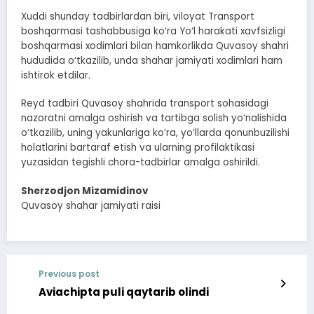
Xuddi shunday tadbirlardan biri, viloyat Transport
boshqarmasi tashabbusiga ko‘ra Yo‘l harakati xavfsizligi
boshqarmasi xodimlari bilan hamkorlikda Quvasoy shahri
hududida o‘tkazilib, unda shahar jamiyati xodimlari ham
ishtirok etdilar.
Reyd tadbiri Quvasoy shahrida transport sohasidagi
nazoratni amalga oshirish va tartibga solish yo‘nalishida
o‘tkazilib, uning yakunlariga ko‘ra, yo‘llarda qonunbuzilishi
holatlarini bartaraf etish va ularning profilaktikasi
yuzasidan tegishli chora-tadbirlar amalga oshirildi.
Sherzodjon Mizamidinov
Quvasoy shahar jamiyati raisi
Previous post
Aviachipta puli qaytarib olindi