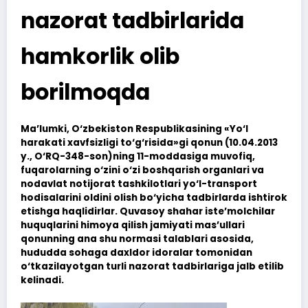
nazorat tadbirlarida
hamkorlik olib
borilmoqda
Ma’lumki, O‘zbekiston Respublikasining «Yo‘l
harakati xavfsizligi to‘g‘risida»gi qonun (10.04.2013
y., O‘RQ-348-son)ning 11-moddasiga muvofiq,
fuqarolarning o‘zini o‘zi boshqarish organlari va
nodavlat notijorat tashkilotlari yo‘l-transport
hodisalarini oldini olish bo‘yicha tadbirlarda ishtirok
etishga haqlidirlar. Quvasoy shahar iste’molchilar
huquqlarini himoya qilish jamiyati mas’ullari
qonunning ana shu normasi talablari asosida,
hududda sohaga daxldor idoralar tomonidan
o‘tkazilayotgan turli nazorat tadbirlariga jalb etilib
kelinadi.