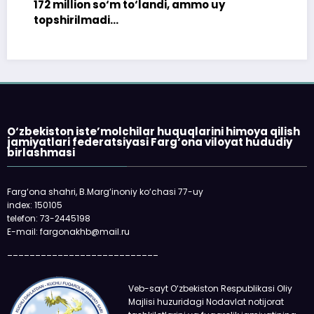
2 million so‘m to‘landi, ammo uy
pshirilmadi…
O‘zbekiston iste’molchilar huquqlarini himoya qilish
jamiyatlari federatsiyasi Farg‘ona viloyat hududiy
birlashmasi
«Faqat
qolmaya
Farg‘ona shahri, B.Marg‘inoniy ko‘chasi 77-uy
oladi
index: 150105
telefon: 73-2445198
E-mail: fargonakhb@mail.ru
___________________________