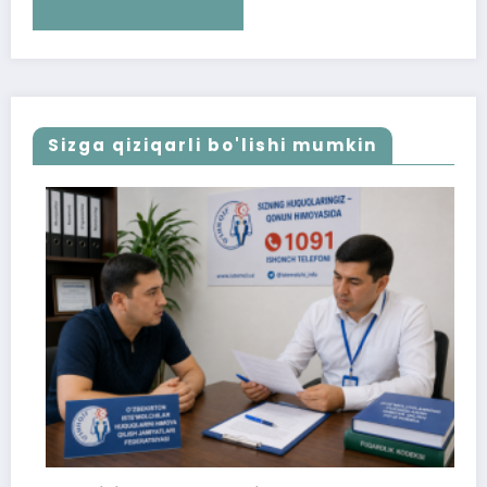
Sizga qiziqarli bo'lishi mumkin