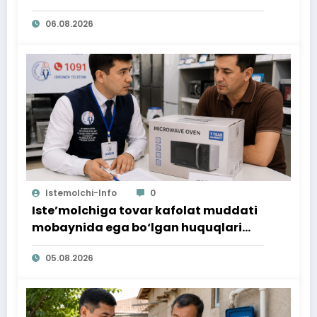
06.08.2026
Istemolchi-Info
0
Iste’molchiga tovar kafolat muddati
mobaynida ega bo‘lgan huquqlari
ta’minlab berildi
05.08.2026