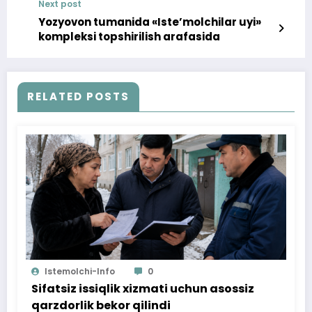
Next post
Yozyovon tumanida «Iste’molchilar uyi»
kompleksi topshirilish arafasida
RELATED POSTS
Istemolchi-Info
0
Sifatsiz issiqlik xizmati uchun asossiz
qarzdorlik bekor qilindi