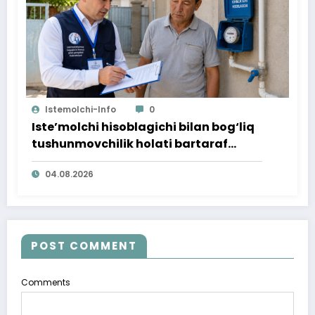
Istemolchi-Info
0
Iste’molchi hisoblagichi bilan bog‘liq
tushunmovchilik holati bartaraf
qilindi
04.08.2026
POST COMMENT
Comments