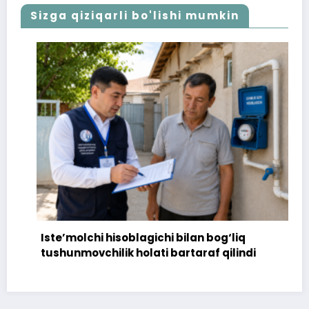
Sizga qiziqarli bo'lishi mumkin
Iste’molchi hisoblagichi bilan bog‘liq
tushunmovchilik holati bartaraf qilindi