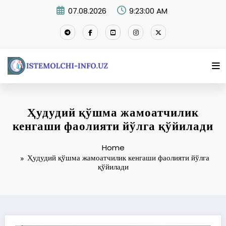
Skip
07.08.2026
9:23:00 AM
to
content
Ҳудудий қўшма жамоатчилик
кенгаши фаолияти йўлга қўйилади
Home
Ҳудудий қўшма жамоатчилик кенгаши фаолияти йўлга
қўйилади