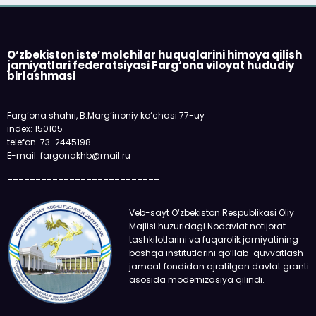
O‘zbekiston iste’molchilar huquqlarini himoya qilish
jamiyatlari federatsiyasi Farg‘ona viloyat hududiy
birlashmasi
Farg‘ona shahri, B.Marg‘inoniy ko‘chasi 77-uy
index: 150105
telefon: 73-2445198
E-mail: fargonakhb@mail.ru
___________________________
Veb-sayt O‘zbekiston Respublikasi Oliy
Majlisi huzuridagi Nodavlat notijorat
tashkilotlarini va fuqarolik jamiyatining
boshqa institutlarini qo‘llab-quvvatlash
jamoat fondidan ajratilgan davlat granti
asosida modernizasiya qilindi.