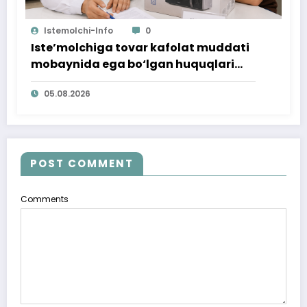
Istemolchi-Info
0
Iste’molchiga tovar kafolat muddati
mobaynida ega bo‘lgan huquqlari
ta’minlab berildi
05.08.2026
POST COMMENT
Comments