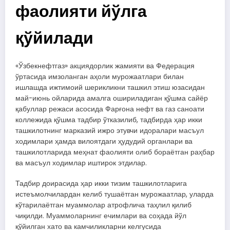
фаолияти йўлга
қўйилади
«Ўзбекнефтгаз» акциядорлик жамияти ва Федерация
ўртасида имзоланган аҳоли мурожаатлари билан
ишлашда ижтимоий шерикликни ташкил этиш юзасидан
май-июнь ойларида амалга ошириладиган қўшма сайёр
қабуллар режаси асосида Фарғона нефт ва газ саноати
коллежида қўшма тадбир ўтказилиб, тадбирда ҳар икки
ташкилотнинг марказий ижро этувчи идоралари масъул
ходимлари ҳамда вилоятдаги ҳудудий органлари ва
ташкилотларида меҳнат фаолияти олиб бораётган раҳбар
ва масъул ходимлар иштирок этдилар.
Тадбир доирасида ҳар икки тизим ташкилотларига
истеъмолчилардан келиб тушаётган мурожаатлар, уларда
кўтарилаётган муаммолар атрофлича таҳлил қилиб
чиқилди. Муаммоларнинг ечимлари ва соҳада йўл
қўйилган хато ва камчиликларни келгусида