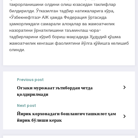
такрорланишини олдини олиш юзасидан таклифлар
билдирилди. Ўтказилган тадбир натижаларига кўра,
«Ўзбекнефтгаз» АЖ ҳамда Федерация ўртасида
ҳамкорликдаги самарали алоқалар ва жамоатчилик
назоратини ўрнатилишини таъминлаш чора-
тадбирларини кўриб бориш мақсадида Ҳудудий қўшма
жамоатчилик кенгаши фаолиятини йўлга қўйишга келишиб
олинди.
Previous post
Оғзаки мурожаат эътибордан четда
қолдирилмади
Next post
Йирик корхонадаги бошланғич ташкилот ҳам
йирик бўлиши керак