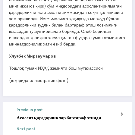
минг икки юз қирқ) сўм миқдоридаги асослантирилмаган
қарздорликни истеъмолчи зиммасидан соқит қилинишига
ҳам эришилди. Истеъмолчига ҳақиқатда мавжуд бўлган
қарздорликни зудлик билан бартараф этиш лозимлиги
юзасидан тушунтиришлар берилди. Олиб борилган
ишлардан қониқиш ҳосил қилган фуқаро туман жамиятига
миннатдорчилик хати ёзиб берди.
Улуғбек Мирзаумаров
Тошлоқ туман ИҲҲҚ жамияти бош мутахассиси
(юқорида иллюстратив фото)
Previous post
Асоссиз қарздорликлар бартараф этилди
Next post