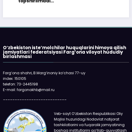
topshirilmadi…
O‘zbekiston iste’molchilar huquqlarini himoya qilish
jamiyatlari federatsiyasi Farg‘ona viloyat hududiy
birlashmasi
Farg‘ona shahri, B.Marg‘inoniy ko‘chasi 77-uy
index: 150105
telefon: 73-2445198
E-mail: fargonakhb@mail.ru
___________________________
Veb-sayt O‘zbekiston Respublikasi Oliy
Majlisi huzuridagi Nodavlat notijorat
tashkilotlarini va fuqarolik jamiyatining
boshqa institutlarini qo‘llab-quvvatlash