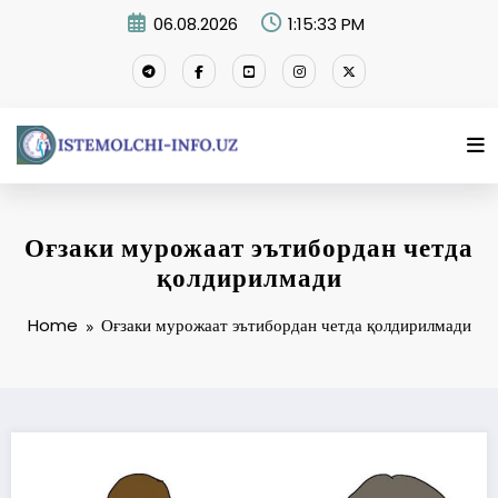
Skip
06.08.2026
1:15:33 PM
to
content
Оғзаки мурожаат эътибордан четда
қолдирилмади
Home
Оғзаки мурожаат эътибордан четда қолдирилмади