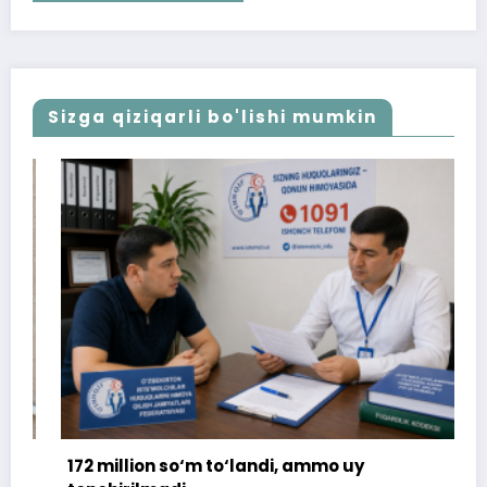
Sizga qiziqarli bo'lishi mumkin
172 million so‘m to‘landi, ammo uy