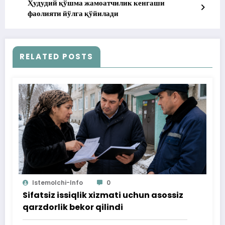
Ҳудудий қўшма жамоатчилик кенгаши
фаолияти йўлга қўйилади
RELATED POSTS
Istemolchi-Info
0
Sifatsiz issiqlik xizmati uchun asossiz
qarzdorlik bekor qilindi