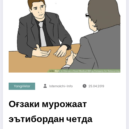
Yangiliklar
Istemolchi-Info
25.04.2019
Оғзаки мурожаат
эътибордан четда