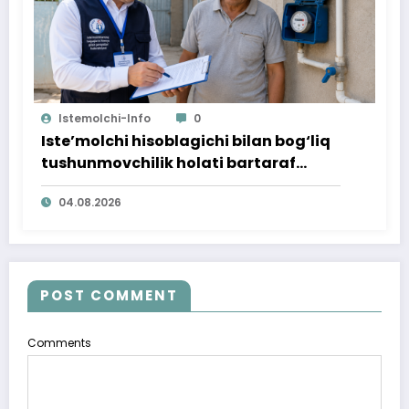
Istemolchi-Info
0
Iste’molchi hisoblagichi bilan bog‘liq
tushunmovchilik holati bartaraf
qilindi
04.08.2026
POST COMMENT
Comments