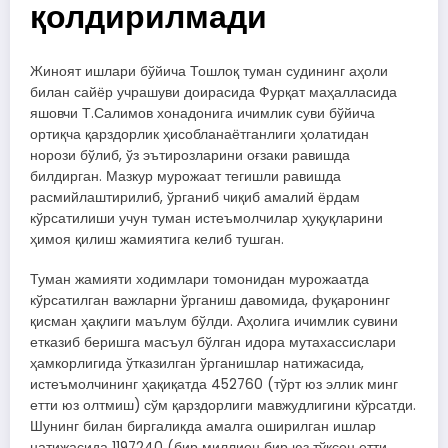
қолдирилмади
Жиноят ишлари бўйича Тошлоқ туман судининг аҳоли
билан сайёр учрашуви доирасида Фурқат маҳалласида
яшовчи Т.Салимов хонадонига ичимлик суви бўйича
ортиқча қарздорлик ҳисобланаётганлиги ҳолатидан
норози бўлиб, ўз эътирозларини оғзаки равишда
билдирган. Мазкур мурожаат тегишли равишда
расмийлаштирилиб, ўрганиб чиқиб амалий ёрдам
кўрсатилиши учун туман истеъмолчилар ҳуқуқларини
ҳимоя қилиш жамиятига келиб тушган.
Туман жамияти ходимлари томонидан мурожаатда
кўрсатилган важларни ўрганиш давомида, фуқаронинг
қисман ҳақлиги маълум бўлди. Аҳолига ичимлик сувини
етказиб беришга масъул бўлган идора мутахассислари
ҳамкорлигида ўтказилган ўрганишлар натижасида,
истеъмолчининг ҳақиқатда 452760 (тўрт юз эллик минг
етти юз олтмиш) сўм қарздорлиги мавжудлигини кўрсатди.
Шунинг билан биргаликда амалга оширилган ишлар
натижасида 1197240 (бир миллион бир юз тўқсон етти