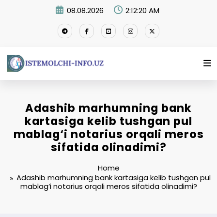
Skip
08.08.2026
2:12:21 AM
to
content
Adashib marhumning bank
kartasiga kelib tushgan pul
mablag‘i notarius orqali meros
sifatida olinadimi?
Home
Adashib marhumning bank kartasiga kelib tushgan pul
mablag‘i notarius orqali meros sifatida olinadimi?