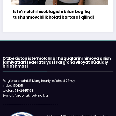
molchi hisoblagichi bilan bog‘liq
172 millio
nmovchilik holati bartaraf qilindi
topshiril
O‘zbekiston iste’molchilar huquqlarini himoya qilish
jamiyatlari federatsiyasi Farg‘ona viloyat hududiy
birlashmasi
Farg‘ona shahri, B.Marg‘inoniy ko‘chasi 77-uy
index: 150105
telefon: 73-2445198
E-mail: fargonakhb@mail.ru
___________________________