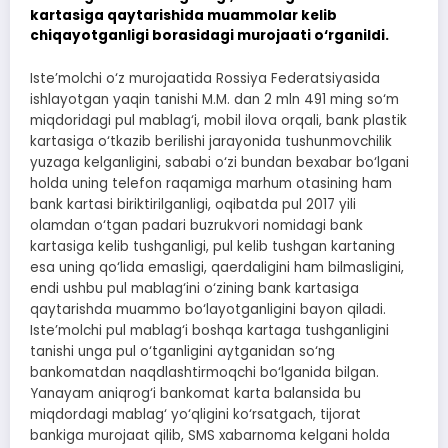
kartasiga qaytarishida muammolar kelib
chiqayotganligi borasidagi murojaati o‘rganildi.
Iste’molchi o‘z murojaatida Rossiya Federatsiyasida
ishlayotgan yaqin tanishi M.M. dan 2 mln 491 ming so‘m
miqdoridagi pul mablag‘i, mobil ilova orqali, bank plastik
kartasiga o‘tkazib berilishi jarayonida tushunmovchilik
yuzaga kelganligini, sababi o‘zi bundan bexabar bo‘lgani
holda uning telefon raqamiga marhum otasining ham
bank kartasi biriktirilganligi, oqibatda pul 2017 yili
olamdan o‘tgan padari buzrukvori nomidagi bank
kartasiga kelib tushganligi, pul kelib tushgan kartaning
esa uning qo‘lida emasligi, qaerdaligini ham bilmasligini,
endi ushbu pul mablag‘ini o‘zining bank kartasiga
qaytarishda muammo bo‘layotganligini bayon qiladi.
Iste’molchi pul mablag‘i boshqa kartaga tushganligini
tanishi unga pul o‘tganligini aytganidan so‘ng
bankomatdan naqdlashtirmoqchi bo‘lganida bilgan.
Yanayam aniqrog‘i bankomat karta balansida bu
miqdordagi mablag‘ yo‘qligini ko‘rsatgach, tijorat
bankiga murojaat qilib, SMS xabarnoma kelgani holda