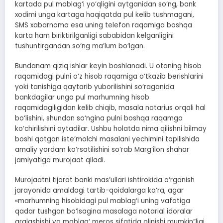
kartada pul mablag‘i yo‘qligini aytganidan so‘ng, bank
xodimi unga kartaga haqiqatda pul kelib tushmagani,
SMS xabarnoma esa uning telefon raqamiga boshqa
karta ham biriktirilganligi sababidan kelganligini
tushuntirgandan so‘ng ma’lum bo‘lgan.
Bundanam qiziq ishlar keyin boshlanadi. U otaning hisob
raqamidagi pulni o‘z hisob raqamiga o‘tkazib berishlarini
yoki tanishiga qaytarib yuborilishini so‘raganida
bankdagilar unga pul marhumning hisob
raqamidagiligidan kelib chiqib, masala notarius orqali hal
bo‘lishini, shundan so‘ngina pulni boshqa raqamga
ko‘chirilishini aytadilar. Ushbu holatda nima qilishni bilmay
boshi qotgan iste’molchi masalani yechimini topilishida
amaliy yordam ko‘rsatilishini so‘rab Marg‘ilon shahar
jamiyatiga murojaat qiladi.
Murojaatni tijorat banki mas’ullari ishtirokida o‘rganish
jarayonida amaldagi tartib-qoidalarga ko‘ra, agar
«marhumning hisobidagi pul mablag‘i uning vafotiga
qadar tushgan bo‘lsagina masalaga notarial idoralar
aralashishi va mablag‘ meros sifatida olinishi mumkin”ligi