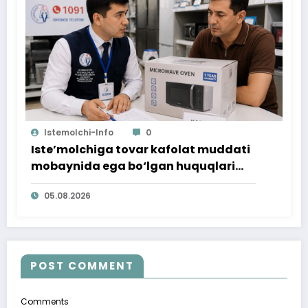
Istemolchi-Info
0
Iste’molchiga tovar kafolat muddati
mobaynida ega bo‘lgan huquqlari
ta’minlab berildi
05.08.2026
POST COMMENT
Comments