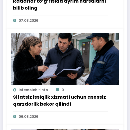
Radarlar to‘g‘risida ayrim narsalarni
bilib oling
07.08.2026
Istemolchi-Info
0
Sifatsiz issiqlik xizmati uchun asossiz
qarzdorlik bekor qilindi
06.08.2026