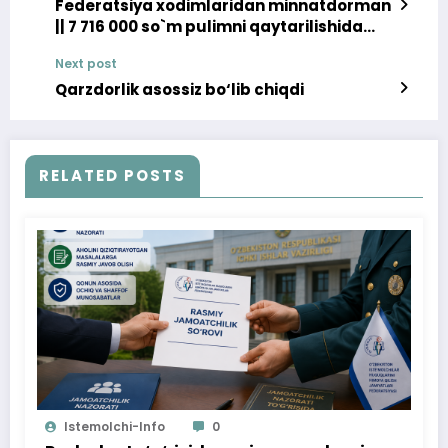
Federatsiya xodimlaridan minnatdorman
|| 7 716 000 so`m pulimni qaytarilishida
yordam ko`rsatishdi
Next post
Qarzdorlik asossiz bo‘lib chiqdi
RELATED POSTS
Istemolchi-Info
0