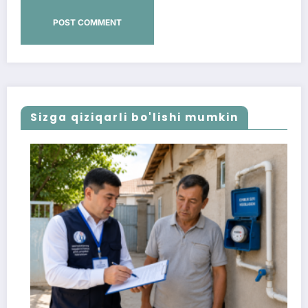
Sizga qiziqarli bo'lishi mumkin