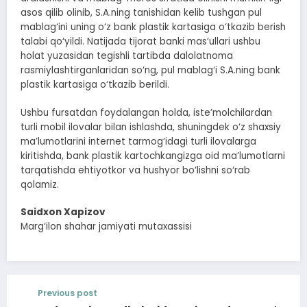
asos qilib olinib, S.A.ning tanishidan kelib tushgan pul
mablag‘ini uning o‘z bank plastik kartasiga o‘tkazib berish
talabi qo‘yildi. Natijada tijorat banki mas’ullari ushbu
holat yuzasidan tegishli tartibda dalolatnoma
rasmiylashtirganlaridan so‘ng, pul mablag‘i S.A.ning bank
plastik kartasiga o‘tkazib berildi.
Ushbu fursatdan foydalangan holda, iste’molchilardan
turli mobil ilovalar bilan ishlashda, shuningdek o‘z shaxsiy
ma’lumotlarini internet tarmog‘idagi turli ilovalarga
kiritishda, bank plastik kartochkangizga oid ma’lumotlarni
tarqatishda ehtiyotkor va hushyor bo‘lishni so‘rab
qolamiz.
Saidxon Xapizov
Marg‘ilon shahar jamiyati mutaxassisi
Previous post