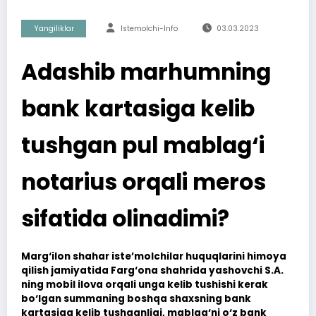
Yangiliklar
Istemolchi-Info
03.03.2023
Adashib marhumning
bank kartasiga kelib
tushgan pul mablag‘i
notarius orqali meros
sifatida olinadimi?
Marg‘ilon shahar iste’molchilar huquqlarini himoya
qilish jamiyatida Farg‘ona shahrida yashovchi S.A.
ning mobil ilova orqali unga kelib tushishi kerak
bo‘lgan summaning boshqa shaxsning bank
kartasiga kelib tushganligi, mablag‘ni o‘z bank