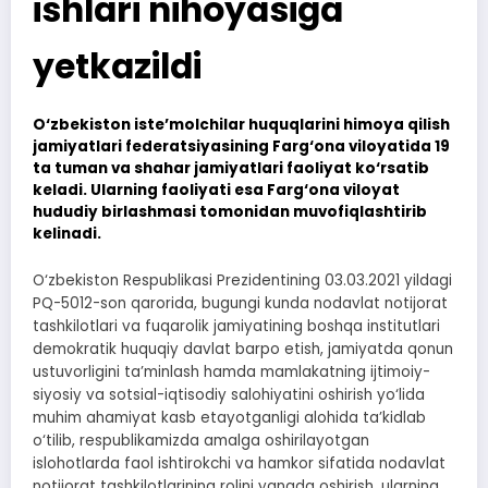
ishlari nihoyasiga
yetkazildi
O‘zbekiston iste’molchilar huquqlarini himoya qilish
jamiyatlari federatsiyasining Farg‘ona viloyatida 19
ta tuman va shahar jamiyatlari faoliyat ko‘rsatib
keladi. Ularning faoliyati esa Farg‘ona viloyat
hududiy birlashmasi tomonidan muvofiqlashtirib
kelinadi.
O‘zbekiston Respublikasi Prezidentining 03.03.2021 yildagi
PQ-5012-son qarorida, bugungi kunda nodavlat notijorat
tashkilotlari va fuqarolik jamiyatining boshqa institutlari
demokratik huquqiy davlat barpo etish, jamiyatda qonun
ustuvorligini ta’minlash hamda mamlakatning ijtimoiy-
siyosiy va sotsial-iqtisodiy salohiyatini oshirish yo‘lida
muhim ahamiyat kasb etayotganligi alohida ta’kidlab
o‘tilib, respublikamizda amalga oshirilayotgan
islohotlarda faol ishtirokchi va hamkor sifatida nodavlat
notijorat tashkilotlarining rolini yanada oshirish, ularning