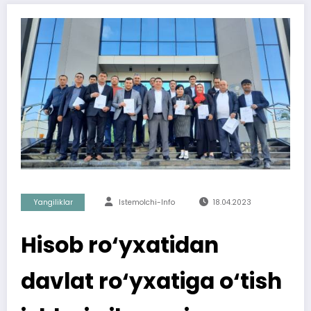
Yangiliklar
Istemolchi-Info
18.04.2023
Hisob ro‘yxatidan
davlat ro‘yxatiga o‘tish