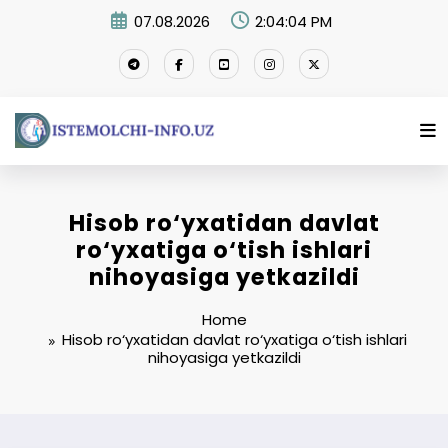
Skip
07.08.2026
2:04:05 PM
to
content
Hisob ro‘yxatidan davlat
ro‘yxatiga o‘tish ishlari
nihoyasiga yetkazildi
Home
Hisob ro‘yxatidan davlat ro‘yxatiga o‘tish ishlari
nihoyasiga yetkazildi