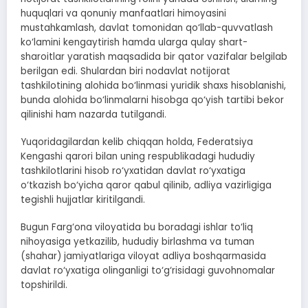
huquqlari va qonuniy manfaatlari himoyasini
mustahkamlash, davlat tomonidan qo‘llab-quvvatlash
ko‘lamini kengaytirish hamda ularga qulay shart-
sharoitlar yaratish maqsadida bir qator vazifalar belgilab
berilgan edi. Shulardan biri nodavlat notijorat
tashkilotining alohida bo‘linmasi yuridik shaxs hisoblanishi,
bunda alohida bo‘linmalarni hisobga qo‘yish tartibi bekor
qilinishi ham nazarda tutilgandi.
Yuqoridagilardan kelib chiqqan holda, Federatsiya
Kengashi qarori bilan uning respublikadagi hududiy
tashkilotlarini hisob ro‘yxatidan davlat ro‘yxatiga
o‘tkazish bo‘yicha qaror qabul qilinib, adliya vazirligiga
tegishli hujjatlar kiritilgandi.
Bugun Farg‘ona viloyatida bu boradagi ishlar to‘liq
nihoyasiga yetkazilib, hududiy birlashma va tuman
(shahar) jamiyatlariga viloyat adliya boshqarmasida
davlat ro‘yxatiga olinganligi to‘g‘risidagi guvohnomalar
topshirildi.