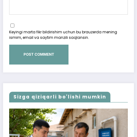
Keyingi marta fikr bildirishim uchun bu brauzerda mening
ismim, email va saytim manzili saqlansin.
Sizga qiziqarli bo'lishi mumkin