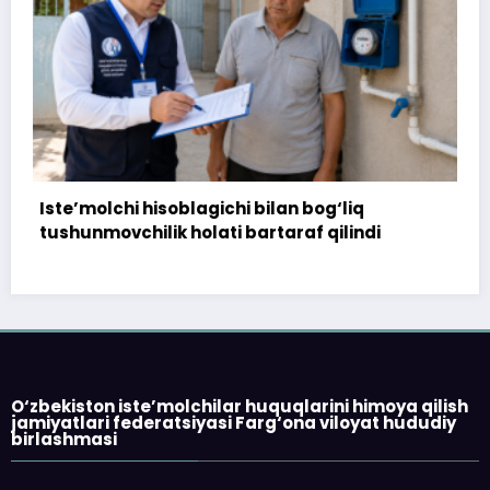
chi bilan bog‘liq
172 million so‘m to‘landi
i bartaraf qilindi
topshirilmadi…
O‘zbekiston iste’molchilar huquqlarini himoya qilish
jamiyatlari federatsiyasi Farg‘ona viloyat hududiy
birlashmasi