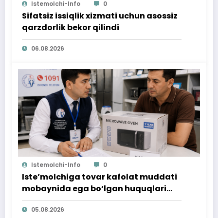
Istemolchi-Info
0
Sifatsiz issiqlik xizmati uchun asossiz
qarzdorlik bekor qilindi
06.08.2026
Istemolchi-Info
0
Iste’molchiga tovar kafolat muddati
mobaynida ega bo‘lgan huquqlari
ta’minlab berildi
05.08.2026