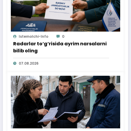
Istemolchi-Info
0
Radarlar to‘g‘risida ayrim narsalarni
bilib oling
07.08.2026