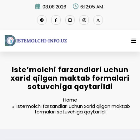
Skip
08.08.2026
6:12:05 AM
to
content
Iste’molchi farzandlari uchun
xarid qilgan maktab formalari
sotuvchiga qaytarildi
Home
Iste’molchi farzandlari uchun xarid qilgan maktab
formalari sotuvchiga qaytarildi