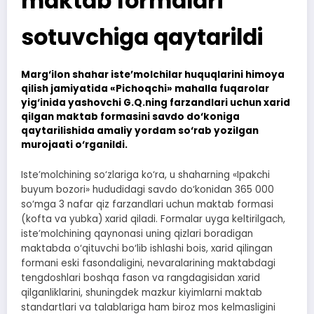
maktab formalari
sotuvchiga qaytarildi
Marg‘ilon shahar iste’molchilar huquqlarini himoya
qilish jamiyatida «Pichoqchi» mahalla fuqarolar
yig‘inida yashovchi G.Q.ning farzandlari uchun xarid
qilgan maktab formasini savdo do‘koniga
qaytarilishida amaliy yordam so‘rab yozilgan
murojaati o‘rganildi.
Iste’molchining so‘zlariga ko‘ra, u shaharning «Ipakchi
buyum bozori» hududidagi savdo do‘konidan 365 000
so‘mga 3 nafar qiz farzandlari uchun maktab formasi
(kofta va yubka) xarid qiladi. Formalar uyga keltirilgach,
iste’molchining qaynonasi uning qizlari boradigan
maktabda o‘qituvchi bo‘lib ishlashi bois, xarid qilingan
formani eski fasondaligini, nevaralarining maktabdagi
tengdoshlari boshqa fason va rangdagisidan xarid
qilganliklarini, shuningdek mazkur kiyimlarni maktab
standartlari va talablariga ham biroz mos kelmasligini