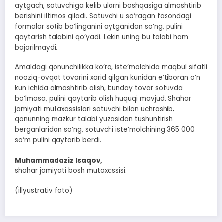
aytgach, sotuvchiga kelib ularni boshqasiga almashtirib
berishini iltimos qiladi. Sotuvchi u so‘ragan fasondagi
formalar sotib bo‘linganini aytganidan so‘ng, pulini
qaytarish talabini qo‘yadi. Lekin uning bu talabi ham
bajarilmaydi.
Amaldagi qonunchilikka ko‘ra, iste’molchida maqbul sifatli
nooziq-ovqat tovarini xarid qilgan kunidan e’tiboran o‘n
kun ichida almashtirib olish, bunday tovar sotuvda
bo‘lmasa, pulini qaytarib olish huquqi mavjud. Shahar
jamiyati mutaxassislari sotuvchi bilan uchrashib,
qonunning mazkur talabi yuzasidan tushuntirish
berganlaridan so‘ng, sotuvchi iste’molchining 365 000
so‘m pulini qaytarib berdi.
Muhammadaziz Isaqov,
shahar jamiyati bosh mutaxassisi.
(illyustrativ foto)