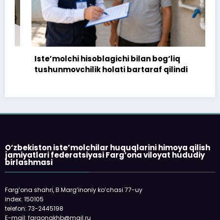
Iste’molchi hisoblagichi bilan bog‘liq
tushunmovchilik holati bartaraf qilindi
O‘zbekiston iste’molchilar huquqlarini himoya qilish
jamiyatlari federatsiyasi Farg‘ona viloyat hududiy
birlashmasi
Farg‘ona shahri, B.Marg‘inoniy ko‘chasi 77-uy
index: 150105
telefon: 73-2445198
E-mail: fargonakhb@mail.ru