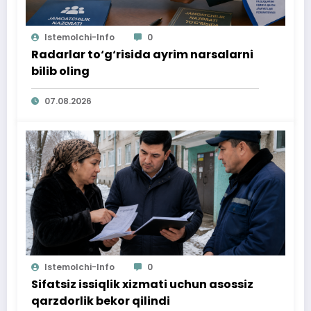
Istemolchi-Info
0
Radarlar to‘g‘risida ayrim narsalarni
bilib oling
07.08.2026
Istemolchi-Info
0
Sifatsiz issiqlik xizmati uchun asossiz
qarzdorlik bekor qilindi