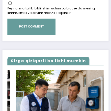
Keyingi marta fikr bildirishim uchun bu brauzerda mening
ismim, email va saytim manzili saqlansin.
Sizga qiziqarli bo'lishi mumkin