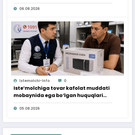
06.08.2026
Istemolchi-Info
0
Iste’molchiga tovar kafolat muddati
mobaynida ega bo‘lgan huquqlari
ta’minlab berildi
05.08.2026