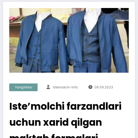
Yangiliklar
Istemolchi-Info
06.09.2023
Iste’molchi farzandlari
uchun xarid qilgan