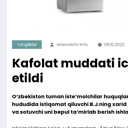
Yangiliklar
Istemolchi-Info
09.10.2023
Kafolat muddati i
etildi
O‘zbekiston tuman iste’molchilar huquqlar
hududida istiqomat qiluvchi B.J.ning xari
va sotuvchi uni bepul ta’mirlab berish ishla