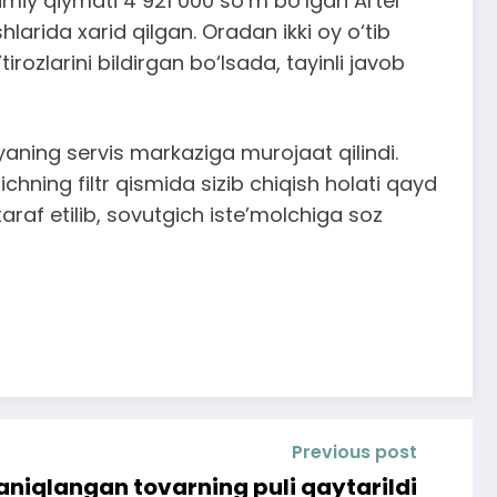
iy qiymati 4 921 000 so‘m bo‘lgan Artel
hlarida xarid qilgan. Oradan ikki oy o‘tib
ozlarini bildirgan bo‘lsada, tayinli javob
ning servis markaziga murojaat qilindi.
chning filtr qismida sizib chiqish holati qayd
artaraf etilib, sovutgich iste’molchiga soz
Previous post
aniqlangan tovarning puli qaytarildi