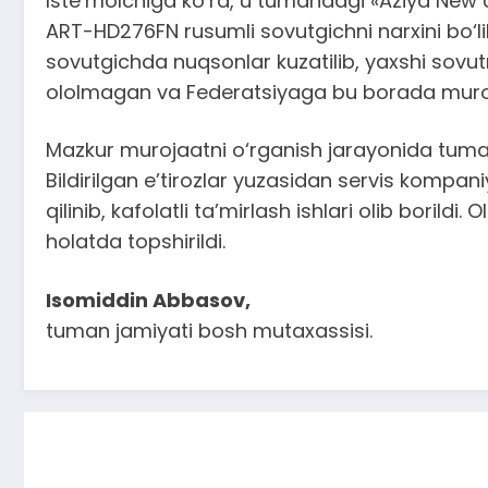
Iste’molchiga ko‘ra, u tumandagi «Aziya New
ART-HD276FN rusumli sovutgichni narxini bo‘lib-b
sovutgichda nuqsonlar kuzatilib, yaxshi sovut
ololmagan va Federatsiyaga bu borada muroj
Mazkur murojaatni o‘rganish jarayonida tuma
Bildirilgan e’tirozlar yuzasidan servis kompan
qilinib, kafolatli ta’mirlash ishlari olib borildi
holatda topshirildi.
Isomiddin Abbasov,
tuman jamiyati bosh mutaxassisi.