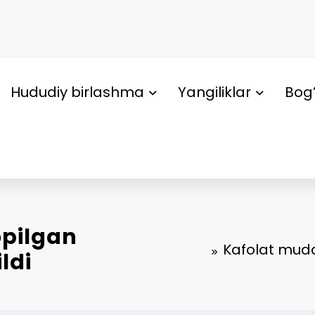
Hududiy birlashma
Yangiliklar
Bog’
opilgan
Kafolat mudd
ldi