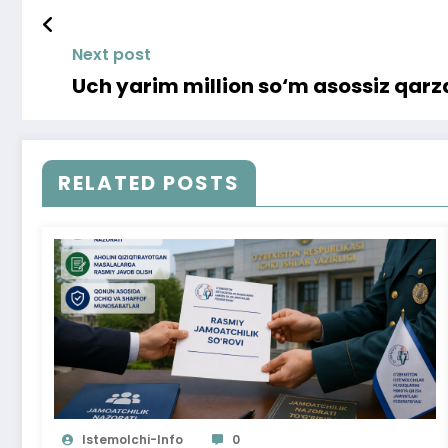
Next post
Uch yarim million so‘m asossiz qarzd
RELATED POSTS
Istemolchi-Info
0