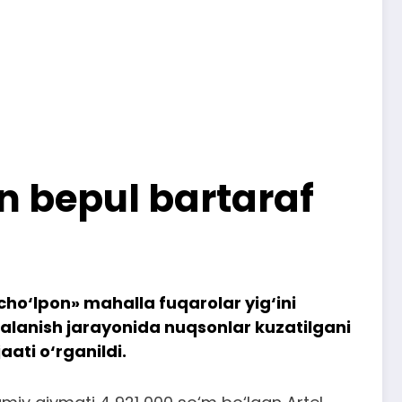
n bepul bartaraf
ho‘lpon» mahalla fuqarolar yig‘ini
alanish jarayonida nuqsonlar kuzatilgani
aati o‘rganildi.