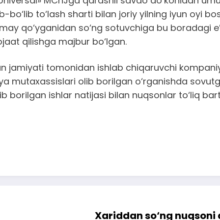
 Universal» MChJga qarashli savdo do‘konidan umum
o‘lib to‘lash sharti bilan joriy yilning iyun oyi bos
may qo‘yganidan so‘ng sotuvchiga bu boradagi e’tir
aat qilishga majbur bo‘lgan.
n jamiyati tomonidan ishlab chiqaruvchi kompaniya
iya mutaxassislari olib borilgan o‘rganishda sovutgi
. Olib borilgan ishlar natijasi bilan nuqsonlar to‘liq b
Xariddan so‘ng nuqsoni 