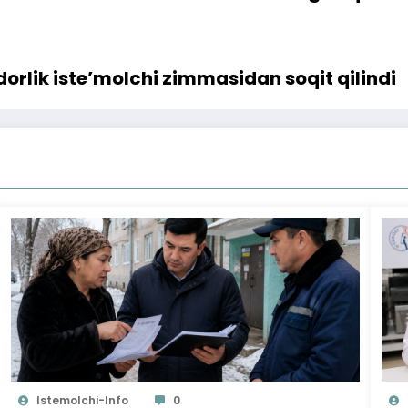
orlik iste’molchi zimmasidan soqit qilindi
Istemolchi-Info
0