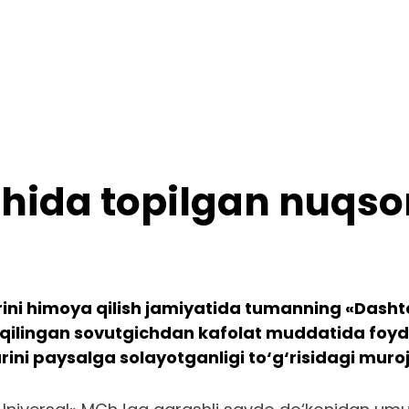
chida topilgan nuqso
ini himoya qilish jamiyatida tumanning «Dashtc
d qilingan sovutgichdan kafolat muddatida foyd
rini paysalga solayotganligi to‘g‘risidagi muroj