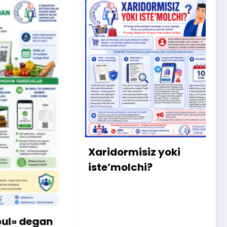
X
m
b
q
Xaridormisiz yoki
k
iste’molchi?
egan