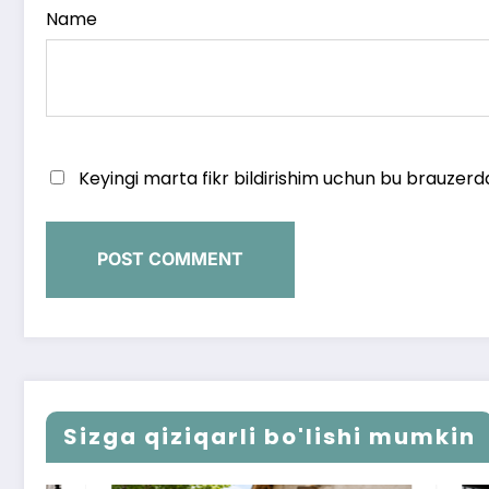
Name
Keyingi marta fikr bildirishim uchun bu brauzerd
Sizga qiziqarli bo'lishi mumkin