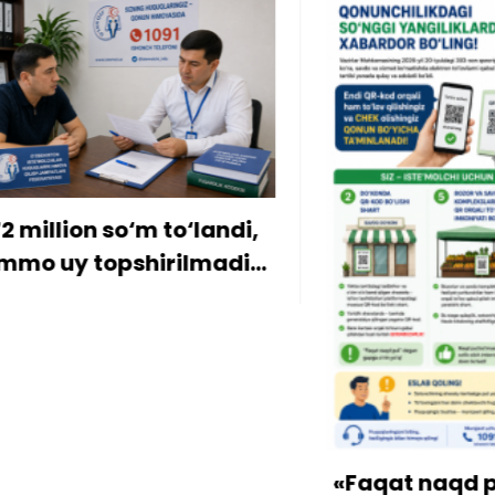
ion so‘m to‘landi,
y topshirilmadi…
«Faqat naqd pul» d