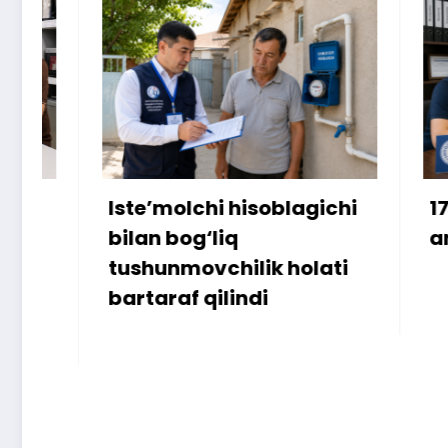
Iste’molchi hisoblagichi
172 mill
bilan bog‘liq
ammo u
tushunmovchilik holati
bartaraf qilindi