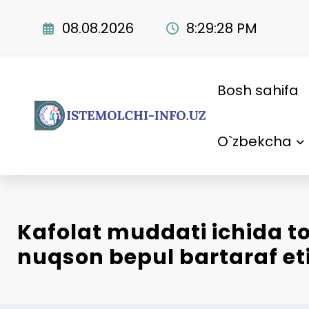
Skip
to
08.08.2026
8:29:29 PM
content
Bosh sahifa
O`zbekcha
Kafolat muddati ichida t
nuqson bepul bartaraf eti