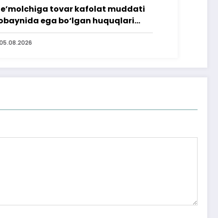
te’molchiga tovar kafolat muddati
baynida ega bo‘lgan huquqlari
’minlab berildi
05.08.2026