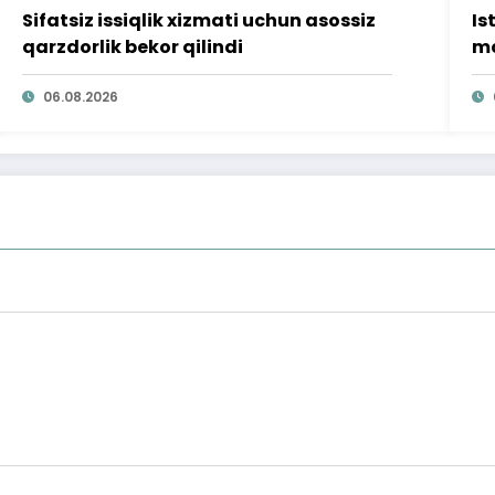
Sifatsiz issiqlik xizmati uchun asossiz
Is
qarzdorlik bekor qilindi
mo
ta
06.08.2026