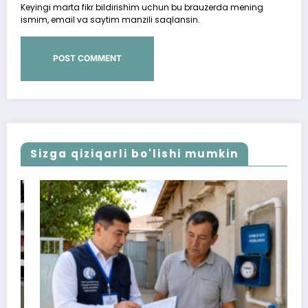
Keyingi marta fikr bildirishim uchun bu brauzerda mening
ismim, email va saytim manzili saqlansin.
Sizga qiziqarli bo'lishi mumkin