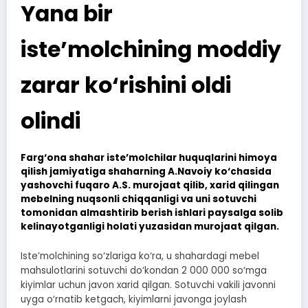
Yana bir
iste’molchining moddiy
zarar ko‘rishini oldi
olindi
Farg‘ona shahar iste’molchilar huquqlarini himoya
qilish jamiyatiga shaharning A.Navoiy ko‘chasida
yashovchi fuqaro A.S. murojaat qilib, xarid qilingan
mebelning nuqsonli chiqqanligi va uni sotuvchi
tomonidan almashtirib berish ishlari paysalga solib
kelinayotganligi holati yuzasidan murojaat qilgan.
Iste’molchining so‘zlariga ko‘ra, u shahardagi mebel
mahsulotlarini sotuvchi do‘kondan 2 000 000 so‘mga
kiyimlar uchun javon xarid qilgan. Sotuvchi vakili javonni
uyga o‘rnatib ketgach, kiyimlarni javonga joylash