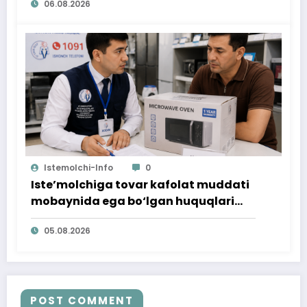
06.08.2026
Istemolchi-Info
0
Iste’molchiga tovar kafolat muddati
mobaynida ega bo‘lgan huquqlari
ta’minlab berildi
05.08.2026
POST COMMENT