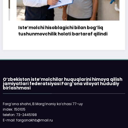
Iste’molchi hisoblagichi bilan bog‘liq
tushunmovchilik holati bartaraf qilindi
O‘zbekiston iste’molchilar huquqlarini himoya qilish
jamiyatlari federatsiyasi Farg‘ona viloyat hududiy
birlashmasi
Farg‘ona shahri, B.Marg‘inoniy ko‘chasi 77-uy
index: 150105
telefon: 73-2445198
E-mail: fargonakhb@mail.ru