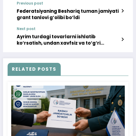
Previous post
Federatsiyaning Beshariq tuman jamiyati
grant tanlovi g‘olibi bo‘ldi
Next post
Ayrim turdagi tovarlarni ishlatib
ko‘rsatish, undan xavfsiz va to‘g‘ri
foydalanishni o‘rgatish sotuvchining
majburiyatidir
RELATED POSTS