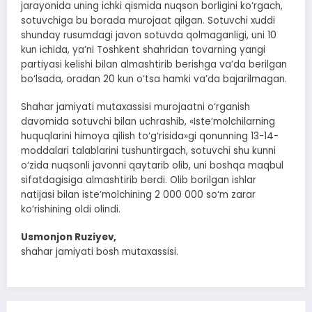
jarayonida uning ichki qismida nuqson borligini ko‘rgach,
sotuvchiga bu borada murojaat qilgan. Sotuvchi xuddi
shunday rusumdagi javon sotuvda qolmaganligi, uni 10
kun ichida, ya’ni Toshkent shahridan tovarning yangi
partiyasi kelishi bilan almashtirib berishga va’da berilgan
bo‘lsada, oradan 20 kun o‘tsa hamki va’da bajarilmagan.
Shahar jamiyati mutaxassisi murojaatni o‘rganish
davomida sotuvchi bilan uchrashib, «Iste’molchilarning
huquqlarini himoya qilish to‘g‘risida»gi qonunning 13-14-
moddalari talablarini tushuntirgach, sotuvchi shu kunni
o‘zida nuqsonli javonni qaytarib olib, uni boshqa maqbul
sifatdagisiga almashtirib berdi. Olib borilgan ishlar
natijasi bilan iste’molchining 2 000 000 so‘m zarar
ko‘rishining oldi olindi.
Usmonjon Ruziyev,
shahar jamiyati bosh mutaxassisi.