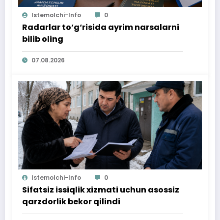
Istemolchi-Info
0
Radarlar to‘g‘risida ayrim narsalarni
bilib oling
07.08.2026
Istemolchi-Info
0
Sifatsiz issiqlik xizmati uchun asossiz
qarzdorlik bekor qilindi