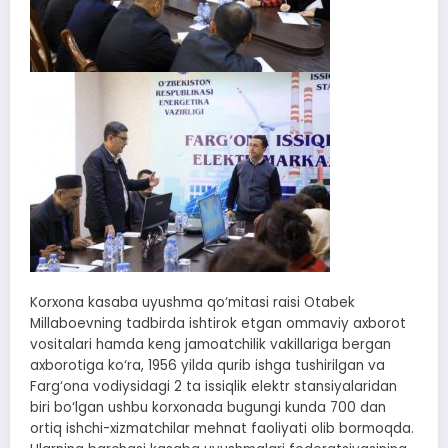
Korxona kasaba uyushma qo‘mitasi raisi Otabek
Millaboevning tadbirda ishtirok etgan ommaviy axborot
vositalari hamda keng jamoatchilik vakillariga bergan
axborotiga ko‘ra, 1956 yilda qurib ishga tushirilgan va
Farg‘ona vodiysidagi 2 ta issiqlik elektr stansiyalaridan
biri bo‘lgan ushbu korxonada bugungi kunda 700 dan
ortiq ishchi-xizmatchilar mehnat faoliyati olib bormoqda.