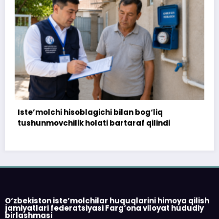
172 million so‘m to‘landi, ammo uy
topshirilmadi…
O‘zbekiston iste’molchilar huquqlarini himoya qilish
jamiyatlari federatsiyasi Farg‘ona viloyat hududiy
birlashmasi