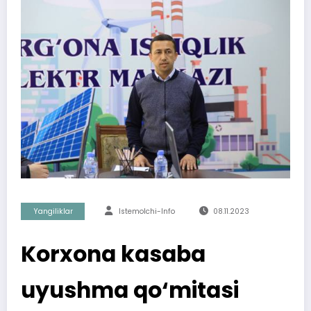
Yangiliklar
Istemolchi-Info
08.11.2023
Korxona kasaba
uyushma qo‘mitasi