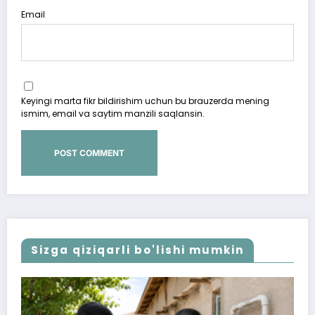
Email
Keyingi marta fikr bildirishim uchun bu brauzerda mening
ismim, email va saytim manzili saqlansin.
Sizga qiziqarli bo'lishi mumkin