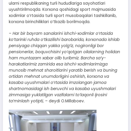
ularni respublikaning turli hududlariga sayohatlari
uyushtirilmoqda. Korxona qoshidagi sport majmuasida
xodimlar o‘rtasida turli sport musobaqalari tashkillanib,
korxona birinchiliklari o‘tkazib borilmoqda.
–
Har bir bayram sanalarini ishchi-xodimlar o‘rtasida
ko‘tarinki ruhda o‘tkazilishi barobarida, korxonada ishlab
pensiyaga chiqqan yakka yolg‘iz, nogironligi bor
pensionerlar, boquvchisini yo‘qotgan oilalarning holidan
ham muntazam xabar olib turibmiz. Barcha sa’y-
harakatlarimiz zamirida esa ishchi-xodimlarimizga
munosib mehnat sharoitlarini yaratib berish va buning
ortidan mehnat unumdorligini oshirish, korxona va
kasaba uyushmalari o‘rtasida imzolangan jamoa
shartnomasidagi ish beruvchi va kasaba uyushmalari
zimmasiga yuklatilgan vazifalarni to‘laqonli ijrosini
ta’minlash yotipti,
– deydi O.Millaboev.