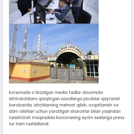
Korxonada o‘tkazilgan media tadbir davomida
ishtirokchilarni qiziqtirgan savollarga javoblar qaytarish
barobarida, ishchilarning mehnat qilish, ovqatlanish va
dam olishlari uchun yaratilgan sharoitlar bilan yaqindan
tanishtirish maqsadida korxonaning ayrim sexlariga press
tur ham tashkillandi.