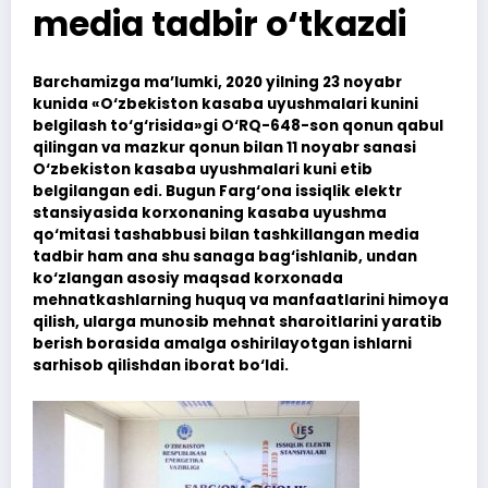
media tadbir o‘tkazdi
Barchamizga ma’lumki, 2020 yilning 23 noyabr
kunida «O‘zbekiston kasaba uyushmalari kunini
belgilash to‘g‘risida»gi O‘RQ-648-son qonun qabul
qilingan va mazkur qonun bilan 11 noyabr sanasi
O‘zbekiston kasaba uyushmalari kuni etib
belgilangan edi. Bugun Farg‘ona issiqlik elektr
stansiyasida korxonaning kasaba uyushma
qo‘mitasi tashabbusi bilan tashkillangan media
tadbir ham ana shu sanaga bag‘ishlanib, undan
ko‘zlangan asosiy maqsad korxonada
mehnatkashlarning huquq va manfaatlarini himoya
qilish, ularga munosib mehnat sharoitlarini yaratib
berish borasida amalga oshirilayotgan ishlarni
sarhisob qilishdan iborat bo‘ldi.