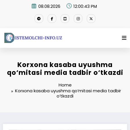
Skip
08.08.2026
12:00:43 PM
to
content
Korxona kasaba uyushma
qo‘mitasi media tadbir o‘tkazdi
Home
Korxona kasaba uyushma qo‘mitasi media tadbir
o‘tkazdi