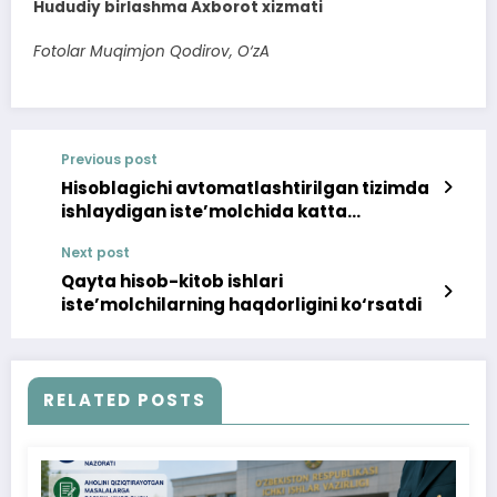
Hududiy birlashma Axborot xizmati
Fotolar Muqimjon Qodirov, O‘zA
Previous post
Hisoblagichi avtomatlashtirilgan tizimda
ishlaydigan iste’molchida katta
miqdorda qarzdorlik yuzaga kelishi
Next post
mumkinmi?
Qayta hisob-kitob ishlari
iste’molchilarning haqdorligini ko‘rsatdi
RELATED POSTS