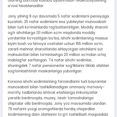
Ularning barchasi kasaba uyushmalari federatsiyasining
a’zosi hisoblanadilar.
Joriy yilning 9 oyi davomida 5 nafar xodimlarni pensiyaga
kuzatish, 25 nafar xodimlarni esa yubileylari munosabati
bilan turli ko‘rinishlarda rag‘batlantirilgan. Moddiy sharoiti
og‘ir ishchilarga 131 million so‘m miqdorida moddiy
yordamlar ko‘rsatilgan bo‘lsa, ishchi xodimlarning maxsus
kiyim bosh va himoya vositalari uchun 155 million so‘m,
zararli mehnat sharoitlarida ishlayotgan ishchilarni sut
mahsulotlari bilan ta’minlashga 20 million so‘mdan ortiq
mablag‘lar sarflangan. 74 nafar ishchi-xodimlar,
shuningdek 7 nafar pensionerlar sog‘liklarini tiklab olishlari
sog‘lomlashtirish maskanlariga yuborilgan.
Korxona ishchi xodimlarining farzandlarini turli bayramlar
munosabati bilan tashkillanadigan ommaviy ma’naviy-
ma’rifiy tadbirlarda ishtirok etishlariga imkoniyatlar
yaratib berilmoqda, muzey, teatr tomoshalariga
chiptalar olib berilmoqda. Joriy yoz mavsumida ulardan
79 nafarini yozgi oromgohlarda hordiq chiqardilar.
Xodimlarning dam olishlarini to‘g‘ri tashkillash maqsadida