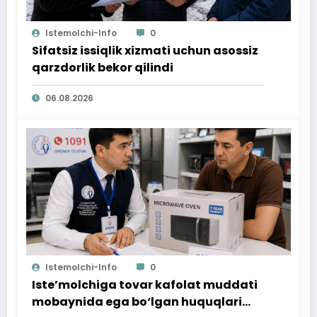
Istemolchi-Info
0
Sifatsiz issiqlik xizmati uchun asossiz
qarzdorlik bekor qilindi
06.08.2026
Istemolchi-Info
0
Iste’molchiga tovar kafolat muddati
mobaynida ega bo‘lgan huquqlari