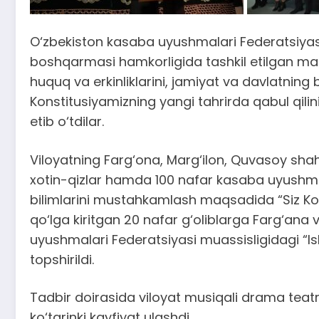
O‘zbekiston kasaba uyushmalari Federatsiyasini
boshqarmasi hamkorligida tashkil etilgan mazk
huquq va erkinliklarini, jamiyat va davlatning
Konstitusiyamizning yangi tahrirda qabul qili
etib o‘tdilar.
Viloyatning Farg‘ona, Marg‘ilon, Quvasoy sha
xotin-qizlar hamda 100 nafar kasaba uyushmala
bilimlarini mustahkamlash maqsadida “Siz Konst
qo‘lga kiritgan 20 nafar g‘oliblarga Farg‘ana
uyushmalari Federatsiyasi muassisligidagi “Is
topshirildi.
Tadbir doirasida viloyat musiqali drama teat
ko‘tarinki kayfiyat ulashdi.