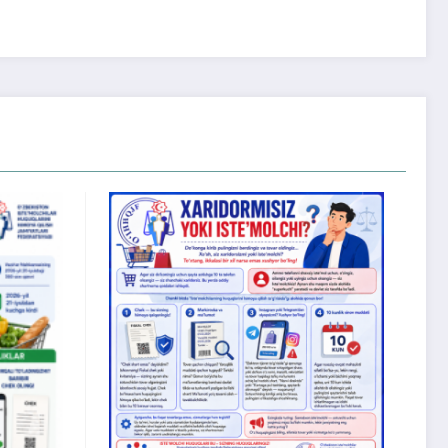
Xonadonning sobiq
mulkdoridan «meros»