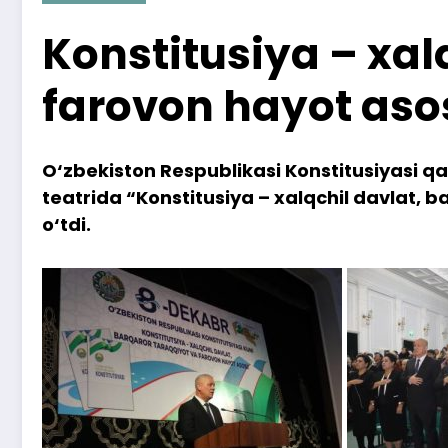
Konstitusiya – xal
farovon hayot aso
O‘zbekiston Respublikasi Konstitusiyasi qa
teatrida “Konstitusiya – xalqchil davlat, 
o‘tdi.