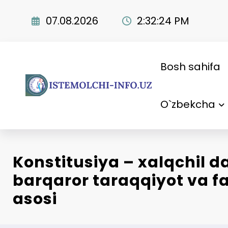
Skip
to
07.08.2026
2:32:26 PM
content
Bosh sahifa
O`zbekcha
Konstitusiya – xalqchil d
barqaror taraqqiyot va f
asosi