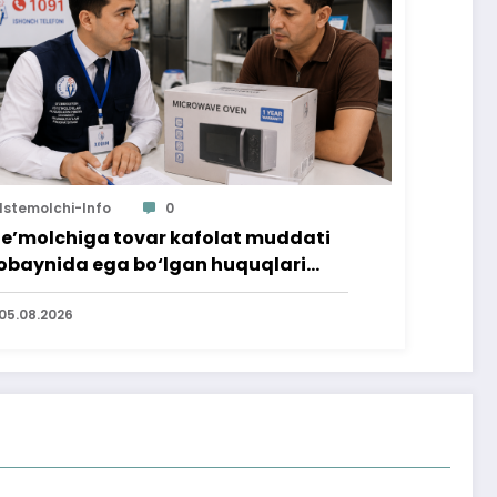
Istemolchi-Info
0
te’molchiga tovar kafolat muddati
baynida ega bo‘lgan huquqlari
’minlab berildi
05.08.2026