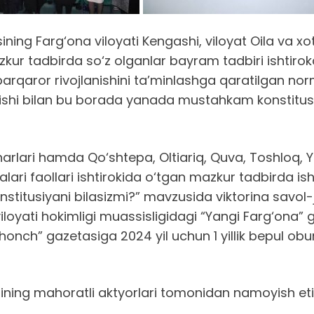
ng Farg‘ona viloyati Kengashi, viloyat Oila va xoti
ur tadbirda so‘z olganlar bayram tadbiri ishtirokch
 barqaror rivojlanishini ta’minlashga qaratilgan no
nishi bilan bu borada yanada mustahkam konstitusiy
harlari hamda Qo‘shtepa, Oltiariq, Quva, Toshloq,
ri faollari ishtirokida o‘tgan mazkur tadbirda ish
itusiyani bilasizmi?” mavzusida viktorina savol-javo
 viloyati hokimligi muassisligidagi “Yangi Farg‘on
honch” gazetasiga 2024 yil uchun 1 yillik bepul ob
rining mahoratli aktyorlari tomonidan namoyish eti