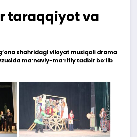
r taraqqiyot va
arg‘ona shahridagi viloyat musiqali drama
vzusida ma’naviy-ma’rifiy tadbir bo‘lib