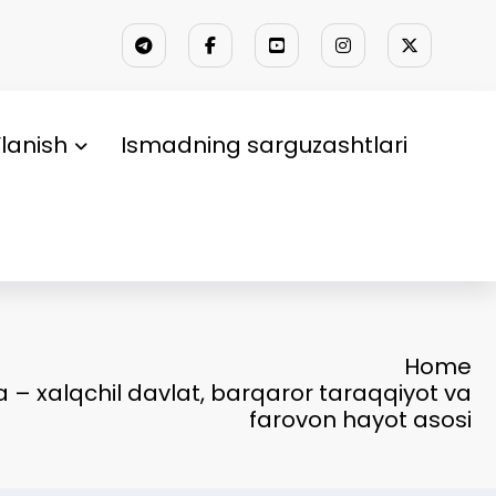
lanish
Ismadning sarguzashtlari
Home
a – xalqchil davlat, barqaror taraqqiyot va
farovon hayot asosi