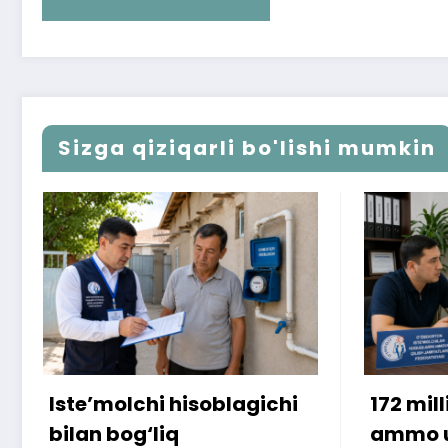
Sizga qiziqarli bo'lishi mumkin
172 million so‘m to‘landi,
ammo uy topshirilmadi…