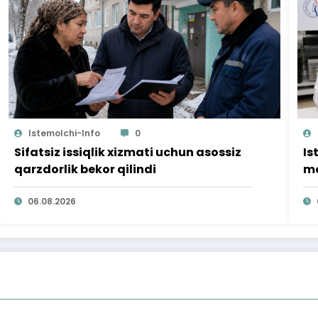
Istemolchi-Info
0
Sifatsiz issiqlik xizmati uchun asossiz
Is
qarzdorlik bekor qilindi
mo
ta
06.08.2026