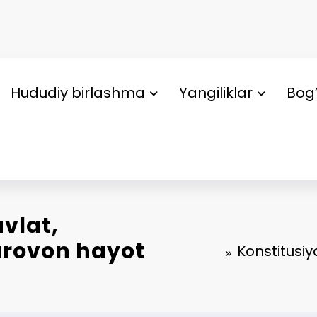
Hududiy birlashma
Yangiliklar
Bog’
avlat,
arovon hayot
Konstitusiy