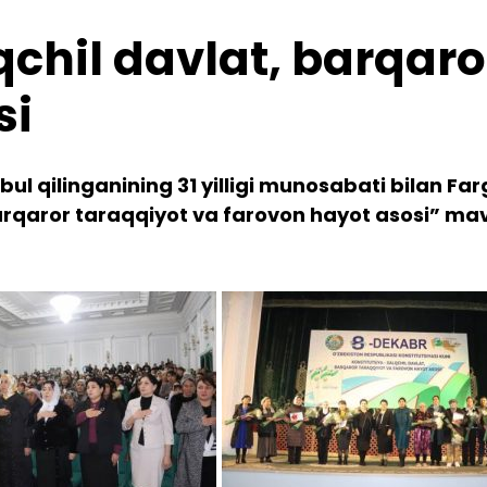
qchil davlat, barqaro
si
bul qilinganining 31 yilligi munosabati bilan F
barqaror taraqqiyot va farovon hayot asosi” ma