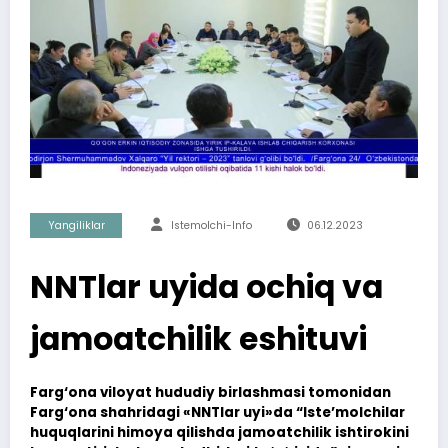
Yangiliklar
Istemolchi-Info
06.12.2023
NNTlar uyida ochiq va
jamoatchilik eshituvi
Farg‘ona viloyat hududiy birlashmasi tomonidan
Farg‘ona shahridagi «NNTlar uyi»da “Iste’molchilar
huquqlarini himoya qilishda jamoatchilik ishtirokini