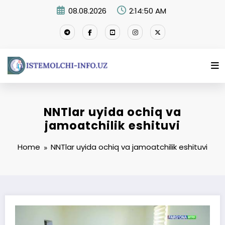
Skip
08.08.2026
2:14:50 AM
to
content
NNTlar uyida ochiq va
jamoatchilik eshituvi
Home
NNTlar uyida ochiq va jamoatchilik eshituvi