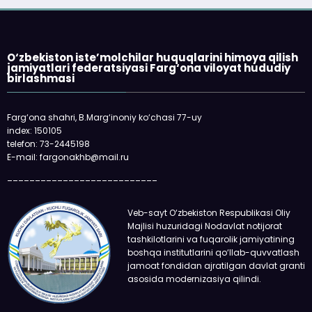
O‘zbekiston iste’molchilar huquqlarini himoya qilish
jamiyatlari federatsiyasi Farg‘ona viloyat hududiy
birlashmasi
Farg‘ona shahri, B.Marg‘inoniy ko‘chasi 77-uy
index: 150105
telefon: 73-2445198
E-mail: fargonakhb@mail.ru
___________________________
Veb-sayt O‘zbekiston Respublikasi Oliy
Majlisi huzuridagi Nodavlat notijorat
tashkilotlarini va fuqarolik jamiyatining
boshqa institutlarini qo‘llab-quvvatlash
jamoat fondidan ajratilgan davlat granti
asosida modernizasiya qilindi.