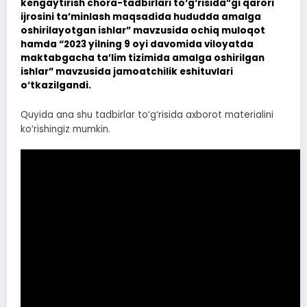
kengaytirish chora-tadbirlari to‘g‘risida”gi qarori
ijrosini ta’minlash maqsadida hududda amalga
oshirilayotgan ishlar” mavzusida ochiq muloqot
hamda “2023 yilning 9 oyi davomida viloyatda
maktabgacha ta’lim tizimida amalga oshirilgan
ishlar” mavzusida jamoatchilik eshituvlari
o‘tkazilgandi.
Quyida ana shu tadbirlar to‘g‘risida axborot materialini
ko‘rishingiz mumkin.