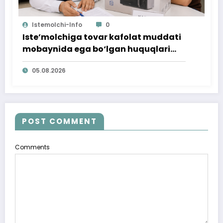
Istemolchi-Info
0
Iste’molchiga tovar kafolat muddati
mobaynida ega bo‘lgan huquqlari
ta’minlab berildi
05.08.2026
POST COMMENT
Comments