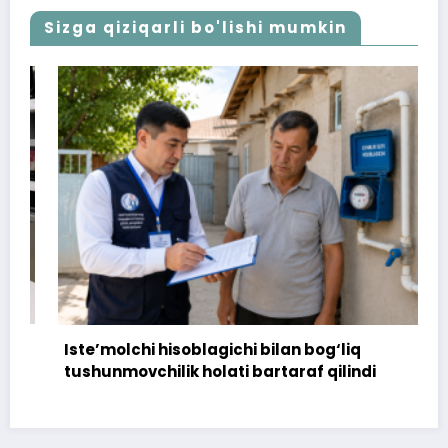
Sizga qiziqarli bo'lishi mumkin
Iste’molchi hisoblagichi bilan bog‘liq
tushunmovchilik holati bartaraf qilindi