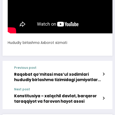
Hududiy birlashma Axborot xizmati
Previous post
Raqobat qo‘mitasi mas’ul xodimlari
hududiy birlashma tizimidagi jamiyatlar
xodimlari uchun o‘quv seminari
Next post
o‘tkazdilar
Konstitusiya – xalqchil davlat, barqaror
taraqqiyot va farovon hayot asosi