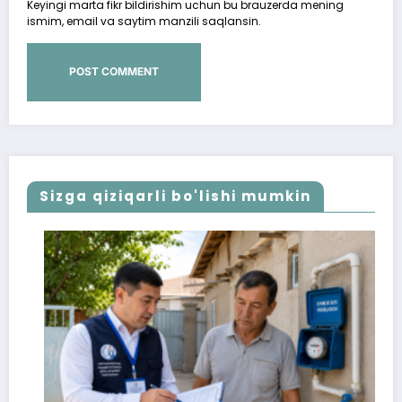
Keyingi marta fikr bildirishim uchun bu brauzerda mening
ismim, email va saytim manzili saqlansin.
Sizga qiziqarli bo'lishi mumkin