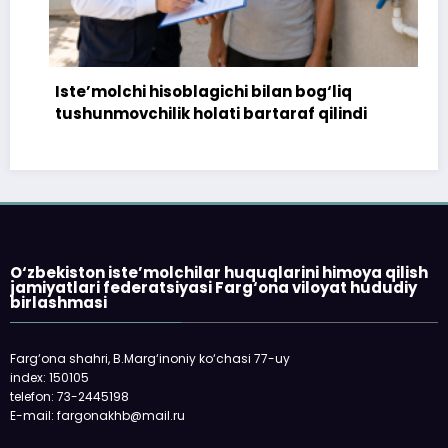
Iste’molchi hisoblagichi bilan bog‘liq
tushunmovchilik holati bartaraf qilindi
O‘zbekiston iste’molchilar huquqlarini himoya qilish
jamiyatlari federatsiyasi Farg‘ona viloyat hududiy
birlashmasi
Farg‘ona shahri, B.Marg‘inoniy ko‘chasi 77-uy
index: 150105
telefon: 73-2445198
E-mail: fargonakhb@mail.ru
___________________________