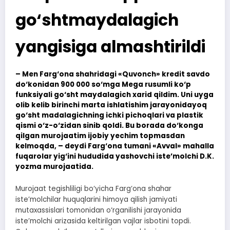
go‘shtmaydalagich
yangisiga almashtirildi
– Men Farg‘ona shahridagi «Quvonch» kredit savdo
do‘konidan 900 000 so‘mga Mega rusumli ko‘p
funksiyali go‘sht maydalagich xarid qildim. Uni uyga
olib kelib birinchi marta ishlatishim jarayonidayoq
go‘sht madalagichning ichki pichoqlari va plastik
qismi o‘z-o‘zidan sinib qoldi. Bu borada do‘konga
qilgan murojaatim ijobiy yechim topmasdan
kelmoqda, – deydi Farg‘ona tumani «Avval» mahalla
fuqarolar yig‘ini hududida yashovchi iste’molchi D.K.
yozma murojaatida.
Murojaat tegishliligi bo‘yicha Farg‘ona shahar
iste’molchilar huquqlarini himoya qilish jamiyati
mutaxassislari tomonidan o‘rganilishi jarayonida
iste’molchi arizasida keltirilgan vajlar isbotini topdi.