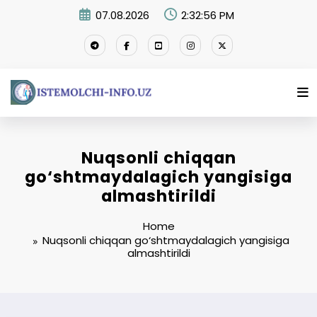
Skip
07.08.2026
2:32:57 PM
to
content
Nuqsonli chiqqan
go‘shtmaydalagich yangisiga
almashtirildi
Home
Nuqsonli chiqqan go‘shtmaydalagich yangisiga
almashtirildi