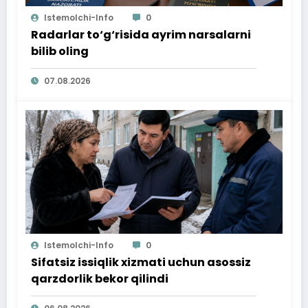
Istemolchi-Info
0
Radarlar to‘g‘risida ayrim narsalarni
bilib oling
07.08.2026
Istemolchi-Info
0
Sifatsiz issiqlik xizmati uchun asossiz
qarzdorlik bekor qilindi