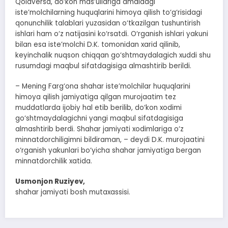
Qolaversa, do‘kon mas’ullariga amaldagi
iste’molchilarning huquqlarini himoya qilish to‘g‘risidagi
qonunchilik talablari yuzasidan o‘tkazilgan tushuntirish
ishlari ham o‘z natijasini ko‘rsatdi. O‘rganish ishlari yakuni
bilan esa iste’molchi D.K. tomonidan xarid qilinib,
keyinchalik nuqson chiqqan go‘shtmaydalagich xuddi shu
rusumdagi maqbul sifatdagisiga almashtirib berildi.
– Mening Farg‘ona shahar iste’molchilar huquqlarini
himoya qilish jamiyatiga qilgan murojaatim tez
muddatlarda ijobiy hal etib berilib, do‘kon xodimi
go‘shtmaydalagichni yangi maqbul sifatdagisiga
almashtirib berdi. Shahar jamiyati xodimlariga o‘z
minnatdorchiligimni bildiraman, – deydi D.K. murojaatini
o‘rganish yakunlari bo‘yicha shahar jamiyatiga bergan
minnatdorchilik xatida.
Usmonjon Ruziyev,
shahar jamiyati bosh mutaxassisi.