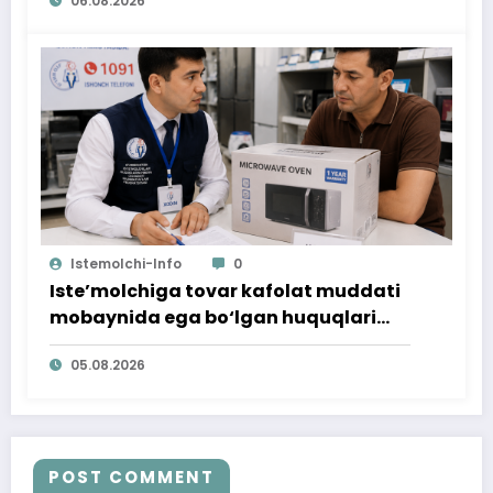
06.08.2026
Istemolchi-Info
0
Iste’molchiga tovar kafolat muddati
mobaynida ega bo‘lgan huquqlari
ta’minlab berildi
05.08.2026
POST COMMENT