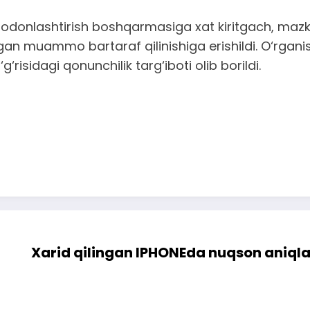
donlashtirish boshqarmasiga xat kiritgach, mazkur
lgan muammo bartaraf qilinishiga erishildi. O‘rgan
‘risidagi qonunchilik targ‘iboti olib borildi.
Xarid qilingan IPHONEda nuqson aniqla