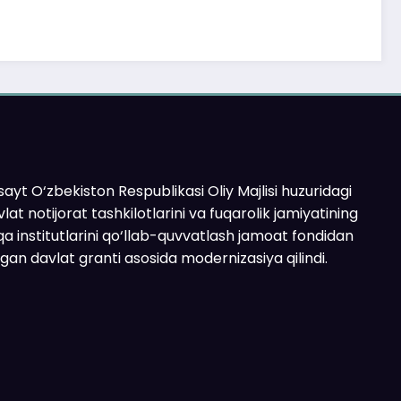
ayt O‘zbekiston Respublikasi Oliy Majlisi huzuridagi
lat notijorat tashkilotlarini va fuqarolik jamiyatining
a institutlarini qo‘llab-quvvatlash jamoat fondidan
ilgan davlat granti asosida modernizasiya qilindi.