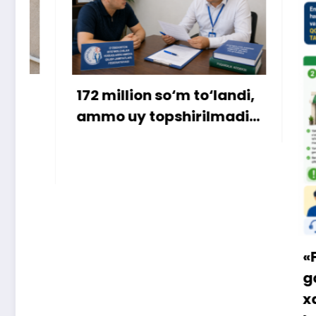
172 million so‘m to‘landi,
ammo uy topshirilmadi…
«Faqat naqd
gapga o‘rin
xaridor QR-k