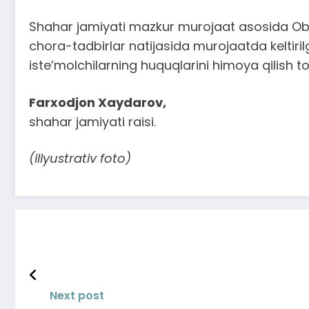
Shahar jamiyati mazkur murojaat asosida Obo
chora-tadbirlar natijasida murojaatda keltiri
iste’molchilarning huquqlarini himoya qilish to‘g
Farxodjon Xaydarov,
shahar jamiyati raisi.
(illyustrativ foto)
Next post