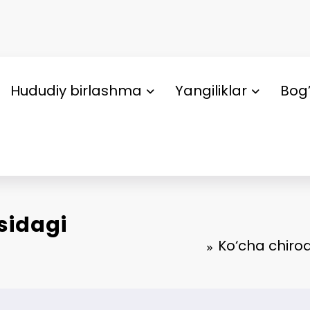
Hududiy birlashma
Yangiliklar
Bog’
sidagi
Ko‘cha chiroq