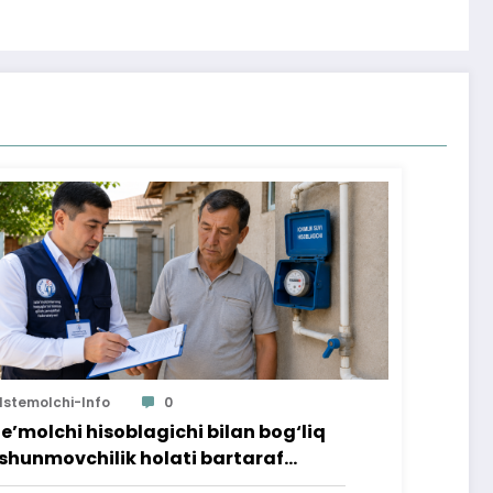
Istemolchi-Info
0
te’molchi hisoblagichi bilan bog‘liq
shunmovchilik holati bartaraf
lindi