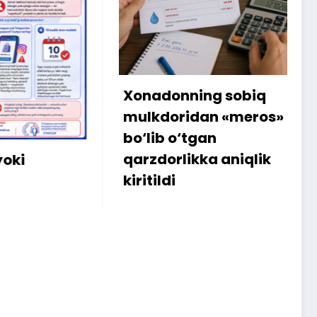
Xonadonning sobiq
Intern
mulkdoridan «meros»
amalg
bo‘lib o‘tgan
sabab
qarzdorlikka aniqlik
iste’m
kiritildi