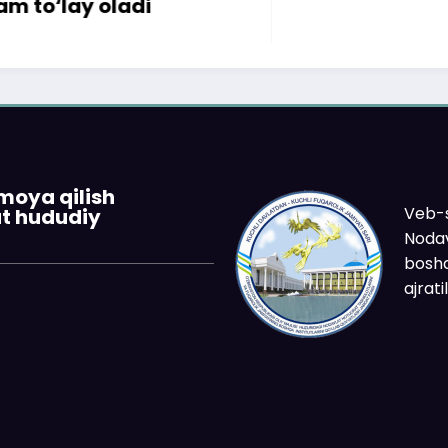
ladi
imoya qilish
Veb-s
at hududiy
Nodav
boshq
ajrat