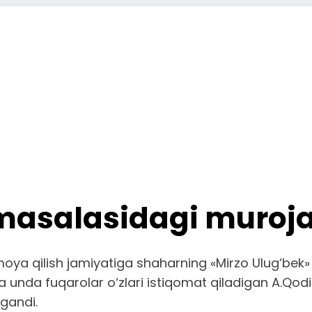
masalasidagi murojaat
oya qilish jamiyatiga shaharning «Mirzo Ulug‘bek» 
 unda fuqarolar o‘zlari istiqomat qiladigan A.Qod
gandi.