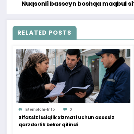
Nuqsonli basseyn boshqa maqbul sifa
RELATED POSTS
Istemolchi-Info
0
Sifatsiz issiqlik xizmati uchun asossiz
qarzdorlik bekor qilindi