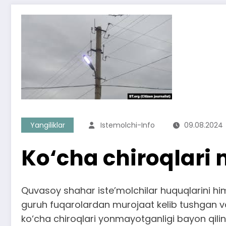
Yangiliklar
Istemolchi-Info
09.08.2024
Ko‘cha chiroqlari 
Quvasoy shahar iste’molchilar huquqlarini him
guruh fuqarolardan murojaat kelib tushgan va
ko‘cha chiroqlari yonmayotganligi bayon qilin