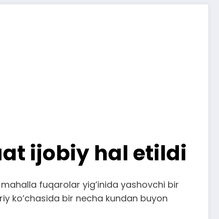
 ijobiy hal etildi
mahalla fuqarolar yig‘inida yashovchi bir
iriy ko‘chasida bir necha kundan buyon