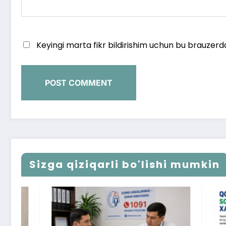
Keyingi marta fikr bildirishim uchun bu brauzerd
Sizga qiziqarli bo'lishi mumkin