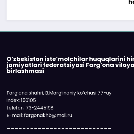
ham to‘lay o
O‘zbekiston iste’molchilar huquqlarini h
jamiyatlari federatsiyasi Farg‘ona viloy
birlashmasi
Farg‘ona shahri, B.Marg‘inoniy ko‘chasi 77-uy
index: 150105
telefon: 73-2445198
E-mail: fargonakhb@mail.ru
___________________________