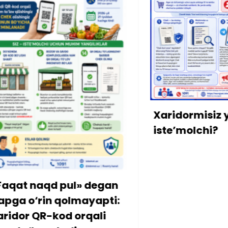
Xaridormisiz yoki
iste’molchi?
 pul» degan
 qolmayapti:
od orqali