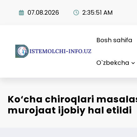
Skip
to
07.08.2026
2:35:52 AM
content
Bosh sahifa
O`zbekcha
Ko‘cha chiroqlari masala
murojaat ijobiy hal etildi