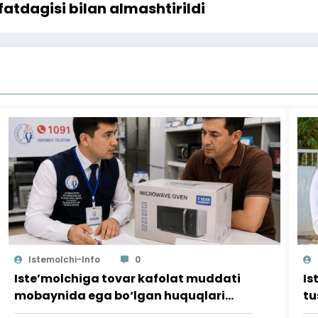
tdagisi bilan almashtirildi
Istemolchi-Info
0
Iste’molchiga tovar kafolat muddati
Is
mobaynida ega bo‘lgan huquqlari
tu
ta’minlab berildi
qi