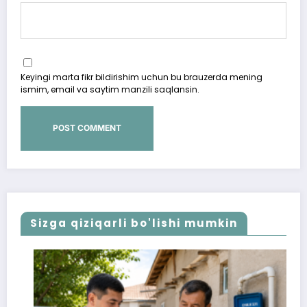
Keyingi marta fikr bildirishim uchun bu brauzerda mening
ismim, email va saytim manzili saqlansin.
Sizga qiziqarli bo'lishi mumkin