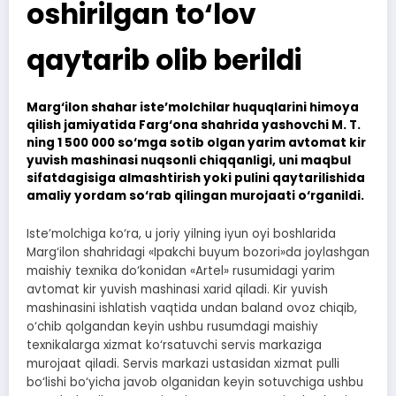
oshirilgan to‘lov
qaytarib olib berildi
Marg‘ilon shahar iste’molchilar huquqlarini himoya
qilish jamiyatida Farg‘ona shahrida yashovchi M. T.
ning 1 500 000 so‘mga sotib olgan yarim avtomat kir
yuvish mashinasi nuqsonli chiqqanligi, uni maqbul
sifatdagisiga almashtirish yoki pulini qaytarilishida
amaliy yordam so‘rab qilingan murojaati o‘rganildi.
Iste’molchiga ko‘ra, u joriy yilning iyun oyi boshlarida
Marg‘ilon shahridagi «Ipakchi buyum bozori»da joylashgan
maishiy texnika do‘konidan «Artel» rusumidagi yarim
avtomat kir yuvish mashinasi xarid qiladi. Kir yuvish
mashinasini ishlatish vaqtida undan baland ovoz chiqib,
o‘chib qolgandan keyin ushbu rusumdagi maishiy
texnikalarga xizmat ko‘rsatuvchi servis markaziga
murojaat qiladi. Servis markazi ustasidan xizmat pulli
bo‘lishi bo‘yicha javob olganidan keyin sotuvchiga ushbu