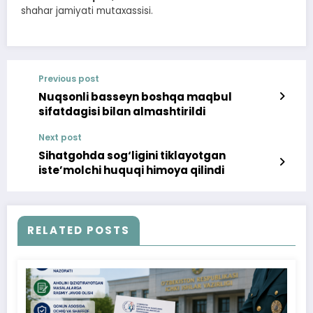
shahar jamiyati mutaxassisi.
Previous post
Nuqsonli basseyn boshqa maqbul
sifatdagisi bilan almashtirildi
Next post
Sihatgohda sog‘ligini tiklayotgan
iste’molchi huquqi himoya qilindi
RELATED POSTS