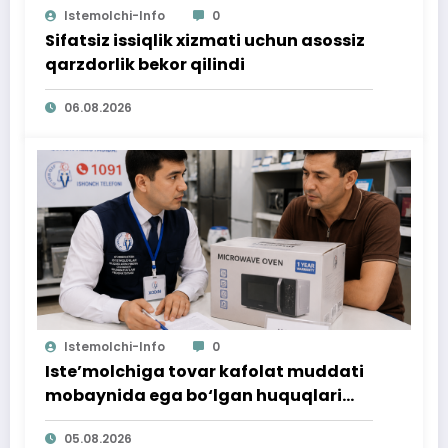
Istemolchi-Info
0
Sifatsiz issiqlik xizmati uchun asossiz
qarzdorlik bekor qilindi
06.08.2026
Istemolchi-Info
0
Iste’molchiga tovar kafolat muddati
mobaynida ega bo‘lgan huquqlari
ta’minlab berildi
05.08.2026