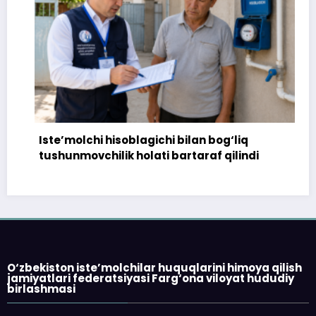
Iste’molchi hisoblagichi bilan bog‘liq
tushunmovchilik holati bartaraf qilindi
O‘zbekiston iste’molchilar huquqlarini himoya qilish
jamiyatlari federatsiyasi Farg‘ona viloyat hududiy
birlashmasi