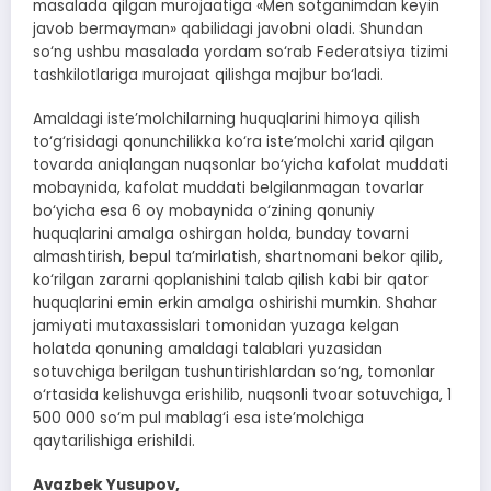
masalada qilgan murojaatiga «Men sotganimdan keyin
javob bermayman» qabilidagi javobni oladi. Shundan
so‘ng ushbu masalada yordam so‘rab Federatsiya tizimi
tashkilotlariga murojaat qilishga majbur bo‘ladi.
Amaldagi iste’molchilarning huquqlarini himoya qilish
to‘g‘risidagi qonunchilikka ko‘ra iste’molchi xarid qilgan
tovarda aniqlangan nuqsonlar bo‘yicha kafolat muddati
mobaynida, kafolat muddati belgilanmagan tovarlar
bo‘yicha esa 6 oy mobaynida o‘zining qonuniy
huquqlarini amalga oshirgan holda, bunday tovarni
almashtirish, bepul ta’mirlatish, shartnomani bekor qilib,
ko‘rilgan zararni qoplanishini talab qilish kabi bir qator
huquqlarini emin erkin amalga oshirishi mumkin. Shahar
jamiyati mutaxassislari tomonidan yuzaga kelgan
holatda qonuning amaldagi talablari yuzasidan
sotuvchiga berilgan tushuntirishlardan so‘ng, tomonlar
o‘rtasida kelishuvga erishilib, nuqsonli tvoar sotuvchiga, 1
500 000 so‘m pul mablag‘i esa iste’molchiga
qaytarilishiga erishildi.
Avazbek Yusupov,