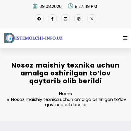
Skip
09.08.2026
8:27:50 PM
to
content
Nosoz maishiy texnika uchun
amalga oshirilgan to‘lov
qaytarib olib berildi
Home
Nosoz maishiy texnika uchun amalga oshirilgan to‘lov
qaytarib olib berildi