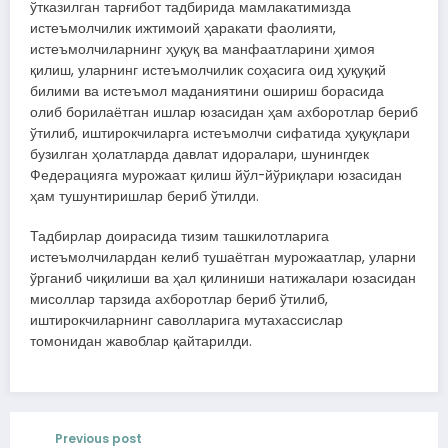
ўтказилган тарғибот тадбирида мамлакатимизда
истеъмолчилик ижтимоий ҳаракати фаолияти,
истеъмолчиларнинг ҳуқуқ ва манфаатларини ҳимоя
қилиш, уларнинг истеъмолчилик соҳасига оид ҳуқуқий
билими ва истеъмол маданиятини ошириш борасида
олиб борилаётган ишлар юзасидан ҳам ахборотлар бериб
ўтилиб, иштирокчиларга истеъмолчи сифатида ҳуқуқлари
бузилган ҳолатларда давлат идоралари, шунингдек
Федерацияга мурожаат қилиш йўл-йўриқлари юзасидан
ҳам тушунтиришлар бериб ўтилди.
Тадбирлар доирасида тизим ташкилотларига
истеъмолчилардан келиб тушаётган мурожаатлар, уларни
ўрганиб чиқилиши ва ҳал қилиниши натижалари юзасидан
мисоллар тарзида ахборотлар бериб ўтилиб,
иштирокчиларнинг саволларига мутахассислар
томонидан жавоблар қайтарилди.
Previous post