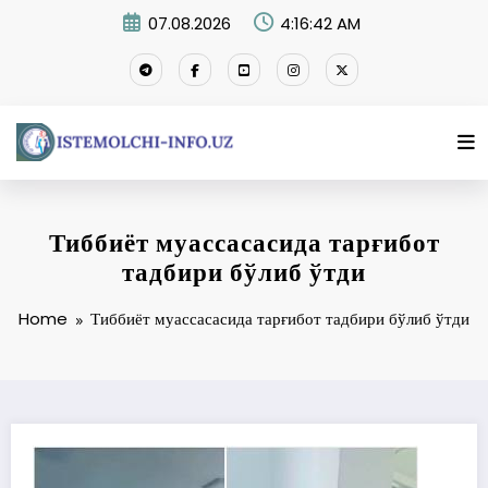
Skip
07.08.2026
4:16:42 AM
to
content
Тиббиёт муассасасида тарғибот
тадбири бўлиб ўтди
Home
Тиббиёт муассасасида тарғибот тадбири бўлиб ўтди