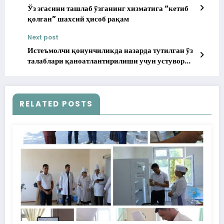
Ўз эгасини ташлаб ўзганинг хизматига “кетиб
қолган” шахсий ҳисоб рақам
Next post
Истеъмолчи қонунчиликда назарда тутилган ўз
талаблари қаноатлантирилиши учун устувор
ҳуқуққа эгалигини унутмайлик
RELATED POSTS