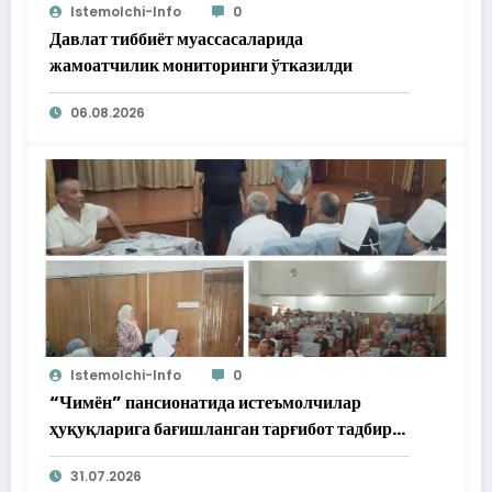
Istemolchi-Info
0
Давлат тиббиёт муассасаларида
жамоатчилик мониторинги ўтказилди
06.08.2026
Istemolchi-Info
0
“Чимён” пансионатида истеъмолчилар
ҳуқуқларига бағишланган тарғибот тадбири
ўтказилди
31.07.2026