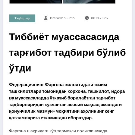
Тадбирлар
Istemolchi-Info
06.10.2025
Тиббиёт муассасасида
тарғибот тадбири бўлиб
ўтди
Федерациянинг Фарғона вилоятидаги тизим
ташкилотлари томонидан корхона, ташкилот, идора
ва муассасаларда ўтказиб борилаётган тарғибот
тадбирларидан кўзланган асосий мақсад амалдаги
қонунчилик мазмун-моҳиятини аҳолининг кенг
қатламларига етказишдан иборатдир.
Фарғона шаҳридаги кўп тармоқли поликлиникада