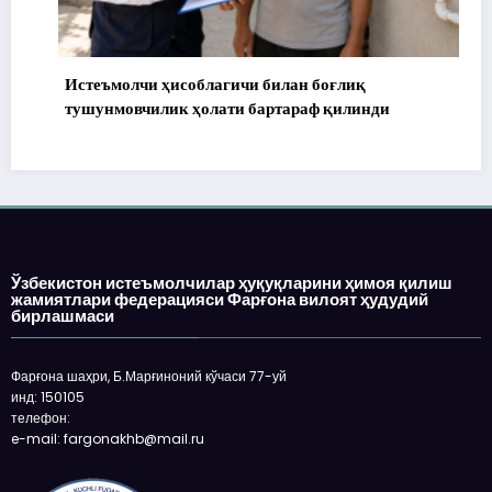
Истеъмолчи ҳисоблагичи билан боғлиқ
тушунмовчилик ҳолати бартараф қилинди
Ўзбекистон истеъмолчилар ҳуқуқларини ҳимоя қилиш
жамиятлари федерацияси Фарғона вилоят ҳудудий
бирлашмаси
Фарғона шаҳри, Б.Марғиноний кўчаси 77-уй
инд: 150105
телефон:
e-mail: fargonakhb@mail.ru