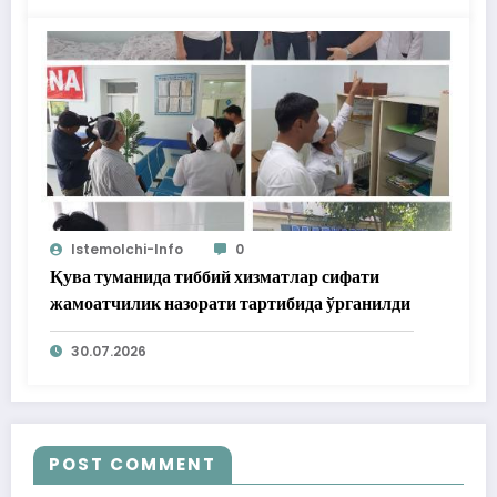
Istemolchi-Info
0
Қува туманида тиббий хизматлар сифати
жамоатчилик назорати тартибида ўрганилди
30.07.2026
POST COMMENT