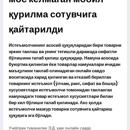
қурилма сотувчига
қайтарилди
Истеъмолчининг асосий ҳуқуқларидан бири товарни
эркин танлаш ва унинг тегишли даражада сифатли
бўлишини талаб қилиш ҳуқуқидир. Намуна асосида
буюртма қилинган ёки товарлар намуналари ичидан
маъқулини танлаб олинадиган онлайн савдо
воситасида харид қилинган ва етказиб берилган
товарнинг истеъмол (ўлчам, ранг, сифат ва бошқа)
хусусиятлари истеъмолчи томонидан танланган
намунадаги товар истеъмол хусусиятлари билан
бир хил бўлиши талаб қилинади. Акс ҳолда
истеъмолчи мазкур товарни сотувчига қайтариш
ҳуқуқига эга бўлади.
Учкўприк туманилик Э.Д. ҳам онлайн савдо