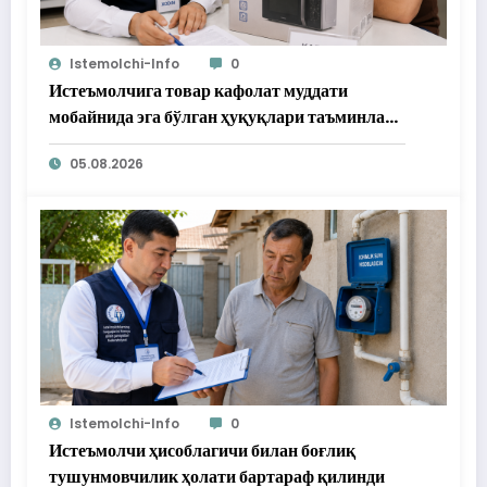
Istemolchi-Info
0
Истеъмолчига товар кафолат муддати
мобайнида эга бўлган ҳуқуқлари таъминлаб
берилди
05.08.2026
Istemolchi-Info
0
Истеъмолчи ҳисоблагичи билан боғлиқ
тушунмовчилик ҳолати бартараф қилинди