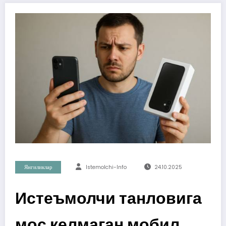
Янгиликлар
Istemolchi-Info
24.10.2025
Истеъмолчи танловига
мос келмаган мобил