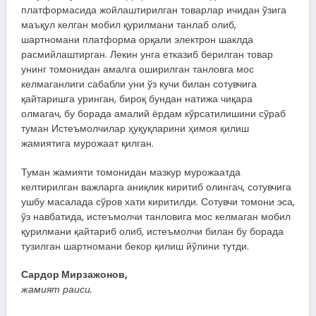
платформасида жойлаштирилган товарлар ичидан ўзига
маъқул келган мобил қурилмани танлаб олиб,
шартномани платформа орқали электрон шаклда
расмийлаштирган. Лекин унга етказиб берилган товар
унинг томонидан амалга оширилган танловга мос
келмаганлиги сабабли уни ўз кучи билан сотувчига
қайтаришга уринган, бироқ бундан натижа чиқара
олмагач, бу борада амалий ёрдам кўрсатилишини сўраб
туман Истеъмолчилар ҳуқуқларини ҳимоя қилиш
жамиятига мурожаат қилган.
Туман жамияти томонидан мазкур мурожаатда
келтирилган важларга аниқлик киритиб олингач, сотувчига
ушбу масалада сўров хати киритилди. Сотувчи томони эса,
ўз навбатида, истеъмолчи танловига мос келмаган мобил
қурилмани қайтариб олиб, истеъмолчи билан бу борада
тузилган шартномани бекор қилиш йўлини тутди.
Сардор Мирзажонов,
жамият раиси.