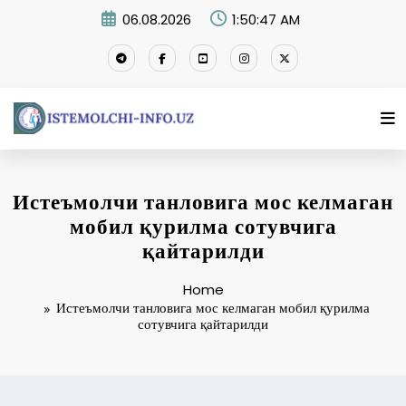
Skip
06.08.2026
1:50:48 AM
to
content
Истеъмолчи танловига мос келмаган
мобил қурилма сотувчига
қайтарилди
Home
Истеъмолчи танловига мос келмаган мобил қурилма
сотувчига қайтарилди