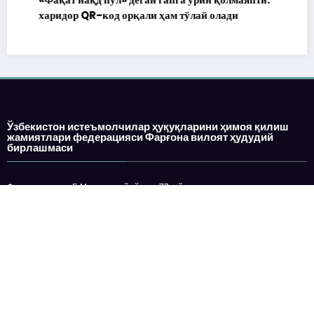
харидор QR-код орқали ҳам тўлай олади
Ўзбекистон истеъмолчилар ҳуқуқларини ҳимоя қилиш
жамиятлари федерацияси Фарғона вилоят ҳудудий
бирлашмаси
Фарғона шаҳри, Б.Марғиноний кўчаси 77-уй
инд: 150105
телефон:
e-mail: fargonakhb@mail.ru
Veb-sayt O‘zbekiston Respublikasi Oliy
Majlisi huzuridagi Nodavlat notijorat
tashkilotlarini va fuqarolik jamiyatining
boshqa institutlarini qo‘llab-quvvatlash