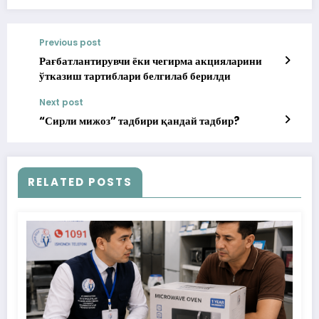
Previous post
Рағбатлантирувчи ёки чегирма акцияларини
ўтказиш тартиблари белгилаб берилди
Next post
“Сирли мижоз” тадбири қандай тадбир?
RELATED POSTS