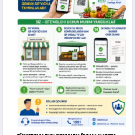
«Фақат нақд пул» деган гапга ўрин қолмаяпти: