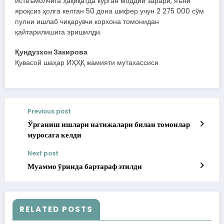
истеъмолчига ҳақиқатда кўрган моддий зарари, яъни
яроқсиз ҳолга келган 50 дона шифер учун 2 275 000 сўм
пулни ишлаб чиқарувчи корхона томонидан
қайтарилишига эришилди.
Қундузхон Закирова
Қувасой шаҳар ИҲҲҚ жамияти мутахассиси
Previous post
Ўрганиш ишлари натижалари билан томонлар
муросага келди
Next post
Муаммо ўрнида бартараф этилди
RELATED POSTS