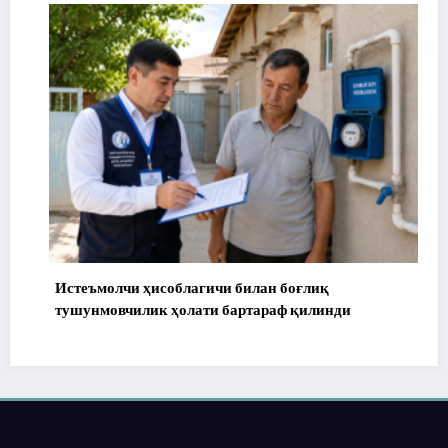
Истеъмолчи ҳисоблагичи билан боғлиқ
тушунмовчилик ҳолати бартараф қилинди