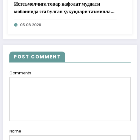
Истеъмолчига товар кафолат муддати
мобайнида эга бўлган ҳуқуқлари таъминлаб
берилди
05.08.2026
POST COMMENT
Comments
Name