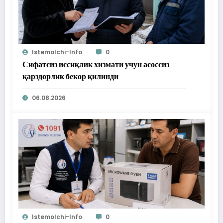
Istemolchi-Info
0
Сифатсиз иссиқлик хизмати учун асоссиз
қарздорлик бекор қилинди
06.08.2026
Istemolchi-Info
0