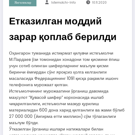
Янгиликлар
Istemolchi-Info
10.11.2020
Етказилган моддий
зарар қоплаб берилди
Оҳангарон туманида истиқомат қилувчи истеъмолчи
М.Пардаев ўзи томонидан хонадони том қисмини ёпиш
учун сотиб олинган шиферларнинг маълум қисми
биринчи ёмғирдан сўнг яроқсиз ҳолга келганлиги
масаласида Федерациянинг 1091 қисқа рақамли ишонч
телефонига мурожаат қилган.
Истеъмолчининг мурожаатини ўрганиш давомида
маҳсулот “Қувасой шифер” корхонасида ишлаб
чиқарилганлиги, истеъмолчи мазкур қурилиш
материалидан 600 дона харид қилганлиги ва жами бўлиб
27 000 000 (йигирма етти миллион) сўм тўлаганлиги
маълум бўлди.
Ўтказилган ўрганиш ишлари натижалари билан