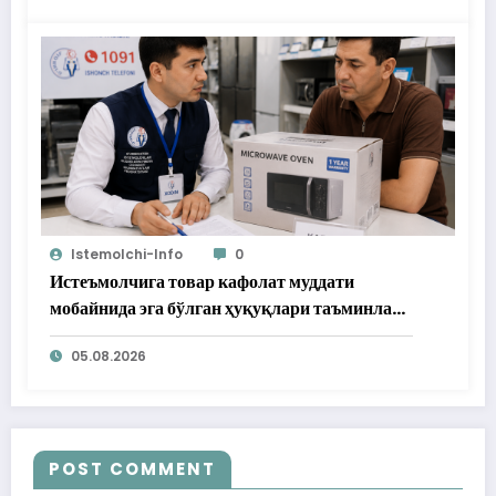
Istemolchi-Info
0
Истеъмолчига товар кафолат муддати
мобайнида эга бўлган ҳуқуқлари таъминлаб
берилди
05.08.2026
POST COMMENT