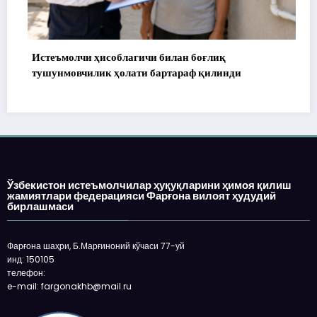
Истеъмолчи ҳисоблагичи билан боғлиқ
172 
тушунмовчилик ҳолати бартараф қилинди
Ўзбекистон истеъмолчилар ҳуқуқларини ҳимоя қилиш
жамиятлари федерацияси Фарғона вилоят ҳудудий
бирлашмаси
Фарғона шаҳри, Б.Марғиноний кўчаси 77-уй
инд: 150105
телефон:
e-mail: fargonakhb@mail.ru