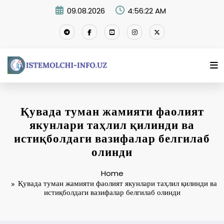
Skip
09.08.2026
4:56:23 AM
to
content
Қувада туман жамияти фаолият
якунлари таҳлил қилинди ва
истиқболдаги вазифалар белгилаб
олинди
Home
Қувада туман жамияти фаолият якунлари таҳлил қилинди ва
истиқболдаги вазифалар белгилаб олинди