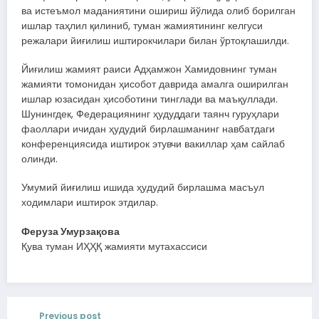
ва истеъмол маданиятини ошириш йўлида олиб борилган
ишлар таҳлил қилиниб, туман жамиятининг келгуси
режалари йиғилиш иштирокчилари билан ўртоқлашилди.
Йиғилиш жамият раиси Адҳамжон Хамидовнинг туман
жамияти томонидан ҳисобот даврида амалга оширилган
ишлар юзасидан ҳисоботини тинглади ва маъқуллади.
Шунингдек, Федерациянинг ҳудуддаги таянч гуруҳлари
фаоллари ичидан ҳудудий бирлашманинг навбатдаги
конференциясида иштирок этувчи вакиллар ҳам сайлаб
олинди.
Умумий йиғилиш ишида ҳудудий бирлашма масъул
ходимлари иштирок этдилар.
Феруза Умурзақова
Қува туман ИҲҲҚ жамияти мутахассиси
Previous post