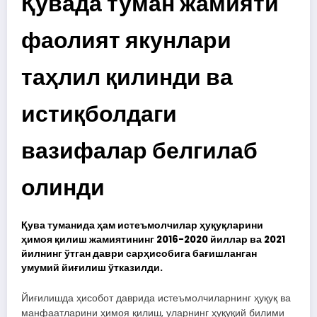
Қувада туман жамияти
фаолият якунлари
таҳлил қилинди ва
истиқболдаги
вазифалар белгилаб
олинди
Қува туманида ҳам истеъмолчилар ҳуқуқларини
ҳимоя қилиш жамиятининг 2016-2020 йиллар ва 2021
йилнинг ўтган даври сарҳисобига бағишланган
умумий йиғилиш ўтказилди.
Йиғилишда ҳисобот даврида истеъмолчиларнинг ҳуқуқ ва
манфаатларини ҳимоя қилиш, уларнинг ҳуқуқий билими