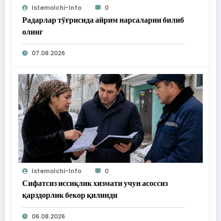
Istemolchi-Info
0
Радарлар тўғрисида айрим нарсаларни билиб
олинг
07.08.2026
Istemolchi-Info
0
Сифатсиз иссиқлик хизмати учун асоссиз
қарздорлик бекор қилинди
06.08.2026