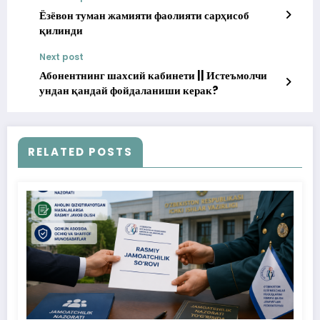
Ёзёвон туман жамияти фаолияти сарҳисоб
қилинди
Next post
Абонентнинг шахсий кабинети || Истеъмолчи
ундан қандай фойдаланиши керак?
RELATED POSTS